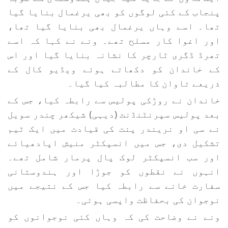
پنجاب کے کئی لوگوں کو بھی یرغمال بنایا گیا
تھا۔ اسے وہاں یرغمال بھی بنایا گیا تھا،
اور اغوا کار مسلح تھے۔ ونے نے کہا کہ اسے
تھرڈ ڈگری ٹارچر کا نشانہ بنایا گیا اور اس
کے خاندان کو دکھاتے ہوئے ویڈیو کال کے
ذریعے تاوان کا مطالبہ کیا گیا۔
خاندان نے روڑکی پولیس سے رابطہ کیا، جس کے
بعد پولیس سپرنٹنڈنٹ (دیہی) شیکھر چندر سویل
نے سی او نریندر پنت کی قیادت میں ایک ٹیم
تشکیل دی، جس میں انسپکٹر منیش اپادھیائے
اور سب انسپکٹر لوک پال پرمار شامل تھے۔
انہوں نے نقطوں کو جوڑا اور ہندوستانی
سفارت خانے سے رابطہ کیا جس کے نتیجے میں
نوجوان کی بحفاظت واپسی ہوئی۔
ونے نے وضاحت کی کہ وہاں کئی نوجوانوں کو