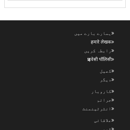
زمین خاندانوں کو بندو بستی سرٹیفکیٹ جاری کرے گی۔
محکمہ ریونیوواصلاح اراضی نے اس کے لیے تیاریاں
شروع کر دی ہیں۔..
ہمارے بارے میں
हमारे लेखक
رابطہ کریں
प्राइवेसी पॉलिसी
کھیل
دیگر
کاروبار
جرائم
انٹرٹینمنٹ
علاقائی
قومی