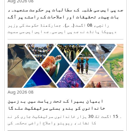
08 Aug 2026
جے پی ایس سی طلبہ کے مطالبات پر حکومت سنجیدہ،
بات چیت، تحقیقات اور اصلاحات کے راستے پر آگے
بڑھ رہی ہے: دیپیکا پانڈے
رانچی، 08 اگست (ہ س)۔ جھارکھنڈ حکومت کی وزیر
دیپیکا پانڈے نے جے پی ایس سی۔جے ایس ایس سی سمیت
مسابقتی امتحانات کو لے کر جاری طلبہ تحریک کے
درمیان ہفتہ کو میڈیا سے بات کرتے ہوئے کہا کہ طلبہ
کی بات سنجیدگی سے سنی جا رہی ہے اور ان کے مطالبات
کے حل ..
08 Aug 2026
ابھیان بسیرا کے تحت ریاست میں بے زمین
خاندانوں کو بندو بستی سرٹیفکیٹ ملے گا
۔ 15 اگست تک 30 ہزار خاندانوں سرٹیفکیٹ جاری کر نے
کا نشانہ، ریوینو واصلاح اراضی محکمہ کی
تیاریپٹنہ، 8 اگست(ہ س)۔ بہار حکومت ریاست میں بے