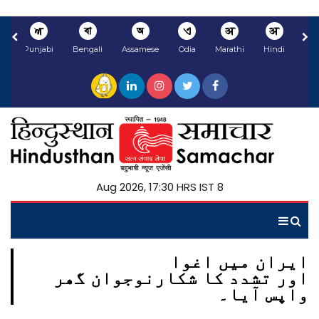
ਅ
বা
অ
ଏ
अ
अ
li
Punjabi
Bengali
Assamese
Odia
Marathi
Hindi
8 Aug 2026, 17:30 HRS IST
ایران میں اغوا
اور تشدد کا شکارنوجوان گھر
واپس آیا۔