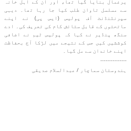
یرغمال بنایا گیا تھا، اور ان کے اہل خانہ
سے مسلسل تاوان طلب کیا جا رہا تھا۔ دیہی
سپرنٹنڈنٹ آف پولیس (ایس پی) نے اپنے
ماتحتوں کے قابل ستائش کام کی تعریف کی۔ ادے
سنگھ پنڈیر نے کہا کہ پولیس ٹیم نے اضافی
کوششیں کیں جس کے نتیجے میں لڑکا آج بحفاظت
اپنے خاندان سے مل گیا۔
---------------
ہندوستان سماچار / عبدالسلام صدیقی