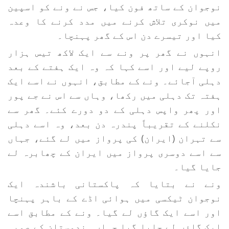
نوجوان کے ساتھ فون کیا، جس نے ونے کو اسپین
میں نوکری تلاش کرنے میں مدد کرنے کا وعدہ
کیا اور تیسرے دن اس کے گھر پہنچا۔
انہوں نے گھر پر ونے سے ایک لاکھ تیس ہزار
روپے لیے اور اسے کہا کہ وہ ایک ہفتے کے بعد
دہلی آجائے۔ ونے کے مطابق، انہوں نے اسے ایک
ہفتہ تک دہلی میں رکھا، وہاں سے اس نے جے پور
اور پھر واپس دہلی کے دو دورے کئے۔ گھر سے
نکلنے کے تقریباً پندرہ دن بعد، وہ اسے دہلی
سے تہران (ایران) کی پرواز میں لے گئے، جہاں
سے اسے دوسری پرواز میں ایران کے چھابرہ لے
جایا گیا۔
ونے نے بتایا کہ پاکستانی باشندہ ایک
نوجوان ٹیکسی میں ہوائی اڈے کے باہر پہنچا
اور اسے ایک گاؤں لے گیا۔ ونے کے مطابق اسے
ایک گاؤں لے جایا گیا جہاں ہندوستان کے صوبہ