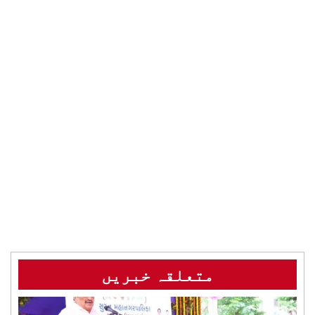
متعلقہ خبریں