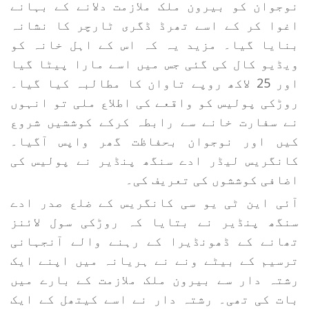
نوجوان کو بیرون ملک ملازمت دلانے کے بہانے
اغوا کر کے اسے تھرڈ ڈگری ٹارچر کا نشانہ
بنایا گیا۔ مزید یہ کہ اس کے اہل خانہ کو
ویڈیو کال کی گئی جس میں اسے مارا پیٹا گیا
اور 25 لاکھ روپے تاوان کا مطالبہ کیا گیا۔
روڑکی پولیس کو واقعے کی اطلاع ملی تو انہوں
نے سفارت خانے سے رابطہ کرکے کوششیں شروع
کیں اور نوجوان بحفاظت گھر واپس آگیا۔
کانگریس لیڈر ادے سنگھ پنڈیر نے پولیس کی
اضافی کوششوں کی تعریف کی۔
آئی این ٹی یو سی کانگریس کے ضلع صدر ادے
سنگھ پنڈیر نے بتایا کہ روڑکی سول لائنز
تھانے کے ڈھونڈیرا کے رہنے والے آنجہانی
ترسیم کے بیٹے ونے نے ہریانہ میں اپنے ایک
رشتہ دار سے بیرون ملک ملازمت کے بارے میں
بات کی تھی۔ رشتہ دار نے اسے کیتھل کے ایک