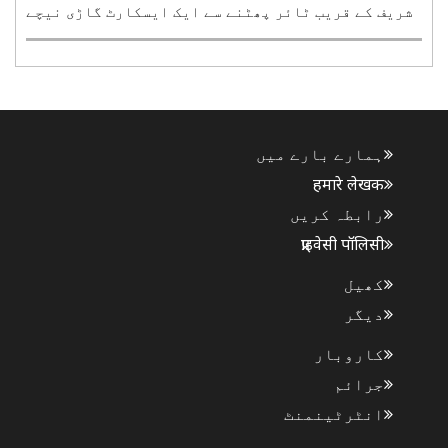
شریف کے قریب ٹائر پھٹنے سے ایک ایسکارٹ گاڑی نیچے
الٹنے سے ایک افسر سمیت تین پولیس اہلکار زخمی
ہوگئے۔ اسکارپیو، جسے ڈی وائی ایس پی اونتی پورہ کی
حفاظتی گاڑی کے طور پر استعمال کیا جا رہا تھا، اس ..
ہمارے بارے میں
हमारे लेखक
رابطہ کریں
प्राइवेसी पॉलिसी
کھیل
دیگر
کاروبار
جرائم
انٹرٹینمنٹ