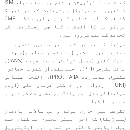
کورٹ سے انٹیگریشن رائٹس پر اسٹے لیا، ISM
ڈاکٹروں کے میڈیکل سرٹیفکیٹ کو ڈرائیونگ
لائسنس کے لیے تسلیم کروایا، اور سالانہ CME
پروگرامز کا انعقاد کیا جو رجسٹریشن کی
تجدید کے لیے ضروری ہیں۔
میڈیا کے تعاون کے اعتراف میں تنظیم نے
محترمہ وجیالکشمی (ہندستھان سماچار)، جناب
اشوک کنکر (کھیل ٹوڈے)، دیپک چوبے (IANS)،
پائل بنرجی (PTI)، اجیت سنگھ (راشٹریہ چھاترا
شکتی)، سِدھارتھ PRO، AIIA)، التجا عثمانی
(UNI، اردو)، اور ڈاکٹر فرمان علی (اردو
میڈیا) کو شال اور یادگاری نشان دے کر اعزاز
سے نوازا گیا۔
تقریب میں جاری ہونے والی سالانہ یادگار
(سماڑیکا) کا اجرا میئر محترم نے کیا، جسے
چیف ایڈیٹر ڈاکٹر لو کمار اور ایڈیٹوریل