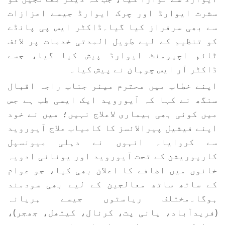
سشرت ایوارڈ اور چرک ایوارڈ جیسے اعزازات
سے بھی سرفراز کیا گیا۔ڈاکٹر ایس پی پانڈے
کو تنظیم کے لیے طویل المدتی خدمات پر لائف
ٹائم اچیومنٹ ایوارڈ پیش کیا گیا، جسے
ڈاکٹر آر ایس چوہان نے پیش کیا۔
اپنے خطاب میں محترم میئر جناب راجہ اقبال
سنگھ نے کہا کہ آیوروید ایک ایسی طب ہے جس
میں کوئی بھی بیماری لاعلاج نہیں؛ میں نے خود
اپنے فیشیل پیرالائسز کا کامیاب علاج آیوروید
سے کروایا۔ انہوں نے دہلی میونسپل
کارپوریشن کے تحت آیوروید اور یونانی ادویہ
خانوں میں اضافے کا اعلان بھی کیا، جو عوام
کے ساتھ ساتھ معالجین کے لیے بھی سودمند
ہوگا۔مختلف ریاستوں جیسے ہریانہ
(فریدآباد، پانی پت، کرنال، کیتھل، جھجر)،