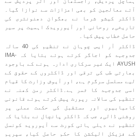
ہماچل پردیش، راجستھان اور اتر پردیش سے
آئے معالجین کو بھی اعزازات سے نوازا گیا۔
ڈاکٹر کیشو شرما نے بھگوان دھنونتری کی
تاریخی، روحانی اور آیورویدک اہمیت پر سیر
حاصل خطاب پیش کیا۔
ڈاکٹر آر ایس چوہان نے تنظیم کی 40 سالہ
جدوجہد کو اجاگر کرتے ہوئے بتایا کہ IMA-
AYUSH ایک غیر سرکاری ادارہ ہونے کے باوجود
بھارتی طب کی ترقی اور ڈاکٹروں کے حقوق کے
لیے مسلسل سرگرم ہے، اور آیوش وزارت کا قیام
اسی جدوجہد کا ثمر ہے۔ڈاکٹر رمن کھنہ نے
تنظیم کی سالانہ رپورٹ پیش کرتے ہوئے قانونی
کامیابیوں اور مستقبل کی حکمت عملی پر
روشنی ڈالی، جب کہ ڈاکٹر پانچال نے بتایا کہ
تنظیم نے دہلی ہائی کورٹ سے آیوروید کونسل
کے فزیکل الیکشن کا حکم حاصل کیا، سپریم