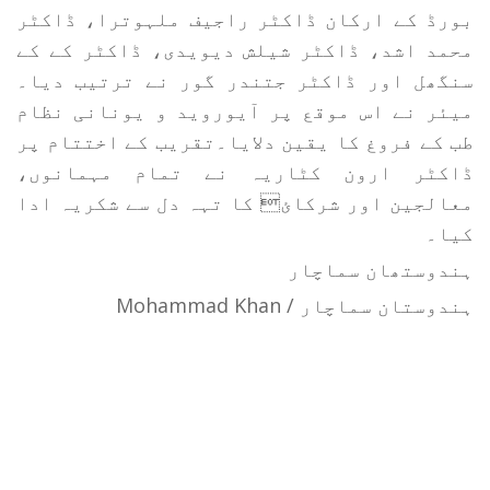
بورڈ کے ارکان ڈاکٹر راجیف ملہوترا، ڈاکٹر
محمد اشد، ڈاکٹر شیلش دیویدی، ڈاکٹر کے کے
سنگھل اور ڈاکٹر جتندر گور نے ترتیب دیا۔
میئر نے اس موقع پر آیوروید و یونانی نظام
طب کے فروغ کا یقین دلایا۔تقریب کے اختتام پر
ڈاکٹر ارون کٹاریہ نے تمام مہمانوں،
معالجین اور شرکائ کا تہہ دل سے شکریہ ادا
کیا۔
ہندوستھان سماچار
ہندوستان سماچار / Mohammad Khan