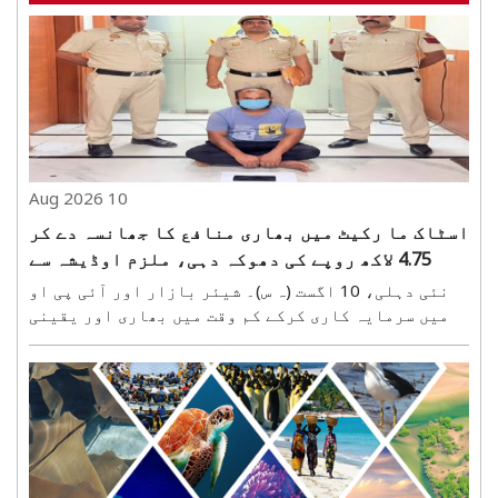
10 Aug 2026
اسٹاک ما رکیٹ میں بھاری منافع کا جھانسہ دے کر
4.75 لاکھ روپے کی دھوکہ دہی، ملزم اوڈیشہ سے
گرفتار
نئی دہلی، 10 اگست (ہ س)۔ شیئر بازار اور آئی پی او
میں سرمایہ کاری کرکے کم وقت میں بھاری اور یقینی
منافع کمانے کا جھانسہ دے کر 4.75 لاکھ روپے کی دھوکہ
دہی کے معاملے میں شاہدرہ ضلع سائبر تھانہ پولیس نے
اوڈیشہ سے ایک ملزم کو گرفتار کیا ہے۔ پولیس ..