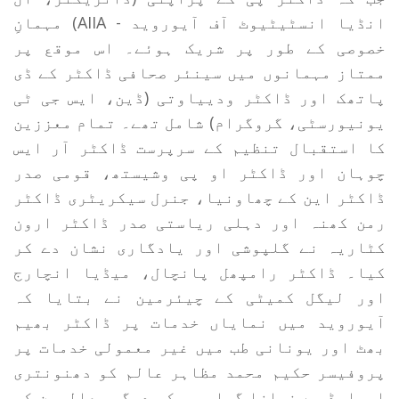
انڈیا انسٹیٹیوٹ آف آیوروید - AIIA) مہمانِ
خصوصی کے طور پر شریک ہوئے۔ اس موقع پر
ممتاز مہمانوں میں سینئر صحافی ڈاکٹر کے ڈی
پاتھک اور ڈاکٹر ودییاوتی (ڈین، ایس جی ٹی
یونیورسٹی، گروگرام) شامل تھے۔ تمام معززین
کا استقبال تنظیم کے سرپرست ڈاکٹر آر ایس
چوہان اور ڈاکٹر او پی وشیستھ، قومی صدر
ڈاکٹر این کے چھاونیا، جنرل سیکریٹری ڈاکٹر
رمن کھنہ اور دہلی ریاستی صدر ڈاکٹر ارون
کٹاریہ نے گلپوشی اور یادگاری نشان دے کر
کیا۔ ڈاکٹر رامپھل پانچال، میڈیا انچارج
اور لیگل کمیٹی کے چیئرمین نے بتایا کہ
آیوروید میں نمایاں خدمات پر ڈاکٹر بھیم
بھٹ اور یونانی طب میں غیر معمولی خدمات پر
پروفیسر حکیم محمد مظاہر عالم کو دھنونتری
ایوارڈ سے نوازا گیا، جب کہ دیگر معالجین کو