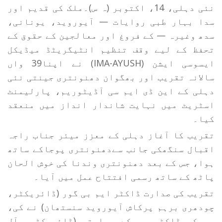
نئی دہلی، 14، اکتوبر (ہ س)۔ملک کی قدیم اور
سدا بہار طبی روایات — آیوروید، یونانی،
سدھ وغیرہ — کے فروغ اور معالجین کے حقوق کے
تحفظ کے لیے وقف تنظیم انٹیگریٹڈ میڈیکل
ایسوسی ایشن (IMA-AYUSH) نے اپنا39 واں
سالانہ تقریب اور بھگوان دھنونتری جینتی نئی
دہلی کے این ڈی ایم سی آڈیٹوریم، پارلیمنٹ
اسٹریٹ میں نہایت شاندار انداز میں منعقد
کیا۔
تقریب کا آغاز دہلی کے معزز میئر جناب راجہ
اقبال سنگھکی جانب سےدھنونتری پوجاکے ساتھ
ہوا، جس کے بعد دھنونتری وندنا کی خوش الحان
پاٹھ کے ساتھ رسمی افتتاح عمل میں آیا۔
تقریب کی صدارت ڈاکٹر ایم بی گور (ڈائریکٹر،
چودھری برہم پرکاش آیوروید سنستھان) نے کی،
جب کہ ڈاکٹر پی کے پراپتی (ڈائریکٹر، آل