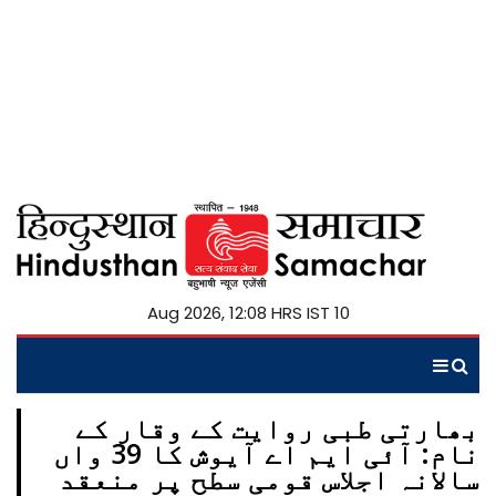
10 Aug 2026, 12:08 HRS IST
بھارتی طبی روایت کے وقار کے
نام: آئی ایم اے آیوش کا 39 واں
سالانہ اجلاس قومی سطح پر منعقد