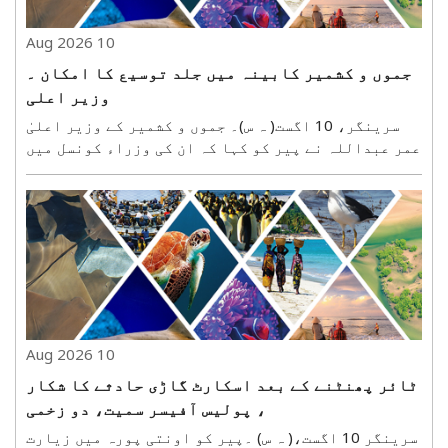
10 Aug 2026
جموں و کشمیر کابینہ میں جلد توسیع کا امکان ۔
وزیر اعلی
سرینگر، 10 اگست( ہ س)۔ جموں و کشمیر کے وزیر اعلیٰ
عمر عبداللہ نے پیر کو کہا کہ ان کی وزراء کونسل میں
جلد ہی توسیع ہونے کا امکان ہے۔ تفصیلات کے مطابق
ایس کے آئی سی سی، سری نگر میں ایک تقریب کے موقع پر
صحافیوں سے بات کرتے ہوئے عمر عبداللہ نے کہا ..
10 Aug 2026
ٹائر پھنٹنے کے بعد اسکارٹ گاڑی حادثے کا شکار
، پولیس آفیسر سمیت، دو زخمی
سرینگر 10 اگست،( ہ س) ۔پیر کو اونتی پورہ میں زیارت