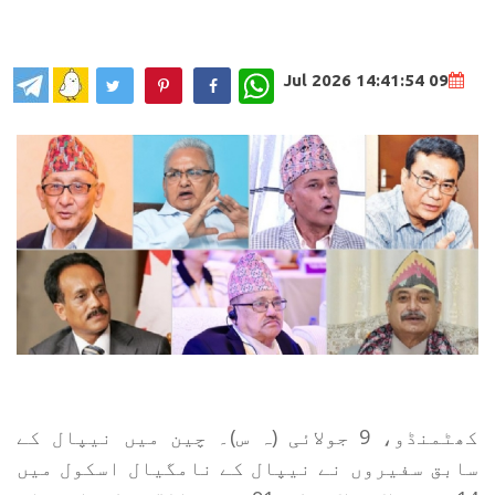
WhatsApp
09 Jul 2026 14:41:54
کھٹمنڈو، 9 جولائی (ہ س)۔ چین میں نیپال کے
سابق سفیروں نے نیپال کے نامگیال اسکول میں