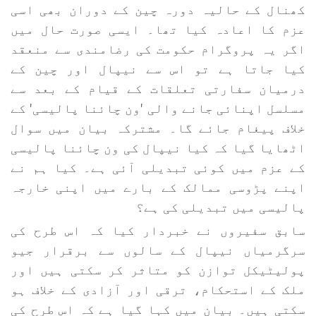
کھنال کے حالیہ دورہ چین کے دوران بھی اسی
عزم کا اعادہ کیا تھا۔ ایسی صورت حال میں
اگر یہ پروگرام حکومت کی رضامندی سے منعقد
کیا جاتا ہے تو اس سے نیپال اور چین کے
درمیان سفارتی تعلقات کے قیام کے بعد سے
مسلسل اپنائی جانے والی 'ون چائنا پالیسی' کے
خلاف پیغام جائے گا۔ مشترکہ بیان میں سوال
اٹھایا گیا کہ کیا نیپال کی ون چائنا پالیسی
کے عزم میں کوئی تبدیلی آئی ہے۔ کیا ہم نے
اپنے پڑوسی ممالک کے بارے میں اپنی خارجہ
پالیسی میں تبدیلی کی ہے؟
سابق سفیروں نے خبردار کیا کہ اس طرح کی
سرگرمیاں نیپال کے سالوں سے برقرار جیو
پولیٹیکل توازن کو متاثر کر سکتی ہیں اور
ملک کے استحکام، ترقی اور آزادی کے خلاف ہو
سکتی ہیں۔ بیان میں کہا گیا ہے کہ اس طرح کی