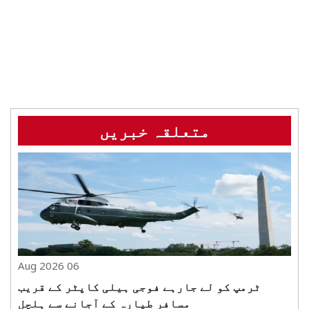
متعلقہ خبریں
06 Aug 2026
ٹرمپ کو لے جارہے فوجی ہیلی کاپٹر کے قریب
مسافر طیارہ کے آجانے سے ہلچل