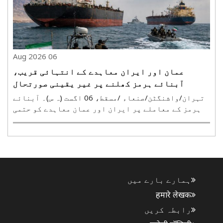
06 Aug 2026
عمان اور ایران معاہدے کے انتہائی قریب،
آبنائے ہرمز کھلنے پر غیر یقینی صورتحال
تہران/واشنگٹن/صنعاء /مسقط، 06 اگست (ہ س)۔ آبنائے
ہرمز کے معاملے پر ایران اور عمان معاہدے کو حتمی
شکل دینے کے قریب پہنچ گئے ہیں۔ تاہم ایران نے واضح
کیا ہے کہ جب تک امریکہ اپنی بحری ناکہ بندی ختم
نہیں کرتا، وہ آبنائے ہرمز کو نہیں کھولے گا۔ ایران
..
ہمارے بارے میں
हमारे लेखक
رابطہ کریں