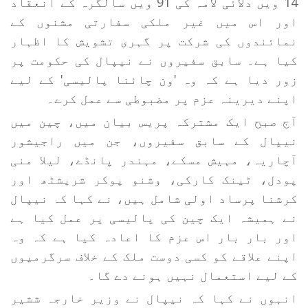
14 ویں دلائی لامہ کی 91 ویں سالگرہ کے انعقاد
اور اس میں غیر ملکی سفارتی مشنوں کے
نمائندوں کی شرکت پر گہری تشویش کا اظہار
کیا ہے۔ سابق سفیروں نے نیپال کی حکومت پر
زور دیا ہے کہ وہ 'ون چائنا پالیسی' کے لیے
اپنے دیرینہ عزم پر مضبوطی سے عمل کرے۔
آج صبح ایک مشترکہ پریس بیان میں، چین میں
نیپال کے سابق سفیروں، جن میں راجیشور
آچاریہ، مہیش مسکے، مہندر پانڈے، لیلا منی
پودل، ٹینک کارکی، وشنو پوکر شریشٹھ اور
کرشنا پرساد اولی شامل ہیں، نے کہا کہ نیپال
نے ہمیشہ ایک چین کی پالیسی پر عمل کیا ہے
اور بار بار اس عزم کا اعادہ کیا ہے کہ وہ
اپنے علاقے کو کسی دوست ملک کے خلاف سرگرمیوں
کے لیے استعمال نہیں ہونے دے گا۔
انہوں نے کہا کہ نیپال نے وزیر خارجہ ششیر