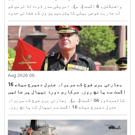
واشنگٹن، 6 اگست (ہ س)۔ امریکی صدر ڈونالڈ ٹرمپ کو
لے جارہے فوجی ہیلی کاپٹرمیرین ون کے فضائی حدود
میںاس وقت ہلچل مچ گئی جب ہیلی کاپٹر واشنگٹن کی
فضائی حدود میں اینوائے ایئر کے مسافر طیارے (ون
ایمبریئر ای170) کے قریب پہنچ گیا۔ اس واقعے نے
ایئر ٹریفک ..
06 Aug 2026
بھارتی بری فوج کے سربراہ جنرل دھیرج سیٹھ 16
اگست سے پانچ روزہ سرکاری دورۂ نیپال پر جائیں
گے
کاٹھمنڈو، 06 اگست (ہ س)۔ بھارتی بری فوج کے سربراہ
جنرل دھیرج سیٹھ 16 اگست سے نیپال کے پانچ روزہ
سرکاری دورے پر کاٹھمنڈو پہنچیں گے۔ یہ دورہ
نیپالی فوج کے سربراہ جنرل اشوک سگدیل کی باضابطہ
دعوت پر ہو رہا ہے۔ اس دورے کو بھارت اور نیپال کے
درمیان ..