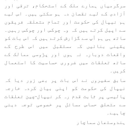
سرگرمیاں ہمارے ملک کے استحکام، ترقی اور
آزادی کے لیے نقصان دہ ہو سکتی ہیں۔ اس لیے
ہم نیپال کی حکومت اور تمام متعلقہ فریقوں
سے اپیل کرتے ہیں کہ وہ چوکس اور چوکس رہیں۔
ساتھ ہی ہم آپ سے گزارش کرتے ہیں کہ اس بات کو
یقینی بنائیں کہ مستقبل میں اس طرح کے
واقعات دوبارہ نہ ہوں اور پڑوسی ممالک کے
ساتھ تعلقات میں ضروری حساسیت کا استعمال
کریں۔
سابق سفیروں نے اس بات پر بھی زور دیا کہ
نیپال کی حکومت کو اپنی بیان کردہ خارجہ
پالیسی پر ثابت قدم رہ کر نیپال-چین تعلقات
سے متعلق حساس مسائل پر خصوصی توجہ دینی
چاہیے۔
ہندوستھان سماچار