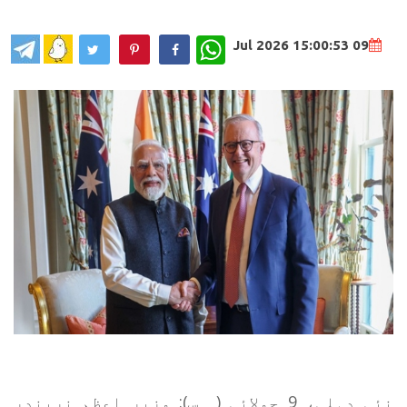
WhatsApp
09 Jul 2026 15:00:53
نئی دہلی، 9 جولائی (ہ س): وزیر اعظم نریندر