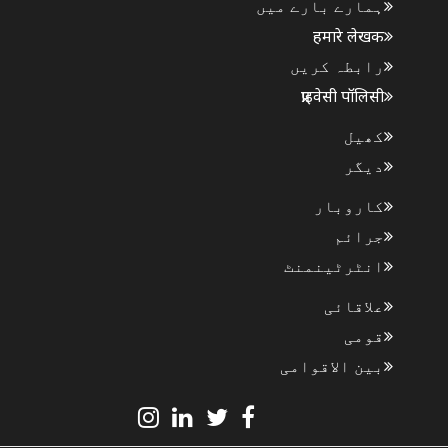
ہمارے بارے میں
हमारे लेखक
رابطہ کریں
प्राइवेसी पॉलिसी
کھیل
دیگر
کاروبار
جرائم
انٹرٹینمنٹ
علاقائی
قومی
بین الاقوامی