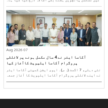
31 جولائی کو ختم ہونے والے ہفتے میں زرمبادلہ کے
ذخائر 10.51 ارب ڈالر بڑھ کر 692.87 ارب ڈالر تک
پہنچ گئے۔ ریزرو بینک آف انڈیا (آر بی آئی) کی جانب ..
07 Aug 2026
آکاسا ایئر نے 4 سال مکمل ہونے پر لائلٹی
پروگرام آکاسا ایلیویٹ کاآغاز کیا
نئی دہلی، 7 اگست (ہ س)۔ ایوی ایشن کمپنی آکاسا ایئر
نے اپنے لائلٹی پروگرام آکاسا ایلیویٹ کا آغاز جمعہ
کو آپریشنز کے چار سال مکمل ہونے کے موقع پر کیا۔
کمپنی کے بانی اور سی ای او ونے دوبے نے اب تک کے سفر
کو انتہائی دلچسپ قرار دیا۔ ایئر لائن کی جا..