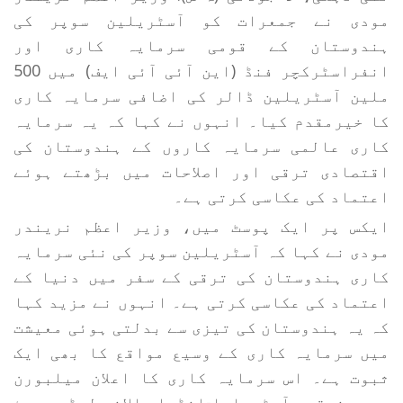
مودی نے جمعرات کو آسٹریلین سوپر کی
ہندوستان کے قومی سرمایہ کاری اور
انفراسٹرکچر فنڈ (این آئی آئی ایف) میں 500
ملین آسٹریلین ڈالر کی اضافی سرمایہ کاری
کا خیرمقدم کیا۔ انہوں نے کہا کہ یہ سرمایہ
کاری عالمی سرمایہ کاروں کے ہندوستان کی
اقتصادی ترقی اور اصلاحات میں بڑھتے ہوئے
اعتماد کی عکاسی کرتی ہے۔
ایکس پر ایک پوسٹ میں، وزیر اعظم نریندر
مودی نے کہا کہ آسٹریلین سوپر کی نئی سرمایہ
کاری ہندوستان کی ترقی کے سفر میں دنیا کے
اعتماد کی عکاسی کرتی ہے۔ انہوں نے مزید کہا
کہ یہ ہندوستان کی تیزی سے بدلتی ہوئی معیشت
میں سرمایہ کاری کے وسیع مواقع کا بھی ایک
ثبوت ہے۔ اس سرمایہ کاری کا اعلان میلبورن
میں منعقدہ آسٹریلیا-انڈیا سالانہ لیڈرس سمٹ