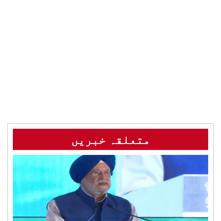
متعلقہ خبریں