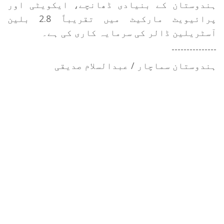
ہندوستان کے بنیادی ڈھانچے، ایکویٹی اور
پرائیویٹ مارکیٹ میں تقریباً 2.8 بلین
آسٹریلین ڈالر کی سرمایہ کاری کی ہے۔
---------------
ہندوستان سماچار / عبدالسلام صدیقی