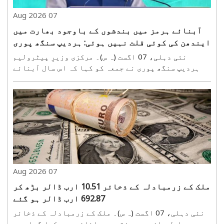
07 Aug 2026
آبنائے ہرمز میں بندشوں کے باوجود بھارت میں
ایندھن کی کوئی قلت نہیں ہوئی: ہردیپ سنگھ پوری
نئی دہلی، 07 اگست (ہ س)۔ مرکزی وزیرِ پیٹرولیم
ہردیپ سنگھ پوری نے جمعہ کو کہا کہ اس سال آبنائے
ہرمز میں بحری آمدورفت متاثر ہونے کے باعث سپلائی
میں رکاوٹیں پیدا ہوئیں، لیکن بھارت نے متنوع
ذرائع، ریفائننگ کی بڑھتی ہوئی صلاحیت اور گھریلو
پیداوار کے ..
07 Aug 2026
ملک کے زرمبادلہ کے ذخائر 10.51 ارب ڈالر بڑھ کر
692.87 ارب ڈالر ہو گئے
نئی دہلی، 07 اگست (ہ س)۔ ملک کے زرمبادلہ کے ذخائر
میں مسلسل پانچویں ہفتے بھی اضافہ درج کیا گیا ہے۔