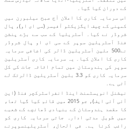
کے دوران کیا گیا۔
اس سرمایہ کاری کا اعلان آج صبح میلبورن میں
کمپنی کے چیف ایگزیکٹو آفیسر (سی ای او)، پال
شروڈر نے کیا۔ آسٹریلیا کے سب سے بڑے پنشن
فنڈ آسٹریلین سوپر کے سی ای او پال شروڈر
نے500 ملین آسٹریلین ڈالر کی اضافی سرمایہ
کاری کا اعلان کیا۔ یہ سرمایہ کاری آسٹریلین
سوپر کی ہندوستان میں تمام اثاثہ جات کی کل
سرمایہ کاری کو 3.3 بلین آسٹریلین ڈالرتک لے
آتی ہے۔
نیشنل انویسٹمنٹ اینڈ انفراسٹرکچر فنڈ (این
آئی آئی ایف)، جو 2015 میں قائم کیا گیا تھا،
کا مقصد ہندوستان کے بنیادی ڈھانچے کے شعبے
میں طویل مدتی ادارہ جاتی سرمایہ کاری کو
راغب کرنا ہے۔ فی الحال، آسٹریلینسوپرنے