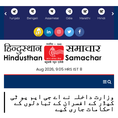
ਅ
বা
অ
ଏ
अ
अ
li
Punjabi
Bengali
Assamese
Odia
Marathi
Hindi
8 Aug 2026, 9:05 HRS IST
وزارت داخلہ نے اے جی ایم یو ٹی
کیڈر کے افسران کے تبادلوں کے
احکامات جاری کیے