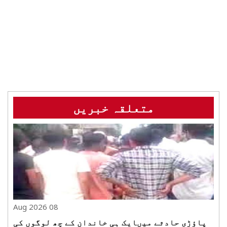
متعلقہ خبریں
08 Aug 2026
پاؤڑی حادثے میںایک ہی خاندان کے چھ لوگوں کی