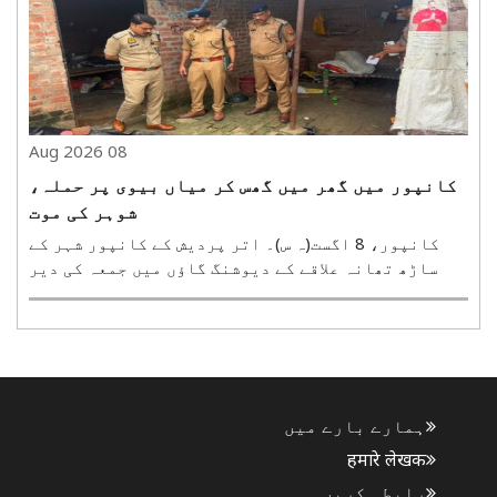
نے ایک ..
08 Aug 2026
کانپور میں گھر میں گھس کر میاں بیوی پر حملہ،
شوہر کی موت
کانپور، 8 اگست(ہ س)۔ اتر پردیش کے کانپور شہر کے
ساڑھ تھانہ علاقے کے دیوشنگ گاؤں میں جمعہ کی دیر
رات کھیتوں کے درمیان بنے ایک مکان میں گھسے دو
بدمعاشوں نے میاں بیوی پر تیز دھار ہتھیاروں سے
حملہ کر دیا۔ اس واردات میں شوہر شدید زخمی ہو گیا
جبکہ بیوی ..
ہمارے بارے میں
हमारे लेखक
رابطہ کریں