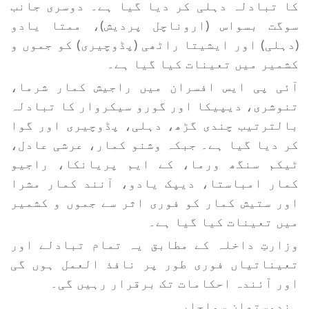
کا تبادلہ دہلی کر دیا گیا ہے۔ دوسری جانب
سوگت بسواس (اروناچل پردیش)، ممتا یادو
(دہلی) اور ایشیتا راٹھی (پڈوچیری) کو جموں و
کشمیر میں تعینات کیا گیا ہے۔
آئی پی ایس افسران میں راجیش کمار شرما،
تنوشری، دیپیکا اور گورو سیکروار کا تبادلہ
بالترتیب چندی گڑھ، دہلی، پڈوچیری اور گوا
کر دیا گیا ہے۔ جبکہ وشنو کمار، عرشی عادل،
ٹیکم سنگھ ورما، کے ایم پریانکا، راجیو
کمار امباستا، دیپک یادو، آنند کمار مشرا
اور ستیش کمار کو فوری اثر سے جموں و کشمیر
میں تعینات کیا گیا ہے۔
وزارتِ داخلہ کے مطابق یہ تمام تبادلے اور
تعیناتیاں فوری طور پر نافذ العمل ہوں گی
اور آئندہ احکامات تک برقرار رہیں گی۔
ہندوستھان سماچار