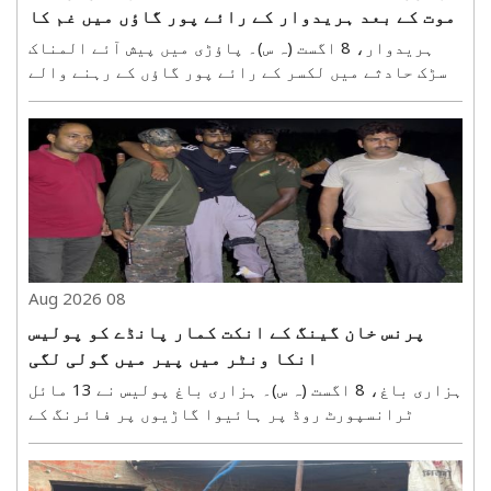
موت کے بعد ہریدوار کے رائے پور گاؤں میں غم کا
ماحول
ہریدوار، 8 اگست (ہ س)۔ پاؤڑی میں پیش آئے المناک
سڑک حادثے میں لکسر کے رائے پور گاؤں کے رہنے والے
ایک ہی خاندان کے چھ افراد کی موت کی خبر پہنچتے ہی
پورے گاؤں میں ماتم چھا گیا۔ جس گھر میں کچھ عرصہ
پہلے تک بچوں کی ہنسی خوشی اور خاندان کے ساتھ
گھومنے..
08 Aug 2026
پرنس خان گینگ کے انکت کمار پانڈے کو پولیس
انکا ونٹر میں پیر میں گولی لگی
ہزاری باغ، 8 اگست (ہ س)۔ ہزاری باغ پولیس نے 13 مائل
ٹرانسپورٹ روڈ پر ہائیوا گاڑیوں پر فائرنگ کے
معاملے میں ایک بڑی کامیابی حاصل کی ہے۔ یہ واقعہ
جمعہ کی رات دیر گئے پیش آیا۔ بڑکا گاؤں پولیس
اسٹیشن کے تحت کارروائی (کیس نمبر۔ 133/26)، پولیس