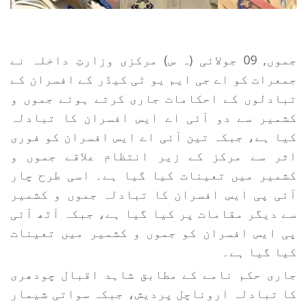
جموں, 09 جولائی (ہ س) مرکزی وزارتِ داخلہ نے
جمعرات کو اے جی ایم یو ٹی کیڈر کے افسران کے
تبادلوں کے احکامات جاری کرتے ہوئے جموں و
کشمیر سے دو آئی اے ایس افسران کا تبادلہ
کیا ہے، جبکہ تین آئی اے ایس افسران کو فوری
اثر سے مرکز کے زیر انتظام علاقے جموں و
کشمیر میں تعینات کیا گیا ہے۔ اسی طرح چار
آئی پی ایس افسران کا تبادلہ جموں و کشمیر
سے دیگر مقامات پر کیا گیا ہے، جبکہ آٹھ آئی
پی ایس افسران کو جموں و کشمیر میں تعینات
کیا گیا ہے۔
جاری حکم نامے کے مطابق شاہد اقبال چودھری
کا تبادلہ اروناچل پردیش، جبکہ سواتی شیمار