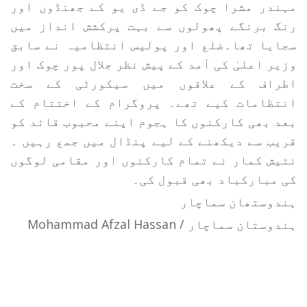
مہندر مشرا چوک کو جے ڈی یو کے جھنڈوں اور
رنگ برنگے پھولوں سے بہت پرکشش انداز میں
سجایا تھا۔ضلع اور پولیس انتظامیہ نے سابق
وزیر اعلیٰ کی آمد کے پیش نظر جلال پور چوک اور
اطراف کے علاقوں میں سیکورٹی کے سخت
انتظامات کیے تھے۔ پروگرام کے اختتام کے
بعد بھی کارکنوں کا ہجوم اپنے محبوب قائد کو
قریب سے دیکھنے کے لیے پنڈال میں جمع رہیں ۔
نتیش کمار نے تمام کارکنوں اور مقامی لوگوں
کی مبارکباد بھی قبول کی۔
ہندوستھان سماچار
ہندوستان سماچار / Mohammad Afzal Hassan