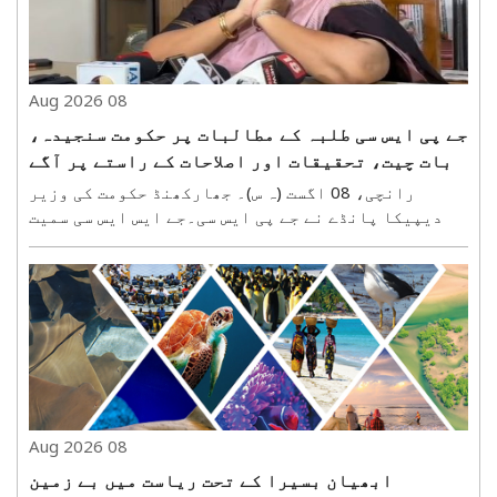
08 Aug 2026
جے پی ایس سی طلبہ کے مطالبات پر حکومت سنجیدہ،
بات چیت، تحقیقات اور اصلاحات کے راستے پر آگے
بڑھ رہی ہے: دیپیکا پانڈے
رانچی، 08 اگست (ہ س)۔ جھارکھنڈ حکومت کی وزیر
دیپیکا پانڈے نے جے پی ایس سی۔جے ایس ایس سی سمیت
مسابقتی امتحانات کو لے کر جاری طلبہ تحریک کے
درمیان ہفتہ کو میڈیا سے بات کرتے ہوئے کہا کہ طلبہ
کی بات سنجیدگی سے سنی جا رہی ہے اور ان کے مطالبات
کے حل ..
08 Aug 2026
ابھیان بسیرا کے تحت ریاست میں بے زمین