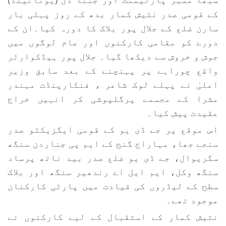
کے قومی صدر نتیش کمار بدھ کے روز پہلی بار
سارن ضلع کے جلال پور بلاک کا دورہ کیا۔ان کے
دورے کو مقامی کارکنوں اور عام لوگوں میں
جوش و خروش سے دیکھا گیا۔ جلال پور ہیڈکوارٹر
واقع چوراہے پر پہنچنے کے بعد سابق وزیر
اعلیٰ نے پہلے لوک شاعر ، فنکارپنڈت مہندر
مشرا کے مجسمے پرگلپوشی کر انہیں خراج
عقیدت پیش کیا۔
اس موقع پر جے ڈی یو کے قومی ایگزیکٹو صدر
سنجے جھا، مہاراج گنج کے ایم پی جناردن سنگھ
سگریوال، جے ڈی یو ضلع صدر بید ناتھ پرساد
سنگھ وکل، ایم ایل اے رندھیر سنگھ اور بلاک
سطح کے لیڈروں کی قیادت میں پارٹی کارکنان
موجود تھے۔
نتیش کمار کے استقبال کے لیے کارکنوں نے