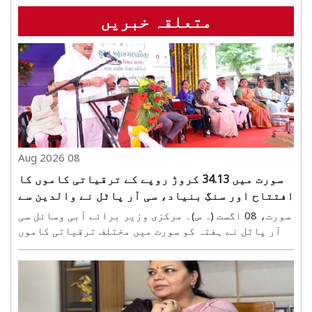
متعلقہ خبریں
08 Aug 2026
سورت میں 34.13 کروڑ روپے کے ترقیاتی کاموں کا
افتتاح اور سنگِ بنیاد، سی آر پاٹل نے والدین سے
کہا—بچوں کو موبائل سے دور رکھیں
سورت، 08 اگست (ہ س)۔ مرکزی وزیر برائے آبی وسائل سی
آر پاٹل نے ہفتہ کو سورت میں مختلف ترقیاتی کاموں
کا افتتاح اور سنگِ بنیاد رکھا۔ اس دوران 29.75 کروڑ
روپے کے مکمل ہو چکے کاموں کا افتتاح کیا گیا، جبکہ
4.38 کروڑ روپے کے نئے کاموں کا سنگِ بنیاد رکھا..