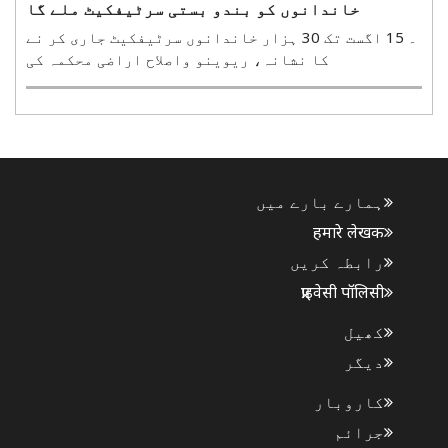
خاندانوں کو بندو بستی سرٹیفکیٹ ملے گا
۔ 15 اگست تک 30 ہزار خاندانوں سرٹیفکیٹ جاری کر نے
کا نشانہ، ریوینو واصلاح اراضی محکمہ کی
تیاریپٹنہ، 8 اگست(ہ س)۔ بہار حکومت ریاست میں بے
زمین خاندانوں کو بندو بستی سرٹیفکیٹ جاری کرے گی۔
محکمہ ریونیوواصلاح اراضی نے اس کے لیے تیاریاں
شروع کر دی ہیں۔..
ہمارے بارے میں
हमारे लेखक
رابطہ کریں
प्राइवेसी पॉलिसी
کھیل
دیگر
کاروبار
جرائم