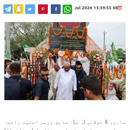
WhatsApp
08 Jul 2026 13:39:55
سارن، 8 جولائی (ہ س)۔ سابق وزیر اعلیٰ، راجیہ
سبھا ممبر پارلیمنٹ اور جنتا دل (یونائیٹڈ)