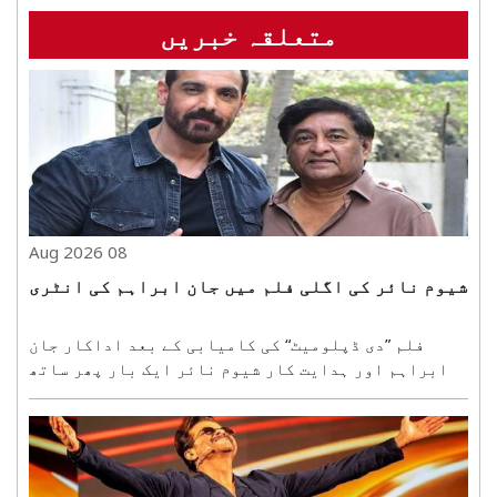
متعلقہ خبریں
08 Aug 2026
شیوم نائر کی اگلی فلم میں جان ابراہم کی انٹری
فلم ”دی ڈپلومیٹ“ کی کامیابی کے بعد اداکار جان
ابراہم اور ہدایت کار شیوم نائر ایک بار پھر ساتھ
مل کر کام کرنے جا رہے ہیں۔ یہ جوڑی اب ایک بڑے ٹو-
ہیرو ایکشن تھریلر کے لیے ہاتھ ملا رہی ہے۔ فلم میں
زبردست ایکشن اور تھریلر دیکھنے کو ملے گا۔ تاہم،
پروجیک..