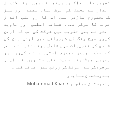
تجربہ کار اداکارہ ریکھا نے بھی اپنے لازوال
انداز سے محفل کو لوٹ لیا۔ سفید اور سبز
کانجیورم ساڑھی میں اس کا روایتی انداز
توجہ کا مرکز تھا۔ شبانہ اعظمی اور جاوید
اختر نے بھی تقریب میں شرکت کی جب کہ ارجن
کپور سرخ رنگ کی شیروانی میں اپنی بہن کی
شادی کی تقریبات میں شامل ہوتے نظر آئے۔ اس
کے علاوہ ورون دھون، آدتیہ رائے کپور اور
بھومی پیڈنیکر سمیت کئی ستاروں نے اپنی
موجودگی سے ایونٹ کی رونق میں اضافہ کیا۔
ہندوستھان سماچار
ہندوستان سماچار / Mohammad Khan