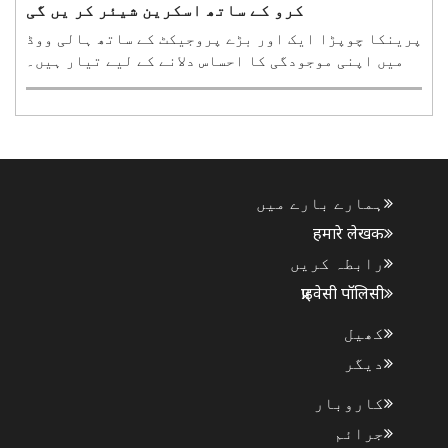
کرو کے ساتھ اسکرین شیئر کر یں گی
پرینکا چوپڑا ایک اور بڑے پروجیکٹ کے ساتھ ہالی ووڈ
میں اپنی موجودگی کا احساس دلانے کے لیے تیار ہیں۔
آسکر ایوارڈ یافتہ اداکار رسل کرو اور پرینکا پہلی
بار آنے والی سائنس فائی ایکشن تھرلر بلیو فلائی میں
ایک ساتھ نظر آئیں گے۔ اس فلم کی ہدایت کاری نیمر..
ہمارے بارے میں
हमारे लेखक
رابطہ کریں
प्राइवेसी पॉलिसी
کھیل
دیگر
کاروبار
جرائم