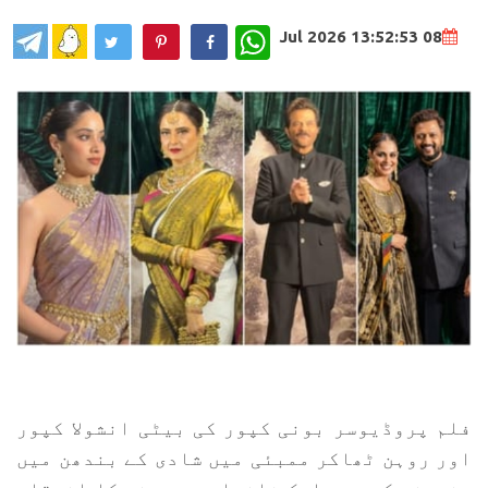
WhatsApp
08 Jul 2026 13:52:53
فلم پروڈیوسر بونی کپور کی بیٹی انشولا کپور
اور روہن ٹھاکر ممبئی میں شادی کے بندھن میں