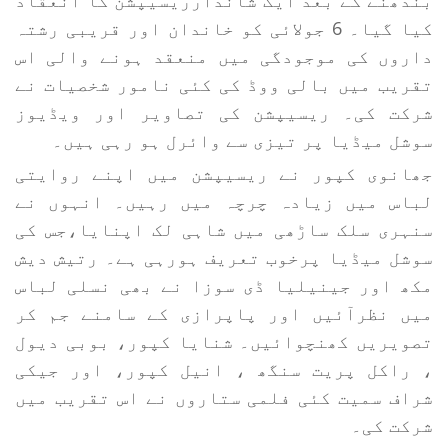
بندھنے کے بعد ایک شاندارریسیپشن کا انعقاد
کیا گیا۔ 6 جولائی کو خاندان اور قریبی رشتہ
داروں کی موجودگی میں منعقد ہونے والی اس
تقریب میں بالی ووڈ کی کئی نامور شخصیات نے
شرکت کی۔ ریسیپشن کی تصاویر اور ویڈیوز
سوشل میڈیا پر تیزی سے وائرل ہو رہی ہیں۔
جھانوی کپور نے ریسیپشن میں اپنے روایتی
لباس میں زیادہ چرچہ میں رہیں۔ انہوں نے
سنہری سلک ساڑھی میں شاہی لک اپنایا،جس کی
سوشل میڈیا پرخوب تعریف ہورہی ہے۔ رتیش دیش
مکھ اور جینیلیا ڈی سوزا نے بھی نسلی لباس
میں نظرآئیں اور پاپرازی کے سامنے جم کر
تصویریں کھنچوائیں۔ شنایا کپور، بوبی دیول
، راکل پریت سنگھ ، انیل کپور، اور جیکی
شراف سمیت کئی فلمی ستاروں نے اس تقریب میں
شرکت کی۔