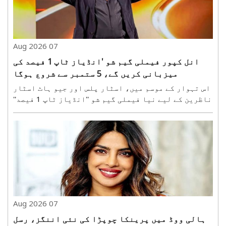
07 Aug 2026
انل کپور فیملی گیم شو 'انڈیاز ٹاپ 1 فیصد کی
میزبانی کریں گے، 5 ستمبر سے شروع ہوگا
اس تہوار کے موسم میں، اسٹار پلس اور جیو ہاٹ اسٹار
ناظرین کے لیے نیا فیملی گیم شو ''انڈیاز ٹاپ 1 فیصد''
لا رہے ہیں۔ بین الاقوامی سطح پر مقبول فارمیٹ ''دی 1
فیصد کلب'' پر مبنی یہ شو 5 ستمبر کو ہندوستان میں
پریمیئر ہوگا۔ یہ فارمیٹ، جو ہالینڈ، جر..
07 Aug 2026
ہالی ووڈ میں پرینکا چوپڑا کی نئی اننگز، رسل