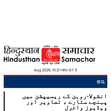
9 Aug 2026, 10:21 HRS IST
انشولا-روہن کے ریسیپشن میں
پہنچے ستارے ، تصاویر اور
ویڈیوز وائرل