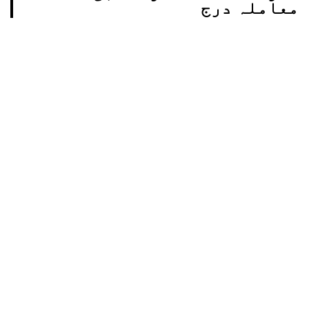
معاملہ درج