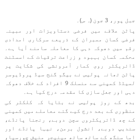
جبل پور، 3 جون (ہ س)۔
پاٹن علاقے میں فرضی دستاویزات اور مبینہ
فرضی کسان ممبران کے ذریعے سرکاری امدادی
رقم میں دھوکہ دہی کا معاملہ سامنے آیا ہے۔
محکمہ کسان بہبود و زراعت ترقیات کے اسسٹنٹ
ڈائریکٹر روی کمار آمرونشی کی شکایت پر
پاٹن تھانہ پولیس نے بیگم گنج سیڈ پروڈیوسر
لمیٹڈ کمپنی سے منسلک 9 افراد کے خلاف دھوکہ
دہی اور جعل سازی کا مقدمہ درج کیا ہے۔
بدھ کے روز پولیس نے بتایا کہ کلکٹر کی
منظوری کے بعد درج کیے گئے معاملے میں کمپنی
کے چھ ڈائریکٹروں سچن دوبے، رنجنا پانڈے،
سندیپ دوبے، انشول برمن، نیہا پانڈے اور
اما سنگھ کے ساتھ ساتھ مینیجر منیش چورسیا،