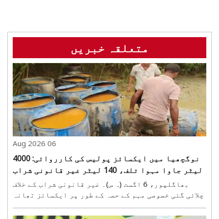
متعلقہ خبریں
06 Aug 2026
نوگچھیا میں ایکسائز پولیس کی کارروائی: 4000
لیٹر جاوا مہوا تلف، 140 لیٹر غیر قانونی شراب
برآمد
بھاگلپور، 6 اگست (ہ س)۔ غیر قانونی شراب کے خلاف
چلائی گئی خصوصی مہم کے حصہ کے طور پر ایکسائز تھانہ
نے ایک بڑی کامیابی حاصل کی ہے۔ خفیہ اطلاع پر
کارروائی کرتے ہوئے ایکسائز تھانہ انچارج پرمود