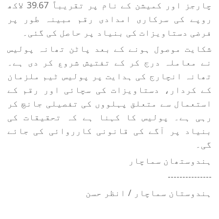
چارجز اور کمیشن کے نام پر تقریباً 39.67 لاکھ
روپے کی سرکاری امدادی رقم مبینہ طور پر
فرضی دستاویزات کی بنیاد پر حاصل کی گئی۔
شکایت موصول ہونے کے بعد پاٹن تھانہ پولیس
نے معاملہ درج کر کے تفتیش شروع کر دی ہے۔
تھانہ انچارج کی ہدایت پر پولیس ٹیم ملزمان
کے کردار، دستاویزات کی سچائی اور رقم کے
استعمال سے متعلق پہلووں کی تفصیلی جانچ کر
رہی ہے۔ پولیس کا کہنا ہے کہ تحقیقات کی
بنیاد پر آگے کی قانونی کارروائی کی جائے
گی۔
ہندوستھان سماچار
---------------
ہندوستان سماچار / انظر حسن