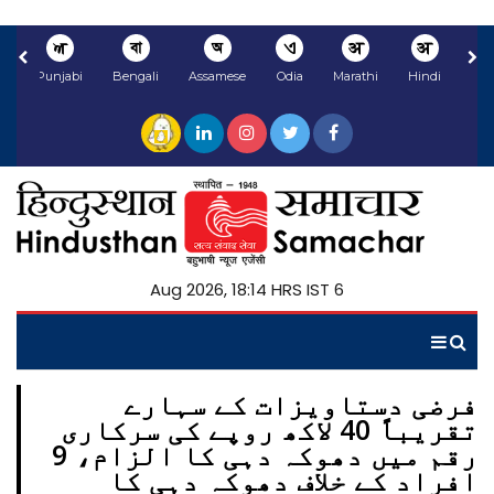
ਅ
বা
অ
ଏ
अ
अ
li
Punjabi
Bengali
Assamese
Odia
Marathi
Hindi
6 Aug 2026, 18:14 HRS IST
فرضی دستاویزات کے سہارے
تقریباً 40 لاکھ روپے کی سرکاری
رقم میں دھوکہ دہی کا الزام، 9
افراد کے خلاف دھوکہ دہی کا