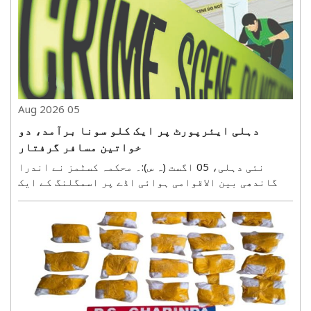
کمار داس کی قیادت میں ایک ٹیم نے جمعرات کے روز
نوگچھیا..
05 Aug 2026
دہلی ایئرپورٹ پر ایک کلو سونا برآمد، دو
خواتین مسافر گرفتار
نئی دہلی، 05 اگست (ہ س):۔ محکمہ کسٹمز نے اندرا
گاندھی بین الاقوامی ہوائی اڈے پر اسمگلنگ کے ایک
معاملے کا پردہ فاش کرتے ہوئے دو خواتین مسافروں کو
گرفتار کیا ہے۔ ان کے قبضے سے تقریباً ایک کلو گرام
سونا برآمد کیا گیا۔ محکمہ نے بدھ کے روز جاری
بیان..