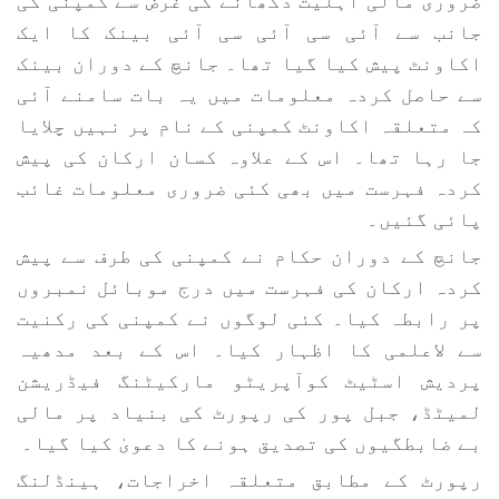
جانب سے آئی سی آئی سی آئی بینک کا ایک
اکاونٹ پیش کیا گیا تھا۔ جانچ کے دوران بینک
سے حاصل کردہ معلومات میں یہ بات سامنے آئی
کہ متعلقہ اکاونٹ کمپنی کے نام پر نہیں چلایا
جا رہا تھا۔ اس کے علاوہ کسان ارکان کی پیش
کردہ فہرست میں بھی کئی ضروری معلومات غائب
پائی گئیں۔
جانچ کے دوران حکام نے کمپنی کی طرف سے پیش
کردہ ارکان کی فہرست میں درج موبائل نمبروں
پر رابطہ کیا۔ کئی لوگوں نے کمپنی کی رکنیت
سے لاعلمی کا اظہار کیا۔ اس کے بعد مدھیہ
پردیش اسٹیٹ کوآپریٹو مارکیٹنگ فیڈریشن
لمیٹڈ، جبل پور کی رپورٹ کی بنیاد پر مالی
بے ضابطگیوں کی تصدیق ہونے کا دعویٰ کیا گیا۔
رپورٹ کے مطابق متعلقہ اخراجات، ہینڈلنگ