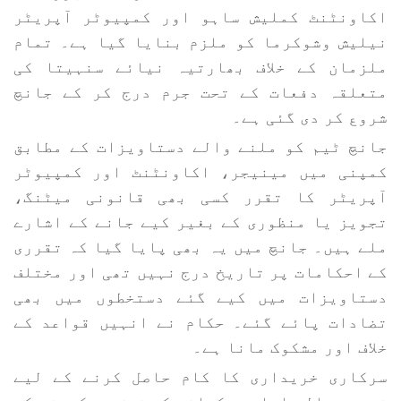
اکاونٹنٹ کملیش ساہو اور کمپیوٹر آپریٹر
نیلیش وشوکرما کو ملزم بنایا گیا ہے۔ تمام
ملزمان کے خلاف بھارتیہ نیائے سنہیتا کی
متعلقہ دفعات کے تحت جرم درج کر کے جانچ
شروع کر دی گئی ہے۔
جانچ ٹیم کو ملنے والے دستاویزات کے مطابق
کمپنی میں مینیجر، اکاونٹنٹ اور کمپیوٹر
آپریٹر کا تقرر کسی بھی قانونی میٹنگ،
تجویز یا منظوری کے بغیر کیے جانے کے اشارے
ملے ہیں۔ جانچ میں یہ بھی پایا گیا کہ تقرری
کے احکامات پر تاریخ درج نہیں تھی اور مختلف
دستاویزات میں کیے گئے دستخطوں میں بھی
تضادات پائے گئے۔ حکام نے انہیں قواعد کے
خلاف اور مشکوک مانا ہے۔
سرکاری خریداری کا کام حاصل کرنے کے لیے
ضروری مالی اہلیت دکھانے کی غرض سے کمپنی کی