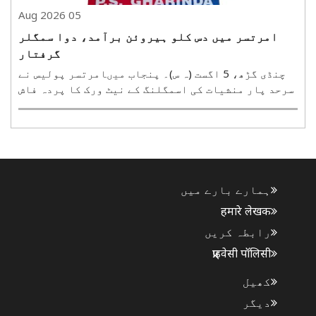
05 Aug 2026
امرتسر میں دس کلو ہیروئن برآمد، دوا سمگلر
گرفتار
چنڈی گڑھ، 5 اگست (ہ س)۔ پنجاب میںامرتسر پولیس نے
سرحد پار منشیات کی اسمگلنگ کے نیٹ ورک کا پردہ فاش
کرکے دواسمگلر کو گرفتار کیاہے۔پولیس نے ملزمان
کو گرفتار کر کے ان کے قبضے سے دس کلو ہیروئن برآمد
کی ہے۔ اس کارروائی سے سرحدی علاقے میں کام کرنے
والے ..
ہمارے بارے میں
हमारे लेखक
رابطہ کریں
प्राइवेसी पॉलिसी
کھیل
دیگر