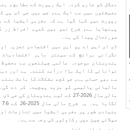
منگل کو جاری کردہ ایک رپورٹ کے مطابق، ہند
رپورٹ میں کہا گیا ہے کہ مغربی ایشیا کے ب
پہنچایا ہے، شرح نمو میں کمی، افراط زر ک
صورتحال پیدا کی ہے۔
ڈی ای ایس اے یو این میں اقتصادی تجزیہ او
نگرانی برانچ کے سینئر ماہر اقتصادیات 
ہندوستان موجودہ عالمی چیلنجوں سے محفوظ 
توانائی کا ایک بڑا درآمد کنندہ ہے اور دیگ
سے بھی حساس ہے، جو کچھ مشکلات کا باعث بنتے
مالیاتی پالیسی کو مزید پیچیدہ کر دے گی۔ر
لگ
بنیادی طور پر مغربی ایشیا میں تنازعات اور
سپلائی چین میں رکاوٹوں کی وجہ سے ہے۔
ہندوستھان سماچار