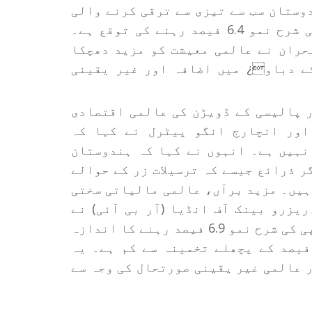
وستان سب سے تیزی سے ترقی کرنے والی
معیشتوں میں سے ایک ہے، جس میں جی ڈی پی کی شرح نمو 6.4 فیصد رہنے کی توقع ہے۔
حران نے عالمی معیشت کو مزید دھچکا
ے دباو¿ میں اضافہ اور غیر یقینی
ر پالیسی کے ڈویڑن کی عالمی اقتصادی
اور انچارج انگو پیٹرل نے کہا کہ
نہیں ہے۔ انہوں نے کہا کہ ہندوستان
ر ذرائع جیسے کہ ترسیلات زر کے حوالے
 ہیں۔ مزید برآں، عالمی مالیاتی سختی
یزرو بینک آف انڈیا (آر بی آئی) نے
مالی سال 2026-27 کے لیے ہندوستان کی جی ڈی پی کی شرح نمو 6.9 فیصد رہنے کا اندازہ
ایا ہے۔ یہ شرح مالی سال 2025-26 کے 7.6 فیصد کے پچھلے تخمینہ سے کم ہے۔ یہ
 عالمی غیر یقینی صورتحال کی وجہ سے