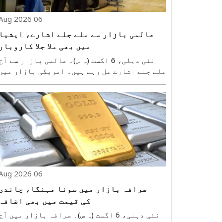
06 Aug 2026
عالمی بازار سے ملے جلے اشارے، ایشیا
میں بھی ملا جلا کاروبار
نئی دہلی، 6 اگست (ہ س)۔ عالمی بازار سے آج
ملے جلے اشارے مل رہے ہیں۔ امریکی بازار میں
گزشتہ سیشن کے دوران ملا جلا کاروبار ہوتا
رہا۔ وہیں ڈاو جونز فیوچرز آج فی الحال
اضافے کے ساتھ کاروبار کرتا ہوا نظر آ رہا
ہے۔ یورپی بازار بھی گزشتہ سیشن کے دوران ..
06 Aug 2026
صرافہ بازار میں سونا مہنگا، چاندی
کی قیمت میں بھی اضافہ
نئی دہلی، 6 اگست (ہ س)۔ صرافہ بازار میں آج