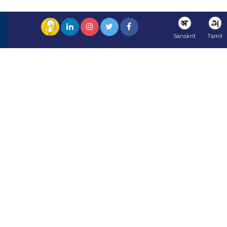
अ
அ
Sanskrit
Tamil