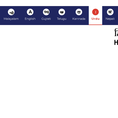
अ
ا
ಆ
ఆ
આ
A
എ
Malayalam
English
Gujrati
Telugu
Kannada
Urdu
Nepali