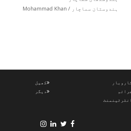
ہندوستان سماچار / Mohammad Khan
اروبار
کھیل
رائم
دیگر
نٹرٹینمنٹ