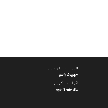
ہمارے بارے میں
हमारे लेखक
رابطہ کریں
प्राइवेसी पॉलिसी