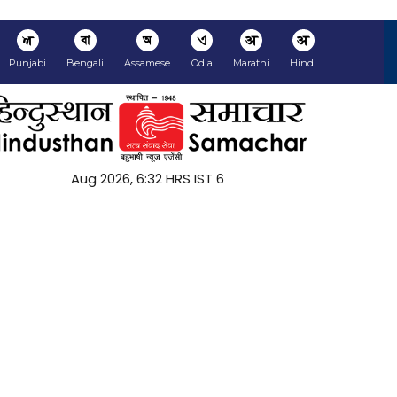
ਅ
বা
অ
ଏ
अ
अ
Punjabi
Bengali
Assamese
Odia
Marathi
Hindi
6 Aug 2026, 6:32 HRS IST