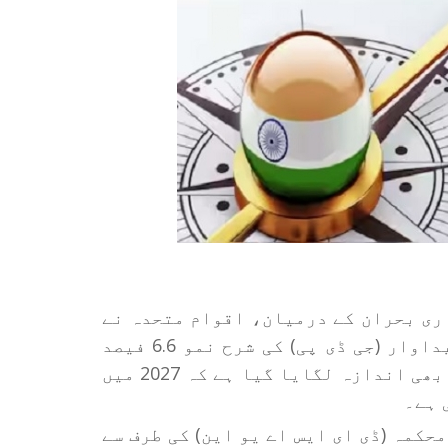
ا میں جاری بحران کے درمیان، اقوام متحدہ نے
2 026 کے لئے ہندوستان کی مجموعی گھریلو پیداوار (جی ڈی پی) کی شرح نمو 6.6 فیصد
سے کم کر کے 6.4 فیصد کر دی ہے۔ً رپورٹ میں یہ بھی اندازہ لگایا گیا ہے کہ 2027 میں
کمہ (ڈی ای ایس اے یو این) کی طرف سے