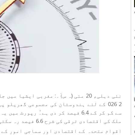
نئی دہلی، 20 مئی (ہ س)َ۔: مغربی ایشی
ملک کی اقتصادی ترقی کی شرح 6.6 فیصد رہ سکتی ہے۔
اقوام متحدہ کے اقتصادی اور سماجی امور کے مح