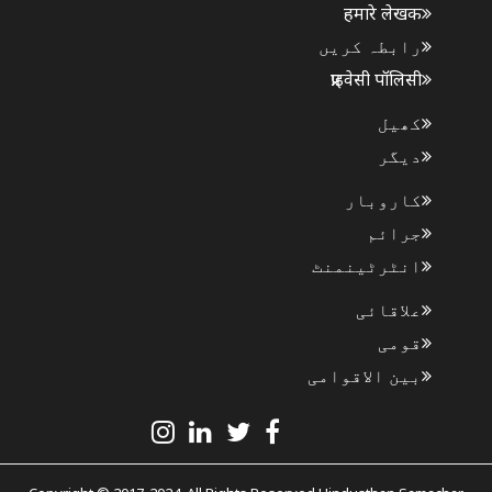
हमारे लेखक
رابطہ کریں
प्राइवेसी पॉलिसी
کھیل
دیگر
کاروبار
جرائم
انٹرٹینمنٹ
علاقائی
قومی
بین الاقوامی