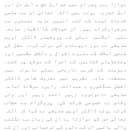
نوازا ہے، پھر ان میں جو اہل حق ، اہل دل اور
اہل تجربہ ہوتے ہیں اللہ تعالیٰ ان سے علمی
خدمات لینے کے لئے انہیں مزید نعمتوں سے
سرفرازکرتے ہیں۔ ان خیالات کا اظہار جامعہ
ملیہ اسلامیہ دہلی کے پروفیسر ڈاکٹر اویس
صدیقی نے نور دیوبندی کی مرتب کردہ عقل کی
کنجی اسلاف کے سنہرے اقوال ، دلکش نظمیں اور
پھلجڑیاں کتابوں کے اجرا کے موقع پر کئے۔
دیوبند کے قریب تاریخی بستی نانوتہ میں
منعقدہ سادہ تقریب میں معروف شاعر ڈاکٹر
افضل منگلوری ، عبداللہ راہی، مولانا اسامہ
صدیقی نانوتوی، زہیر احمد زہیر اور ولی
وقاص نے خصوصی شرکت کی۔ پروگرام سے خطاب
کرتے ہوئے ڈاکٹر اویس صدیقی نے کہا کہ اللہ
تعالیٰ جن کو نوازتا ہے ان کی زبان سے نکلنے
والی باتیں ان کے دلوں کی ترجمانی اور ان کے