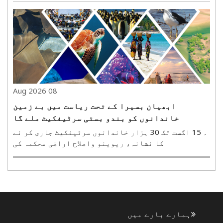
درمیان ہفتہ کو میڈیا سے بات کرتے ہوئے کہا کہ طلبہ
کی بات سنجیدگی سے سنی جا رہی ہے اور ان کے مطالبات
کے حل ..
08 Aug 2026
ابھیان بسیرا کے تحت ریاست میں بے زمین
خاندانوں کو بندو بستی سرٹیفکیٹ ملے گا
۔ 15 اگست تک 30 ہزار خاندانوں سرٹیفکیٹ جاری کر نے
کا نشانہ، ریوینو واصلاح اراضی محکمہ کی
تیاریپٹنہ، 8 اگست(ہ س)۔ بہار حکومت ریاست میں بے
زمین خاندانوں کو بندو بستی سرٹیفکیٹ جاری کرے گی۔
محکمہ ریونیوواصلاح اراضی نے اس کے لیے تیاریاں
شروع کر دی ہیں۔..
ہمارے بارے میں