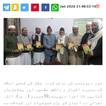
WhatsApp
10 Jan 2026 21:48:53
نور دیوبندی کی مرتب کردہ عقل کی کنجی اسلاف
کے سنہرے اقوال ، دلکش نظمیں اور پھلجڑیاں
کتابوں کا اجرا دیوبند،10جنوری ( ہ س )۔اللہ
تعالیٰ نے انسان کو بڑی خصوصیات اور کمالات سے