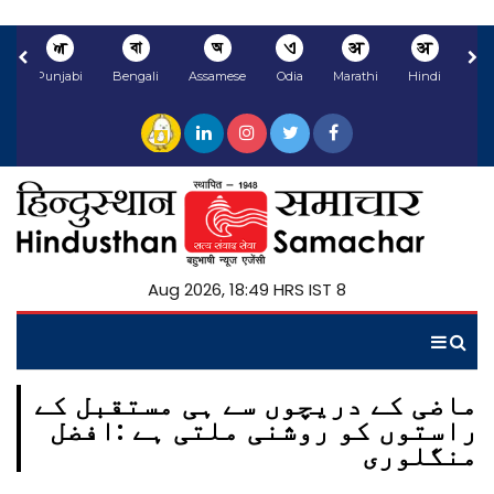
ਅ
বা
অ
ଏ
अ
अ
li
Punjabi
Bengali
Assamese
Odia
Marathi
Hindi
8 Aug 2026, 18:49 HRS IST
ماضی کے دریچوں سے ہی مستقبل کے
راستوں کو روشنی ملتی ہے :افضل
منگلوری