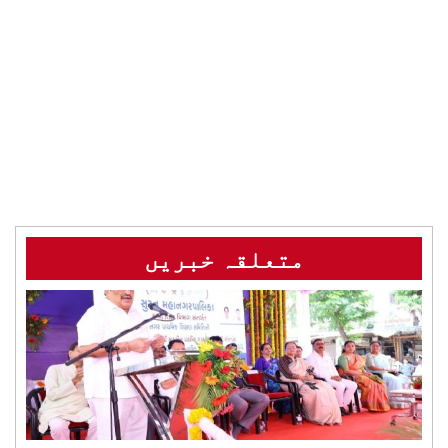
متعلقہ خبریں