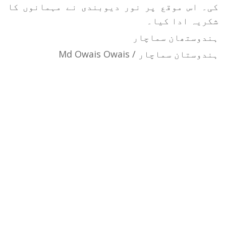
کی۔ اس موقع پر نور دیوبندی نے مہمانوں کا
شکریہ ادا کیا۔
ہندوستھان سماچار
ہندوستان سماچار / Md Owais Owais