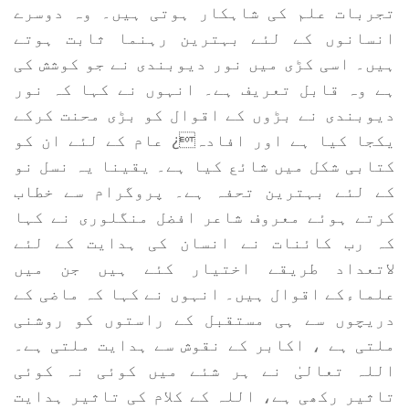
تجربات علم کی شاہکار ہوتی ہیں۔ وہ دوسرے
انسانوں کے لئے بہترین رہنما ثابت ہوتے
ہیں۔ اسی کڑی میں نور دیوبندی نے جو کوشش کی
ہے وہ قابل تعریف ہے۔ انہوں نے کہا کہ نور
دیوبندی نے بڑوں کے اقوال کو بڑی محنت کرکے
یکجا کیا ہے اور افادہ¿ عام کے لئے ان کو
کتابی شکل میں شائع کیا ہے۔ یقینا یہ نسل نو
کے لئے بہترین تحفہ ہے۔ پروگرام سے خطاب
کرتے ہوئے معروف شاعر افضل منگلوری نے کہا
کہ رب کائنات نے انسان کی ہدایت کے لئے
لاتعداد طریقے اختیار کئے ہیں جن میں
علماءکے اقوال ہیں۔ انہوں نے کہا کہ ماضی کے
دریچوں سے ہی مستقبل کے راستوں کو روشنی
ملتی ہے ، اکابر کے نقوش سے ہدایت ملتی ہے۔
اللہ تعالیٰ نے ہر شئے میں کوئی نہ کوئی
تاثیر رکھی ہے، اللہ کے کلام کی تاثیر ہدایت