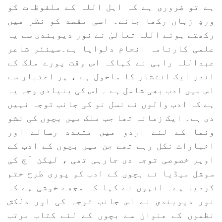
ہے تو ضروری ہے کہ اہل اللہ کے ملفوظات کو
وردِ زباں رکھا جائے۔ اسی مقصد کو نظر میں
رکھتے ہوئے اللہ تعالیٰ نے نور دیوبندی سے یہ
علمی کارنامہ انجام دلوایا ہے۔سینئر شاعر
عبداللہ راہی نے کہاکہ اس وقت پورے ملک کے
اندر ایک انتشار کا ماحول ہے ، ہر اعتبار سے
اس میں ادب بھی شامل ہے ۔ اس کی بنیادی وجہ یہ
ہے کہ ادب والوں نے نسل نو کی جانب توجہ نہیں
دی ہے۔ ایک زمانہ تھا جب ملک میں بچوں کی نشو
ونما کے لئے اردو میں متعدد رسالے اور
اخبارات نکل رہے تھے جن میں بچوں کے ادب کے
اوپر خصوصی توجہ دی جارہی تھی ، لیکن آج کی
سوشل میڈیا نے بچوں کے ادب کو پوری طرح ختم
کردیا ہے۔ انہوں نے کہا کہ مجھے خوشی ہے کہ
نور دیوبندی نے اس جانب توجہ کی اور دلکش
نظموں کے عنوان سے بچوں کے لئے کتاب مرتب