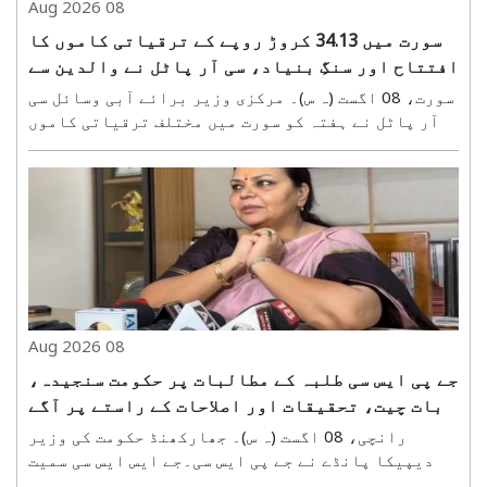
08 Aug 2026
سورت میں 34.13 کروڑ روپے کے ترقیاتی کاموں کا
افتتاح اور سنگِ بنیاد، سی آر پاٹل نے والدین سے
کہا—بچوں کو موبائل سے دور رکھیں
سورت، 08 اگست (ہ س)۔ مرکزی وزیر برائے آبی وسائل سی
آر پاٹل نے ہفتہ کو سورت میں مختلف ترقیاتی کاموں
کا افتتاح اور سنگِ بنیاد رکھا۔ اس دوران 29.75 کروڑ
روپے کے مکمل ہو چکے کاموں کا افتتاح کیا گیا، جبکہ
4.38 کروڑ روپے کے نئے کاموں کا سنگِ بنیاد رکھا..
08 Aug 2026
جے پی ایس سی طلبہ کے مطالبات پر حکومت سنجیدہ،
بات چیت، تحقیقات اور اصلاحات کے راستے پر آگے
بڑھ رہی ہے: دیپیکا پانڈے
رانچی، 08 اگست (ہ س)۔ جھارکھنڈ حکومت کی وزیر
دیپیکا پانڈے نے جے پی ایس سی۔جے ایس ایس سی سمیت
مسابقتی امتحانات کو لے کر جاری طلبہ تحریک کے