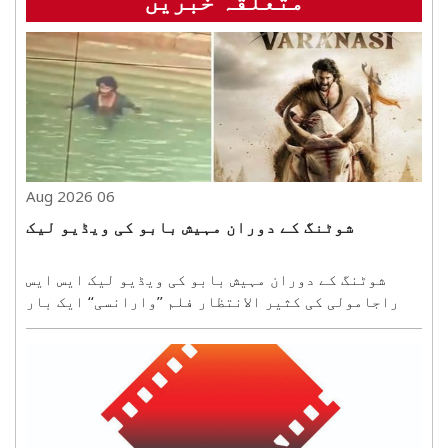
متعلقہ خبریں
06 Aug 2026
شوٹنگ کے دوران مہیش بابو کی ویڈیو لیک
شوٹنگ کے دوران مہیش بابو کی ویڈیو لیک ایس ایس
راجامولی کی کثیر الانتظار فلم ’’وارانسی‘‘ ایک بار
پھر شوٹنگ سے متعلق لیک ہونے والی ویڈیو کے باعث
خبروں میں ہے۔ حیدرآباد میں جاری فلم کی شوٹنگ کے
دوران مہیش بابو کی ایک مبینہ ویڈیو سوشل میڈیا پر
وائرل..