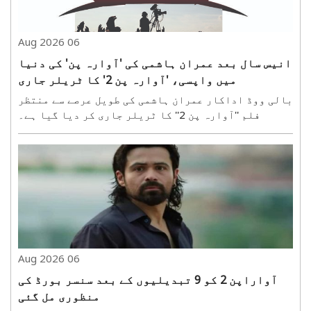
06 Aug 2026
انیس سال بعد عمران ہاشمی کی 'آوارہ پن' کی دنیا
میں واپسی، 'آوارہ پن 2' کا ٹریلر جاری
بالی ووڈ اداکار عمران ہاشمی کی طویل عرصے سے منتظر
فلم ''آوارہ پن 2'' کا ٹریلر جاری کر دیا گیا ہے۔
تقریباً 19 سال بعد عمران ہاشمی ایک مرتبہ پھر اپنے
مقبول کردار شیوم پنڈت کے روپ میں بڑے پردے پر واپس
آ رہے ہیں۔ وشیش فلمز کے بینر تلے بننے والی اس ..
06 Aug 2026
آواراپن 2 کو 9 تبدیلیوں کے بعد سنسر بورڈ کی
منظوری مل گئی