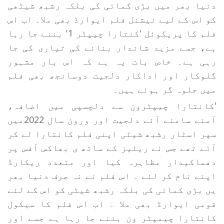
دنیا بھر میں بڑی کمائی کی بلکہ رشبھ شیٹھی
کو اس کے لیے نیشنل فلم ایوارڈ بھی ملا۔ اب اس
فلم کا پریکوئل 'کنتارا چیپٹر 1' بننے جا رہا
ہے، جسے مزید شاندار بنانے کی تیاری کی جا
رہی ہے۔ خاص بات یہ ہے کہ اس بار مشہور
گلوکار اور اداکار دلجیت دوسانجھ بھی فلم
میں جلوہ گر ہوئے ہیں۔
'کانتارا چیپٹرون سے دلچسپی میں اضافہ،
آمنے سامنے آئے دلجیت اور ورون سال 2022میں
سپر اسٹار رشبھ شیٹی اپنی فلم کانتارا لے کر
آئے تھے جس نے ریلیز کے ساتھ ی بھاکس آفس پر
دھماکیدار مظاہرہ کیا اور متعدد ریکارڈ
اپنے نام کر لئے ۔ اس فلم نے نہ صرف دنیا بھر
یں بڑی کمائی کی بلکہ رشبھ شیٹی کو اس کے لئے
قومی ایوارڈ بھی ملا ۔ اب اس فلم کا سیکول
کانتارا چیمپٹر ون بننے جا رہا ہے جسے اور