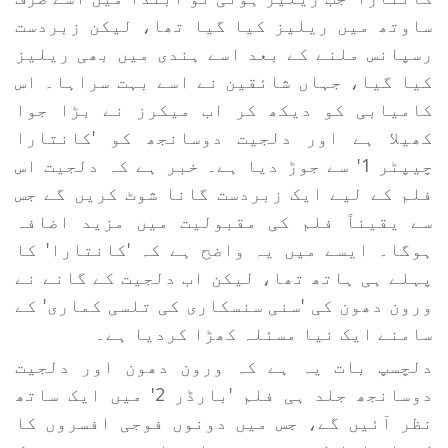
ساوتھ میں ریلیز کیا گیا تھا، لیکن زبردست
رسپانس ملنے کے بعد اسے ہندی میں بھی ریلیز
کیا گیا، جہاں شائقین نے اسے بہت سراہا۔ اس
کامیابی کو دیکھ کر اب میکرز نے بڑا جوا
کھیلا ہے اور دلجیت دوسانجھ کو 'کانتارا
چیپٹر 1' سے جوڑ دیا ہے۔ خبر ہے کہ دلجیت اس
فلم کے لیے ایک زبردست گانا شوٹ کریں گے جس
سے یقیناً فلم کی مقبولیت میں مزید اضافہ
ہوگا۔ ایسے میں یہ واضح ہے کہ 'کانتارا' کا
پہلے ہی ہاتھ تھا، لیکن اب دلجیت کے گانے نے
ورون دھون کی 'سنی سنسکاری کی تلسی کماری' کے
سامنے ایک نیا مسئلہ کھڑا کردیا ہے۔
دلچسپ بات یہ ہے کہ ورون دھون اور دلجیت
دوسانجھ جلد ہی فلم 'بارڈر 2' میں ایک ساتھ
نظر آئیں گے، جس میں دونوں فوجی افسروں کا