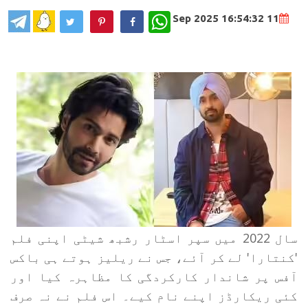
WhatsApp
11 Sep 2025 16:54:32
سال 2022 میں سپر اسٹار رشبھ شیٹی اپنی فلم
'کنتارا' لے کر آئے، جس نے ریلیز ہوتے ہی باکس
آفس پر شاندار کارکردگی کا مظاہرہ کیا اور
کئی ریکارڈز اپنے نام کیے۔ اس فلم نے نہ صرف