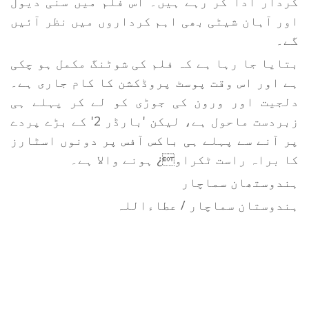
کردار ادا کر رہے ہیں۔ اس فلم میں سنی دیول
اور آہان شیٹی بھی اہم کرداروں میں نظر آئیں
گے۔
بتایا جا رہا ہے کہ فلم کی شوٹنگ مکمل ہو چکی
ہے اور اس وقت پوسٹ پروڈکشن کا کام جاری ہے۔
دلجیت اور ورون کی جوڑی کو لے کر پہلے ہی
زبردست ماحول ہے، لیکن 'بارڈر 2' کے بڑے پردے
پر آنے سے پہلے ہی باکس آفس پر دونوں اسٹارز
کا براہ راست ٹکراو¿ ہونے والا ہے۔
ہندوستھان سماچار
ہندوستان سماچار / عطاءاللہ