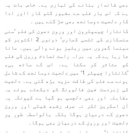
بھی شاندار بنانے کی تیاری ہے۔ خاص بات یہ
ہے کہ اس بار فلم سے مشہور گلو کار ااور ادا
کار دلجیت دوسانجھ بھی جڑ گئے ہیں ۔
کانتارا چیمپٹرون اور ورون دھون کی فلم 'سنی
سنسکاری کی تلسی کماری' دونوں 2 اکتوبر کو
سینما گھروں میں ریلیز ہونے والی ہیں۔ مانا
جا رہا ہے کہ یہ براہ راست تصادم ورون کی فلم
کو متاثر کر سکتا ہے۔ اس کے ساتھ ہی،
'کانتارا چیپٹر 1' میں دلجیت دوسانجھ کے شامل
ہونے سے فلم کی طاقت مزید بڑھ گئی ہے۔ دلجیت
کی زبردست فین فالوونگ کو دیکھتے ہوئے یہ
مقابلہ اور بھی دلچسپ ہو گیا ہے کیونکہ یہ
آن اسکرین ٹکر نہ صرف رشبھ شیٹی اور ورون
دھون کے درمیان ہوگا بلکہ بالواسطہ طور پر
دلجیت اور ورون کے درمیان بھی ہوگا۔
کانتارا' جب ریلیز ہوئی تو ابتدا میں اسے صرف