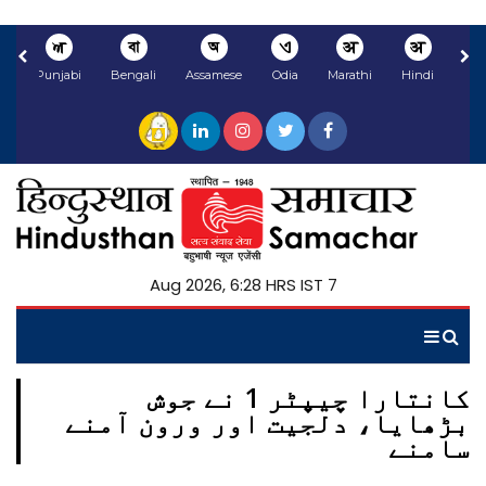
ਅ
বা
অ
ଏ
अ
अ
li
Punjabi
Bengali
Assamese
Odia
Marathi
Hindi
7 Aug 2026, 6:28 HRS IST
کانتارا چیپٹر 1 نے جوش
بڑھایا، دلجیت اور ورون آمنے
سامنے