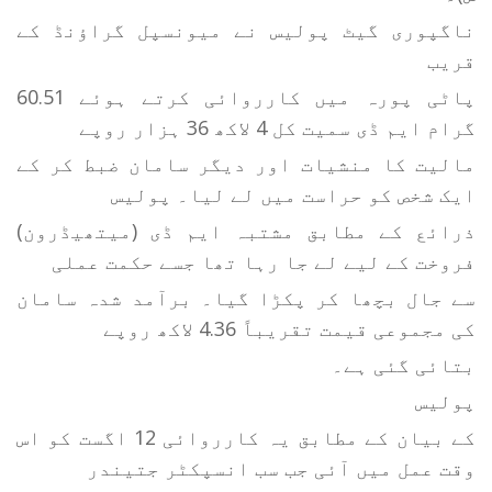
ناگپوری گیٹ پولیس نے میونسپل گراؤنڈ کے
قریب
پاٹی پورہ میں کارروائی کرتے ہوئے 60.51
گرام ایم ڈی سمیت کل 4 لاکھ 36 ہزار روپے
مالیت کا منشیات اور دیگر سامان ضبط کر کے
ایک شخص کو حراست میں لے لیا۔ پولیس
ذرائع کے مطابق مشتبہ ایم ڈی (میتھیڈرون)
فروخت کے لیے لے جا رہا تھا جسے حکمت عملی
سے جال بچھا کر پکڑا گیا۔ برآمد شدہ سامان
کی مجموعی قیمت تقریباً 4.36 لاکھ روپے
بتائی گئی ہے۔
پولیس
کے بیان کے مطابق یہ کارروائی 12 اگست کو اس
وقت عمل میں آئی جب سب انسپکٹر جتیندر