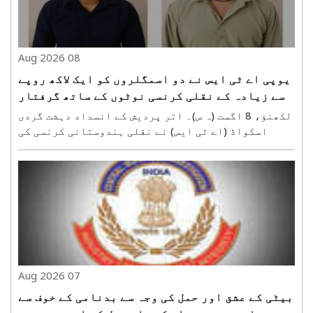
08 Aug 2026
یوپی اے ٹی ایس نے دو اسمگلروں کو ایک لاکھ روپے
سے زیادہ کے نقلی کرنسی نوٹوں کے ساتھ گرفتار
کیا
لکھنؤ، 8 اگست (ہ س)۔ اتر پردیش کے انسداد دہشت گردی
اسکواڈ (اے ٹی ایس) نے نقلی ہندوستانی کرنسی کی
اسمگلنگ کرنےو الے دو اسمگلروں کو گرفتار کیا ہے۔
ان سے پانچ -پانچ سو روپے کے 201 نقلی نوٹ برآمد
ہوئے جن کی مالیت ایک لاکھ پانچ سو روپے ہے۔ اے ٹی
ایس ..
07 Aug 2026
بیٹی کے عشق اور حمل کی وجہ سے بدنامی کے خوف سے