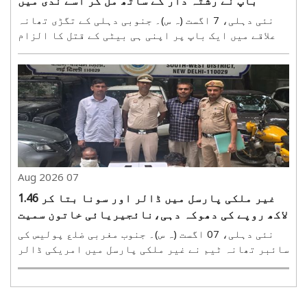
باپ نے رشتہ دار کے ساتھ مل کر اسے ندی میں
ڈبوکر مار ڈالا
نئی دہلی، 7 اگست (ہ س)۔ جنوبی دہلی کے تگڑی تھانہ
علاقے میں ایک باپ پر اپنی ہی بیٹی کے قتل کا الزام
عائد ہوا ہے۔ پولیس کی تحقیقات میں انکشاف ہوا ہے
کہ شادی سے قبل بیٹی کے حمل کا انکشاف ہونے پر باپ
کو سماجی بدنامی کا خدشہ تھا۔ اس لیے وہ ایک رشتہ
دار..
07 Aug 2026
غیر ملکی پارسل میں ڈالر اور سونا بتا کر 1.46
لاکھ روپے کی دھوکہ دہی،نائجیریائی خاتون سمیت
چار گرفتار
نئی دہلی، 07 اگست (ہ س)۔ جنوب مغربی ضلع پولیس کی
سائبر تھانہ ٹیم نے غیر ملکی پارسل میں امریکی ڈالر
اور سونا ہونے کا بہانہ کرکے سائبر فراڈ میں ملوث
ایک بین ریاستی گینگ کا پردہ فاش کیا ہے۔ پولیس نے
گروہ کے چار ارکان کو گرفتار کر لیا ہے۔ ان میں ایک ..