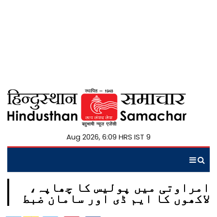
9 Aug 2026, 6:09 HRS IST
امراوتی میں پولیس کا چھاپہ،
لاکھوں کا ایم ڈی اور سامان ضبط