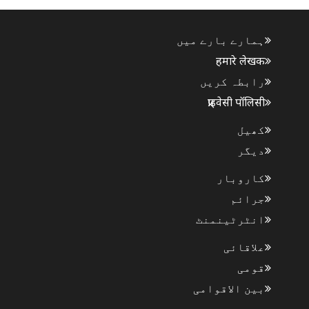
ہمارے بارے میں
हमारे लेखक
رابطہ کریں
प्राइवेसी पॉलिसी
کھیل
دیگر
کاروبار
جرائم
انٹرٹینمنٹ
علاقائی
قومی
بین الاقوامی