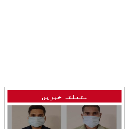
متعلقہ خبریں