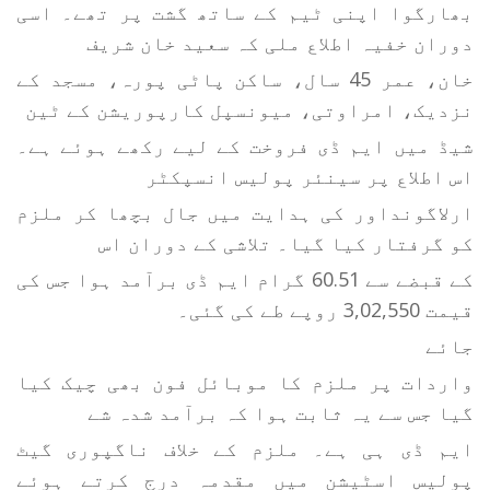
بھارگوا اپنی ٹیم کے ساتھ گشت پر تھے۔ اسی
دوران خفیہ اطلاع ملی کہ سعید خان شریف
خان، عمر 45 سال، ساکن پاٹی پورہ، مسجد کے
نزدیک، امراوتی، میونسپل کارپوریشن کے ٹین
شیڈ میں ایم ڈی فروخت کے لیے رکھے ہوئے ہے۔
اس اطلاع پر سینئر پولیس انسپکٹر
ارلاگونداور کی ہدایت میں جال بچھا کر ملزم
کو گرفتار کیا گیا۔ تلاشی کے دوران اس
کے قبضے سے 60.51 گرام ایم ڈی برآمد ہوا جس کی
قیمت 3,02,550 روپے طے کی گئی۔
جائے
واردات پر ملزم کا موبائل فون بھی چیک کیا
گیا جس سے یہ ثابت ہوا کہ برآمد شدہ شے
ایم ڈی ہی ہے۔ ملزم کے خلاف ناگپوری گیٹ
پولیس اسٹیشن میں مقدمہ درج کرتے ہوئے