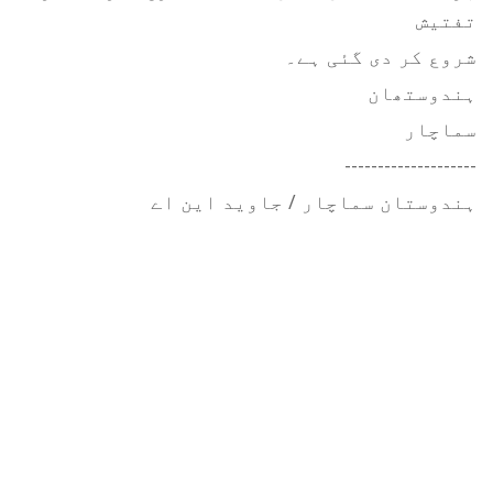
تفتیش
شروع کر دی گئی ہے۔
ہندوستھان
سماچار
--------------------
ہندوستان سماچار / جاوید این اے