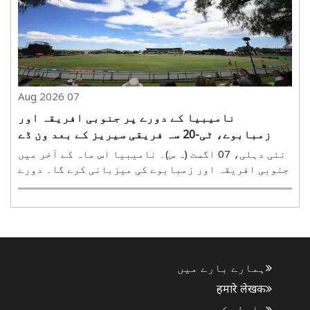
اعزا..
07 Aug 2026
نامیبیا کے دورے پر جنوبی افریقہ اور
زمبابوے، ٹی-20 سہ فریقی سیریز کے بعد ون ڈے
مقابلے
نئی دہلی، 07 اگست (ہ س)۔ نامیبیا اس ماہ کے آخر میں
جنوبی افریقہ اور زمبابوے کی میزبانی کرے گا۔ دورے
کے دوران پہلے تینوں ٹیموں کے درمیان ٹی-20 بین
الاقوامی سہ فریقی سیریز کھیلی جائے گی، جس کے بعد
جنوبی افریقہ اور نامیبیا کے درمیان تین میچوں کی ..
ہمارے بارے میں
हमारे लेखक
رابطہ کریں