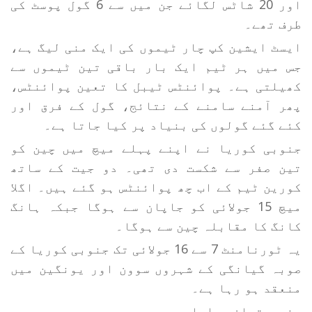
اور 20 شاٹس لگائے جن میں سے 6 گول پوسٹ کی
طرف تھے۔
ایسٹ ایشین کپ چار ٹیموں کی ایک منی لیگ ہے،
جس میں ہر ٹیم ایک بار باقی تین ٹیموں سے
کھیلتی ہے۔ پوائنٹس ٹیبل کا تعین پوائنٹس،
پھر آمنے سامنے کے نتائج، گول کے فرق اور
کئے گئے گولوں کی بنیاد پر کیا جاتا ہے۔
جنوبی کوریا نے اپنے پہلے میچ میں چین کو
تین صفر سے شکست دی تھی۔ دو جیت کے ساتھ
کورین ٹیم کے اب چھ پوائنٹس ہو گئے ہیں۔ اگلا
میچ 15 جولائی کو جاپان سے ہوگا جبکہ ہانگ
کانگ کا مقابلہ چین سے ہوگا۔
یہ ٹورنامنٹ 7 سے 16 جولائی تک جنوبی کوریا کے
صوبہ گیانگی کے شہروں سوون اور یونگین میں
منعقد ہو رہا ہے۔
ہندوستھان سماچار