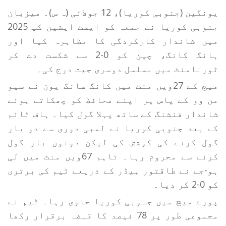
یونگین (جنوبی کوریا)، 12 جولائی (ہ س)۔ میزبان
جنوبی کوریا نے جمعہ کو ایسٹ ایشین کپ 2025
میں شاندار کارکردگی کا مظاہرہ کیا اور
ہانگ کانگ، چین کو 0-2 سے شکست دے کر
ٹورنامنٹ میں مسلسل دوسری جیت درج کی۔
میچ کے 27ویں منٹ میں کانگ سانگ یون نے سیو
من وو کے پاس پر اپنے محافظ کو چھکاتے ہوئے
شاندار فنشنگ کے ساتھ پہلا گول کیا۔ ہاف ٹائم
کے بعد جنوبی کوریا نے لمبی دوری سے دو بار
گول کرنے کی کوشش کی لیکن دونوں بار گول
کرنے سے محروم رہا۔ تاہم 67ویں منٹ میں لی
ہو-جے نے طاقتور ہیڈر کے ذریعے ٹیم کی برتری
کو 0-2 کر دیا۔
پورے میچ میں جنوبی کوریا حاوی رہا۔ ٹیم نے
مجموعی طور پر 78 فیصد کا قبضہ برقرار رکھا