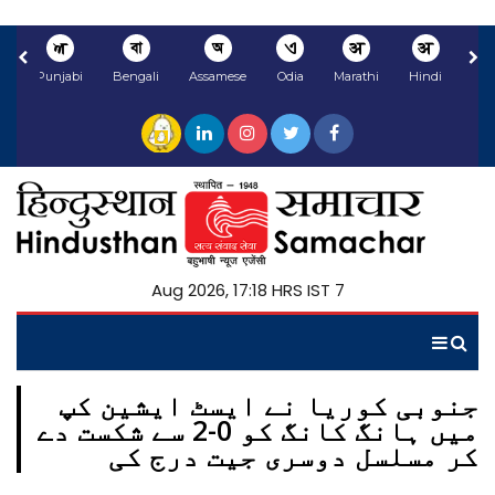
ਅ
বা
অ
ଏ
अ
अ
li
Punjabi
Bengali
Assamese
Odia
Marathi
Hindi
7 Aug 2026, 17:18 HRS IST
جنوبی کوریا نے ایسٹ ایشین کپ
میں ہانگ کانگ کو 0-2 سے شکست دے
کر مسلسل دوسری جیت درج کی