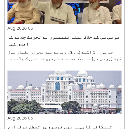
05 Aug 2026
یو سی سی کے خلاف مسلم تنظیموں نے تحریک چلانے کا
اعلان کیا
جے پور، 5 اگست (ہ س):۔ ریاست میں مجوزہ یکساں سول
کوڈ (یو سی سی) کے خلاف مسلم تنظیموں نے تحریک چلانے کا
اعلان کیا ہے۔ جماعتِ اسلامی ہند اور جمعیة علمائے ہند
نے بدھ کو مشترکہ بیان میں کہا کہ یو سی سی آئین،
پرسنل لا اور بنیادی حقوق سے متعلق نہایت ..
05 Aug 2026
تلنگانہ کابینہ میں توسیع پر تعطل برقرار،