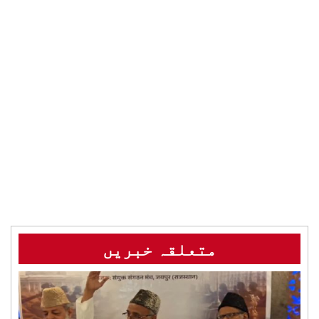
متعلقہ خبریں