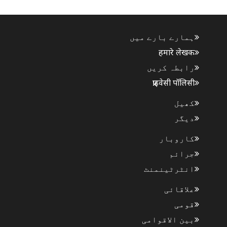
پلی،..
ہمارے بارے میں
हमारे लेखक
رابطہ کریں
प्राइवेसी पॉलिसी
کھیل
دیگر
کاروبار
جرائم
انٹرٹینمنٹ
علاقائی
قومی
بین الاقوامی