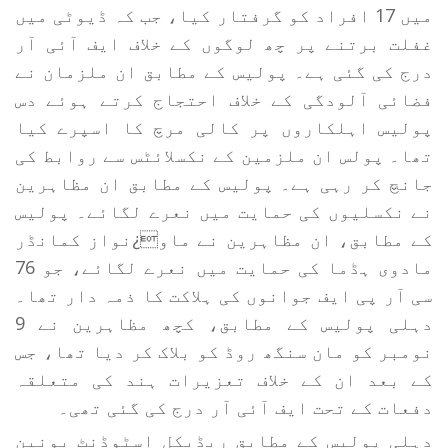
میں 17 افراد کو گرفتار کیا، جب کہ ڈیوٹی میں
غفلت برتنے پر چھ لوگوں کے خلاف ایف آئی آر
درج کی گئی ہے۔ پولیس کے مطابق ان ملزمان نے
فضائی آلودگی کے خلاف احتجاج کرتے ہوئے دس
پولیس اہلکاروں پر کالی مرچ کا اسپرے کیا
تھا۔ پولس ان ملزمین کے نکسلائٹس سے روابط کی
جانچ کر رہی ہے۔ پولیس کے مطابق ان مظاہرین
نے نکسلیوں کی حمایت میں نعرے لگائے۔ پولیس
کے مطابق، ان مظاہرین نے ماو¿نواز کمانڈر
مادوی ہڈما کی حمایت میں نعرے لگائے، جو 76
سی آر پی ایف جوانوں کی ہلاکت کا ذمہ دار تھا۔
دہلی پولیس کے مطابق، کچھ مظاہرین نے 9
نومبر کو مان سنگھ روڈ کو بلاک کر دیا تھا، جس
کے بعد ان کے خلاف تعزیرات ہند کی متعلقہ
دفعات کے تحت ایف آئی آر درج کی گئی تھی۔
دہلی پولیس کے مطابق ریڈیکل اسٹوڈنٹ یونین