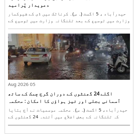
دعویدار پُرامید
حیدرآباد ، 5 اگست (ہ س)۔ کرناٹک میں ڈی کے شیوکمار
وزارت میں توسیع کے بعد تلنگانہ وزارت میں توسیع کے
امکانات ظاہرکئے جارہے ہیں۔ پردیش کانگریس کمیٹی
کی سطح پر اگرچہ اِس بارے میں وزارت کے دعویداروں کو
کوئی واضح یقین دہانی نہیں کرائی گئ ہے تاہم ..
05 Aug 2026
اگلے 24 گھنٹوں کے دوران گرج چمک کے ساتھ
آسمانی بجلی اور تیز ہواؤں کا امکان : محکمہ
موسمیات
حیدرآباد، 5 اگست (ہ س)۔ محکمہ موسمیات نے آج بتایا
کہ تلنگانہ کے بعض اضلاع میں آئندہ 24 گھنٹوں کے
دوران گرج چمک کے ساتھ آسمانی بجلی گرنے اور 30 سے
40 کلومیٹر فی گھنٹہ کی رفتارسے تیزہوائیں چلنے کا
امکان ہے۔ محکمہ موسمیات کے مطابق جے شنکر بھوپال