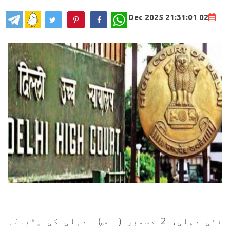
WhatsApp
02 Dec 2025 21:31:01
نئی دہلی، 2 دسمبر (ہ س)۔ دہلی کی پٹیالہ