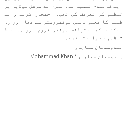
ایک کالعدم تنظیم ہے۔ ملزم نے سوشل میڈیا پر
تنظیم کی تعریف کی تھی۔ احتجاج کرنے والے
طلبہ کا تعلق دہلی یونیورسٹی سے تھا اور وہ
بھگت سنگھ اسٹوڈنٹ یونٹی فورم اور ہمبھنڈ
تنظیم سے وابستہ تھے۔
ہندوستھان سماچار
ہندوستان سماچار / Mohammad Khan