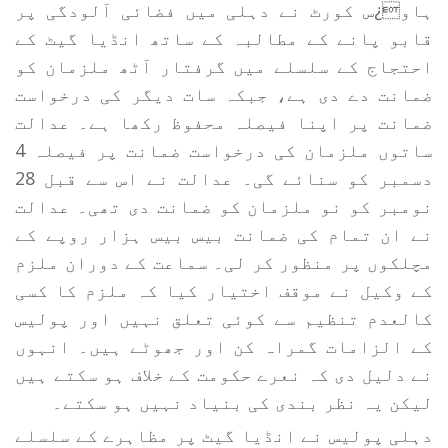
ہاو¿س کورٹ نے دہلی میں فضائی آلودگی پر
قابو پانے کے مطالبہ کے ساتھ انڈیا گیٹ کے
احتجاج کے سلسلے میں گرفتار آٹھ ملزمان کو
ضمانت دے دی ہے، جبکہ سات دیگر کی درخواست
ضمانت پر اپنا فیصلہ محفوظ رکھا ہے۔ عدالت
ساتوں ملزمان کی درخواست ضمانت پر فیصلہ 4
دسمبر کو سنائے گی۔ عدالت نے اس سے قبل 28
نومبر کو نو ملزمان کو ضمانت دی تھی۔ عدالت
نے ان تمام کی ضمانت بیس بیس ہزار روپے کے
مچلکوں پر منظور کر لی۔ سماعت کے دوران ملزم
کے وکیل نے موقف اختیار کیا کہ ملزم کا کسی
کالعدم تنظیم سے کوئی تعلق نہیں اور پولیس
کے الزامات گمراہ کن اور جھوٹے ہیں۔ انہوں
نے دلیل دی کہ نعرے حکومت کے خلاف ہو سکتے ہیں
لیکن یہ نظر بندی کی بنیاد نہیں ہو سکتے۔
دہلی پولیس نے انڈیا گیٹ پر مظاہرے کے سلسلے