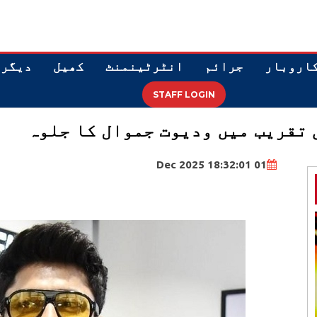
اروبار
جرائم
انٹرٹینمنٹ
کھیل
دیگر
STAFF LOGIN
 تقریب میں ودیوت جموال کا جلوہ
01 Dec 2025 18:32:01