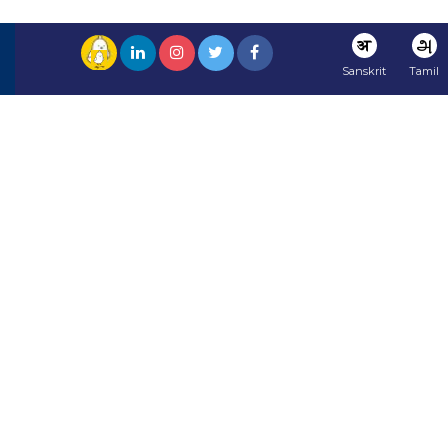
अ
அ
Sanskrit
Tamil