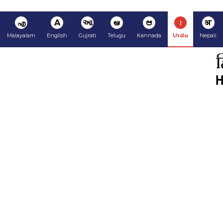
अ
ا
ಆ
ఆ
આ
A
എ
Malayalam
English
Gujrati
Telugu
Kannada
Urdu
Nepali