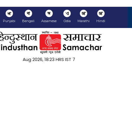
ਅ
বা
অ
ଏ
अ
अ
Punjabi
Bengali
Assamese
Odia
Marathi
Hindi
7 Aug 2026, 18:23 HRS IST