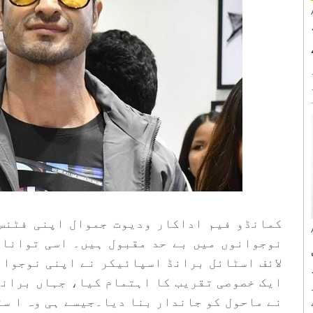
نڈیاز ٹاپ 1
ے
کمانڈو فیم اداکار ودیوت جموال اپنی فٹنس
نوجوانوں میں بے حد مقبول ہیں۔ اسی توانائ
لائف اسٹائل برانڈ اسپائیکر نے اپنی نوجوانو
ایک خصوصی تقریب کا اہتمام کیا، جہاں بران
نے ماحول کو جاندار بنا دیا۔جیسے ہی وہ ا سٹ