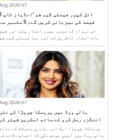
07 Aug 2026
انل کپور فیملی گیم شو 'ا
فیصد کی میزبانی کریں گے، 5 ستمبر س
شروع ہوگا
اس تہوار کے موسم میں، اسٹار پلس اور جیو
ہاٹ اسٹار ناظرین کے لیے نیا فیملی گیم شو
''انڈیاز ٹاپ 1 فیصد'' لا رہے ہیں۔ بین الاقوامی
سطح پر مقبول فارمیٹ ''دی 1 فیصد کلب'' پر مبنی
یہ شو 5 ستمبر کو ہندوستان میں پریمیئر
ہوگا۔ یہ فارمیٹ، جو ہالینڈ، جر..
07 Aug 2026
ہالی ووڈ میں پرینکا چوپڑا کی نئی
اننگز، رسل کرو کے ساتھ اسکرین شیئر کر
یں گی
پرینکا چوپڑا ایک اور بڑے پروجیکٹ کے ساتھ
ہالی ووڈ میں اپنی موجودگی کا احساس دلانے کے