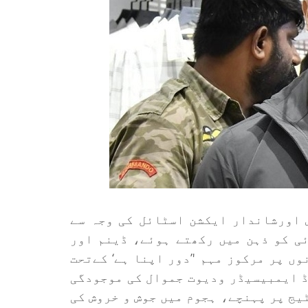
 اورشاندار ایکشن اسٹائل کی وجہ سے
ی کو ذہن میں رکھتے ہوئے، ڈینم اور
ں پر مرکوز مہم '’دور اپنا ہے‘ کےتحت
ڈ ایمبیسیڈر ودیوت جموال کی موجودگی
یج پر پہنچے، ہجوم میں جوش و خروش کی