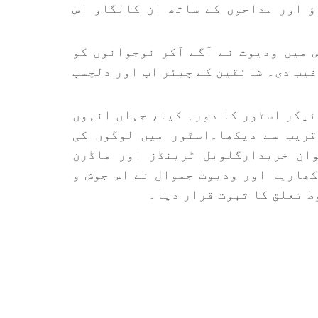
ٔ اور مداحوں کے ساتھ ان کالگاو اس
میں ودیوت نے آگے آکر نوجوانوں کو
غیب دی۔ شائقین کے چیئر اپ اور دلچسپ
ئیکر اسٹور کا دورہ کیا، جہاں انہوں
قریب سے دیکھا۔اسٹور میں لوگوں کی
ان خریدارگلوبل ٹرینڈز اور ماڈرن
کھاریا اور ودیوت جموال نے اس جوش و
ط تعلق کا ثبوت قرار دیا۔