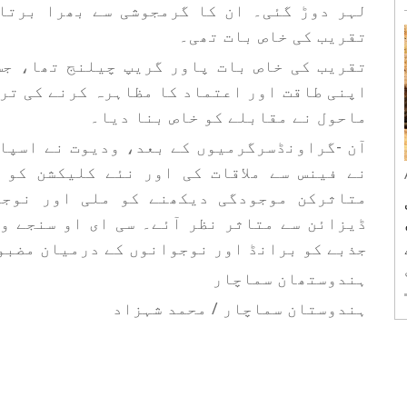
لہر دوڑ گئی۔ ان کا گرمجوشی سے بھرا برتاو
تقریب کی خاص بات تھی۔
تقریب کی خاص بات پاور گریپ چیلنج تھا، جس 
اپنی طاقت اور اعتماد کا مظاہرہ کرنے کی تر
ماحول نے مقابلے کو خاص بنا دیا۔
آن -گراونڈسرگرمیوں کے بعد، ودیوت نے اسپا
نے فینس سے ملاقات کی اور نئے کلیکشن کو 
متاثرکن موجودگی دیکھنے کو ملی اور نوجو
ڈیزائن سے متاثر نظر آئے۔ سی ای او سنجے و
جذبے کو برانڈ اور نوجوانوں کے درمیان مضبو
ہندوستھان سماچار
ہندوستان سماچار / محمد شہزاد
.