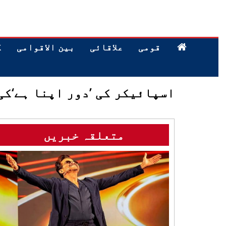
قومی
علاقائی
بین الاقوامی
ک
اسپائیکر کی ’دور اپنا ہے‘کی
متعلقہ خبریں