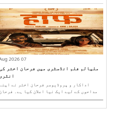
لیے تیار ہیں۔ آسکر ایوارڈ یافتہ اداکار
رسل کرو اور پرینکا پہلی بار آنے والی سائنس
فائی ایکشن تھرلر بلیو فلائی میں ایک ساتھ
نظر آئیں گے۔ اس فلم کی ہدایت کاری نیمر..
07 Aug 2026
ملیالم فلم انڈسٹری میں فرحان اختر کی
انٹری
اداکار و پروڈیوسر فرحان اختر نے اپنے
مداحوں کے لیے ایک نیا اعلان کیا ہے۔ فرحان
اور رتیش سدھوانی کی پروڈکشن کمپنی ایکسل
انٹرٹینمنٹ نے اب ملیالم ویمپائر تھرلر
فلم ''ہاف'' کے ساتھ کام شروع کر دیا ہے۔ سوشل
میڈیا کے ذریعے یہ خبر شیئر کرتے ہوئے فرحان
.