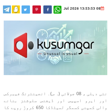
WhatsApp
08 Jul 2026 13:53:53
نئی دہلی ، 08 جولائی (ہ س)۔ انجینئرنگ فیبرکس
اور ایرو اسپیس اور ڈیفنس سلوشنز بنانے
والی کمپنی کسمگر لمیٹڈکا 650 کروڑ روپے کا