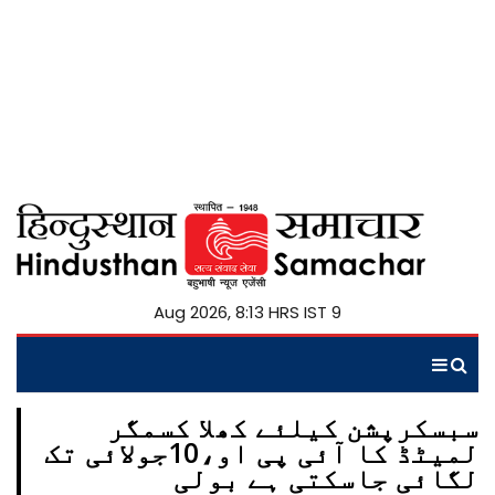
9 Aug 2026, 8:13 HRS IST
سبسکرپشن کیلئے کھلا کسمگر
لمیٹڈ کا آئی پی او،10جولائی تک
لگائی جاسکتی ہے بولی