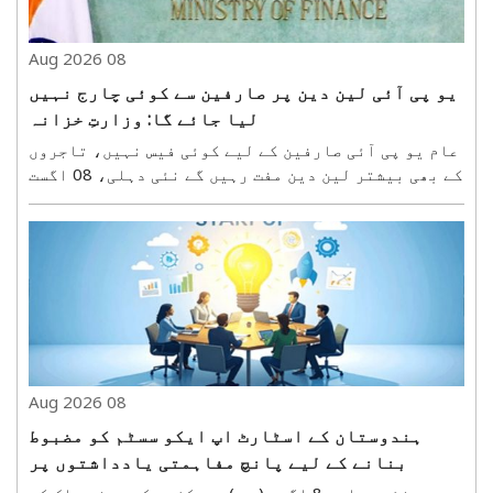
08 Aug 2026
یو پی آئی لین دین پر صارفین سے کوئی چارج نہیں
لیا جائے گا: وزارتِ خزانہ
عام یو پی آئی صارفین کے لیے کوئی فیس نہیں، تاجروں
کے بھی بیشتر لین دین مفت رہیں گے نئی دہلی، 08 اگست
(ہ س)۔ مرکزی حکومت نے ہفتہ کو یو پی آئی کے ذریعے
ادائیگی کرنے والے کروڑوں صارفین کے درمیان فیس سے
متعلق پائی جانے والی الجھن کو دور کرتے ہوئے ..
08 Aug 2026
ہندوستان کے اسٹارٹ اپ ایکو سسٹم کو مضبوط
بنانے کے لیے پانچ مفاہمتی یادداشتوں پر
دستخط
نئی دہلی، 8 اگست (ہ س)۔ مرکزی حکومت نے ملک کے