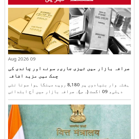
09 Aug 2026
صرافہ بازار میں تیزی جاری، سونے اور چاندی کی
چمک میں مزید اضافہ
ہفتہ وار بنیادوں پر 8,180 روپے مہنگا ہوا سونا نئی
دہلی، 09 اگست (ہ س)۔ صرافہ بازار میں آج ابتدائی
تجارت کے دوران تیزی کا رجحان ہے۔ قیمت میں اضافے
کی وجہ سے چنئی کے علاوہ ملک کے بیشتر صرافہ بازاروں
میں سونا 2,290 روپے فی 10 گرام سے لے کر 2,500 روپے..