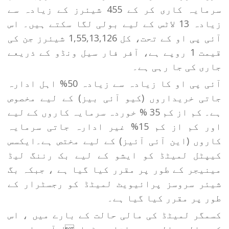
سرمایہ کاری کر کے 455 شیئرز کے زیادہ سے
زیادہ 13 لاٹس کے لیے بولی لگا سکتے ہیں۔ اس
آئی پی او کے تحت، کل 1,55,13,126 شیئرز جن کی
قیمت 1 روپے ہے، آفر فار سیل ونڈو کے ذریعے
جاری کی جا رہی ہے۔
آئی پی او کا زیادہ سے زیادہ 50% اہل ادارہ
جاتی خریداروں (کیو آئی بیز) کے لیے مخصوص
ہے۔ کم از کم 35 % خوردہ سرمایہ کاروں کے لیے
اور کم از کم 15% غیر ادارہ جاتی سرمایہ
کاروں (این آئی آئیز) کے لیے مختص ہے۔ایکسس
کیپٹل لمیٹڈ کو ایشو کے لیے بک رننگ لیڈ
مینیجر کے طور پر مقرر کیا گیا ہے ، جبکہ بگ
شیئر سروسز پرائیویٹ لمیٹڈ کو رجسٹرار کے
طور پر مقرر کیا گیا ہے۔
کسمگر لمیٹڈ کی مالی حالت کے بارے میں ، اس
کی مالی حالت میں اتار چڑھاو¿ آ رہا ہے،