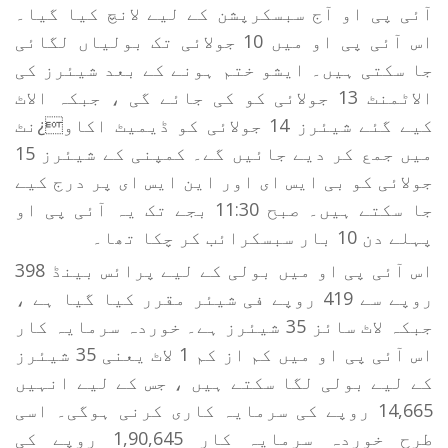
آئی پی او آج سبسکرپشن کے لیے لانچ کیا گیا۔
اس آئی پی او میں 10 جولائی تک بولیاں لگائی
جا سکتی ہیں۔ ایشو ختم ہونے کے بعد شیئرز کی
الاٹمنٹ 13 جولائی کو کی جائے گی ، جبکہ الاٹ
کیے گئے شیئرز 14 جولائی کو ڈیمیٹ اکاو¿نٹ
میں جمع کر دیے جائیں گے۔ کمپنی کے شیئرز 15
جولائی کو بی ایس ای اور این ایس ای پر درج کیے
جا سکتے ہیں۔ صبح 11:30 بجے تک یہ آئی پی او
پہلے دن 10 بار سبسکرائب کر چکا تھا۔
اس آئی پی او میں بولی کے لیے پرائس بینڈ 398
روپے سے 419 روپے فی شیئر مقرر کیا گیا ہے ،
جبکہ لاٹ سائز 35 شیئرز ہے۔ خوردہ سرمایہ کار
اس آئی پی او میں کم از کم 1 لاٹ یعنی 35 شیئرز
کے لیے بولی لگا سکتے ہیں ، جس کے لیے انہیں
14,665 روپے کی سرمایہ کاری کرنی ہوگی۔ اسی
طرح خوردہ سرمایہ کار 1,90,645 روپے کی