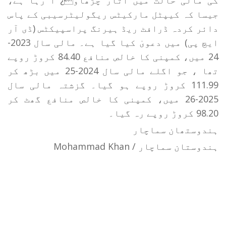
جیسا کہ کیپٹل مارکیٹس ریگولیٹرسیبی کے پاس
دائر کردہ ڈرافٹ ریڈ ہیرنگ پراسپیکٹس (ڈی آر
ایچ پی) میں دعویٰ کیا گیا ہے۔ مالی سال 2023-
24 میں، کمپنی کا خالص منافع 84.40 کروڑ روپے
تھا ، جو اگلے مالی سال 2024-25 میں بڑھ کر
111.99 کروڑ روپے ہو گیا۔ گزشتہ مالی سال
2025-26 میں، کمپنی کا خالص منافع گھٹ کر
98.20 کروڑ روپے رہ گیا۔
ہندوستھان سماچار
ہندوستان سماچار / Mohammad Khan