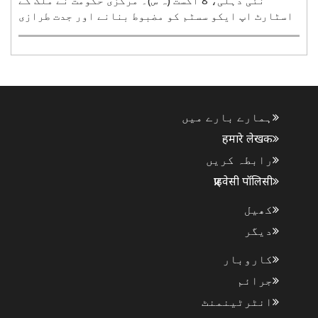
اسٹارٹ اپ ایکو سسٹم کو مضبوط بنانے اور جدت طرازی
کو فروغ دینے کے لیے اہم صنعتی تنظیموں اور ایکو
سسٹم کے شراکت داروں کے ساتھ کئی اسٹریٹجک معاہدے
کیے ہیں۔ ان کا مقصد اسٹارٹ اپس کو مالی، تکنیکی،
سرمایہ ..
ہمارے بارے میں
हमारे लेखक
رابطہ کریں
प्राइवेसी पॉलिसी
کھیل
دیگر
کاروبار
جرائم
انٹرٹینمنٹ