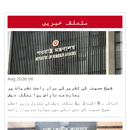
متعلقہ خبریں
06 Aug 2026
شیخ حسینہ کی تقریر کی براہِ راست نشریات پر
بھارت سے ناراض ہوا بنگلہ دیش
ڈھاکہ ، 6 اگست (ہ س): بنگلہ دیش کی معزول وزیرِ اعظم
شیخ حسینہ کو نئی دہلی میں میڈیا سے براہِ راست
گفتگو کی اجازت دینے پر بنگلہ دیش کی وزارتِ خارجہ
نے بھارت کے سے ناراضی کا اظہار کیا ہے۔ وزارت کا
کہنا ہے کہ اس اقدام سے بنگلہ دیش کے عوام کے جذبات ..