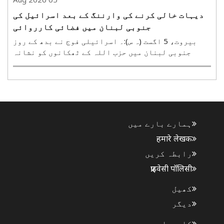
دیہات خالی کرنے کی وارننگ کے بعد اسرائیل کی
جنوبی لبنان میں فضائی کارروائی
بیروت، 5 اگست (ہ س):۔ اسرائیلی فوج نے بدھ کے روز
جنوبی لبنان میں حزب اللہ کے ٹھکانوں کو نشانہ
بناتے ہوئے فضائی کارروائی کی۔ اسرائیلی فوج کا
کہنا ہے کہ یہ کارروائی حزب اللہ کی جانب سے
سکیورٹی انتظامات کی مبینہ خلاف ورزی کے جواب میں کی
گئی۔ فضائی..
ہمارے بارے میں
हमारे लेखक
رابطہ کریں
प्राइवेसी पॉलिसी
کھیل
دیگر
کاروبار