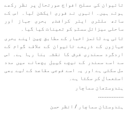
تائیوان کی مسلح افواج صورتحال پر نظر رکھے
ہوئے ہیں۔ انہوں نے فوری ایکشن لیا۔ اس کے
ساتھ ملٹری ایئر کرافٹ، بحری جہاز اور
ساحلی میزائل سسٹم کو تعینات کیا گیا۔
تائی پے ٹائمز اخبار کے مطابق چین اپنے بحری
جہازوں کے ذریعے تائیوان کے علاقے گوام کے
اردگرد سمندری فرش کا نقشہ بنا رہا ہے۔ اس
سے اسے سمندر کے نیچے کیبل بچھانے میں مدد
مل سکتی ہے اور یہ اسے فوجی مقاصد کے لیے بھی
استعمال کر سکتا ہے۔
ہندوستھان سماچار
---------------
ہندوستان سماچار / انظر حسن