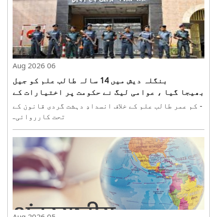
06 Aug 2026
بنگلہ دیش میں 14 سالہ طالب علم کو جیل
بھیجا گیا ، عوامی لیگ نے حکومت پر اختیارات کے
ناجائز استعمال کا الزام لگایا
- کم عمر طالب علم کے خلاف انسدادِ دہشت گردی قانون کے
تحت کارروائی..
05 Aug 2026