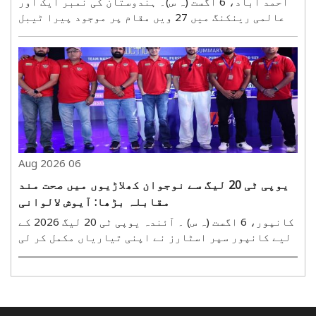
احمد آباد، 6 اگست (ہ س)۔ ہندوستان کی نمبر ایک اور
عالمی رینکنگ میں 27 ویں مقام پر موجود پیرا ٹیبل
ٹینس کھلاڑی نورجہاں نورعلی زمانی اب فن لینڈ میں
منعقد ہونے والے آئی ٹی ٹی ایف ورلڈ پیرا فیوچر
لاہتی 2026 میں اپنا چیلنج پیش کریں گی ۔ یہٹورنامنٹ
28 ..
06 Aug 2026
یوپی ٹی 20 لیگ سے نوجوان کھلاڑیوں میں صحت مند
مقابلہ بڑھا: آیوش لالوانی
کانپور، 6 اگست (ہ س) ۔ آئندہ یوپی ٹی 20 لیگ 2026 کے
لیے کانپور سپر اسٹارز نے اپنی تیاریاں مکمل کر لی
ہیں۔ ٹیم 15 اگست کو لکھنو¿ کے بھارت رتن شری اٹل
بہاری واجپئی ایکانا کرکٹ اسٹیڈیم میں نوئیڈا
کنگز کے خلاف اپنی مہم کا آغاز کرے گی۔ ٹورنامنٹ کا ..