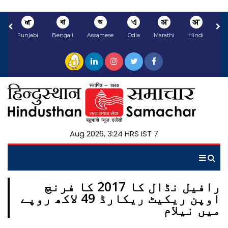
ਅ
বা
অ
ଏ
अ
अ
li
Punjabi
Bengali
Assamese
Odia
Marathi
Hindi
7 Aug 2026, 3:24 HRS IST
رافیل نڈال کا 2017 کا فرنچ
اوپن ریکیٹ ریکارڈ 49 لاکھ روپے
میں نیلام