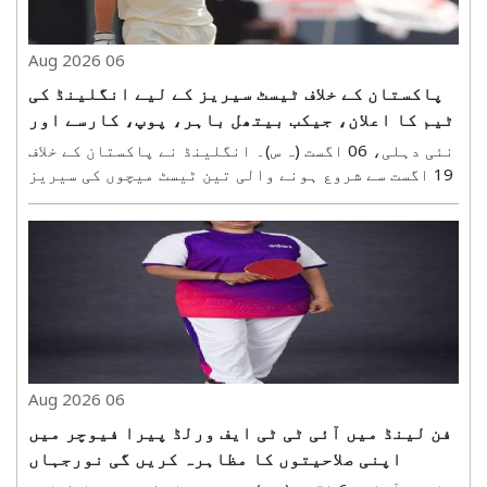
06 Aug 2026
پاکستان کے خلاف ٹیسٹ سیریز کے لیے انگلینڈ کی
ٹیم کا اعلان، جیکب بیتھل باہر، پوپ، کارسے اور
لارنس کی واپسی
نئی دہلی، 06 اگست (ہ س)۔ انگلینڈ نے پاکستان کے خلاف
19 اگست سے شروع ہونے والی تین ٹیسٹ میچوں کی سیریز
کے پہلے دو مقابلوں کے لیے 16 رکنی اسکواڈ کا اعلان
کر دیا ہے۔ گھٹنے کی انجری کے باعث جیکب بیتھل پوری
سیریز سے باہر ہو گئے ہیں، جبکہ اولی پوپ، ..
06 Aug 2026
فن لینڈ میں آئی ٹی ٹی ایف ورلڈ پیرا فیوچر میں
اپنی صلاحیتوں کا مظاہرہ کریں گی نورجہاں
زمانی