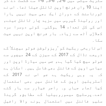
سٹریٹ سیٹس میں 6-2، 6-3، 6-1 سے شکست دے کر
اپنا 10 واں فرنچ اوپن ٹائٹل جیتا تھا۔ اس نے
ٹورنامنٹ کے دوران ایک بھی سیٹ نہیں ہارا
اور رولینڈ گیروس میں مزید چار ٹائٹل جیتے،
اس کی کل تعداد 14 ہوگئی۔ کوئی دوسرا مرد
کھلاڑی آٹھ سے زیادہ بار فرنچ اوپن نہیں جیت
سکا۔
اس تاریخی ریکیٹ کو ’ریزولوشن فوٹو میچنگ‘ کے
ذریعے نڈال کے 2017 کے سیزن کے 24 میچوں سے
فوٹو میچ کیا گیا ہے، جس میں میڈرڈ اوپن اور
میامی اوپن کے فائنل بھی شامل ہیں۔ امکان ہے
کہ یہ وہی ریکیٹ ہے جو اس نے 2017 کے
آسٹریلین اوپن کے فائنل میں بھی استعمال
کیا تھا، جہاں وہ راجر فیڈرر سے ہار گئے
تھے۔پرسٹیج میموروبیلیا کے مطابق، گرینڈ
سلیم فائنل میں استعمال ہونے والا رافیل