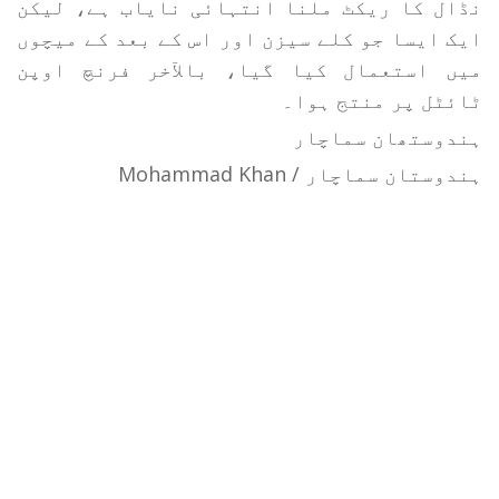
نڈال کا ریکٹ ملنا انتہائی نایاب ہے، لیکن
ایک ایسا جو کلے سیزن اور اس کے بعد کے میچوں
میں استعمال کیا گیا، بالآخر فرنچ اوپن
ٹائٹل پر منتج ہوا۔
ہندوستھان سماچار
ہندوستان سماچار / Mohammad Khan