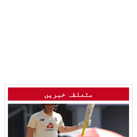
متعلقہ خبریں