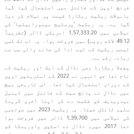
فرنچ اوپن کے فائنل میں استعمال کیا گیا
بابولاٹ ریکیٹ ریکارڈ قیمت پر نیلام کر دیا
گیا ہے۔ یہ ریکیٹ ’پرسٹیج میمورابیلیا‘ کی
نیلامی میں 1,57,333.20 امریکی ڈالر (تقریباً
49.12 لاکھ روپے) میں فروخت ہوا۔ یہ اب تک کسی
ٹینس ریکیٹ کے لیے ادا کی جانے والی سب سے
زیادہ رقم ہے۔
پچھلا ریکارڈ بھی نڈال کے ایک اور ریکیٹ کے
نام تھا جو انہوں نے 2022 کے آسٹریلین اوپن
کے دوران استعمال کیا تھا۔ اس تاریخی میچ
میں نڈال نے پانچ سیٹ کے فائنل میں ڈینیل
میدویدیف کو شکست دے کر اپنا آخری گرینڈ
سلیم ٹائٹل جیتا۔ یہ ریکیٹ 2023 میں سوتھبی
کی نیلامی میں 1,39,700 ڈالر میں فروخت ہوا
تھا۔2017 میں، نڈال نے اسٹین واورینکا کو