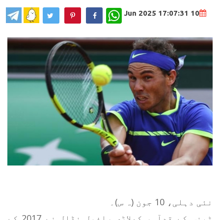
WhatsApp
10 Jun 2025 17:07:31
نئی دہلی، 10 جون (ہ س)۔
ٹینس کے قدآور کھلاڑی رافیل نڈال نے 2017 کے