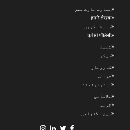
ہمارے بارے میں
हमारे लेखक
رابطہ کریں
प्राइवेसी पॉलिसी
کھیل
دیگر
کاروبار
جرائم
انٹرٹینمنٹ
علاقائی
قومی
بین الاقوامی