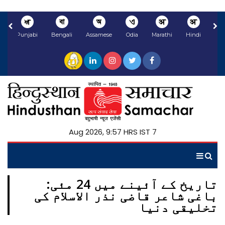
ਅ
বা
অ
ଏ
अ
अ
li
Punjabi
Bengali
Assamese
Odia
Marathi
Hindi
7 Aug 2026, 9:57 HRS IST
تاریخ کے آئینے میں 24 مئی:
باغی شاعر قاضی نذر الاسلام کی
تخلیقی دنیا