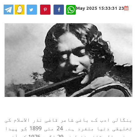
WhatsApp
23 May 2025 15:33:31
بنگالی ادب کے باغی شاعر قاضی نذر الاسلام کی
تخلیقی دنیا منفرد ہے۔ 24 مئی 1899 کو پیدا
ہونے والے قاضی نذرل نے 29 اگست 1976 کو آخری