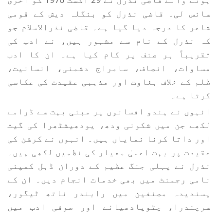
سانس لی۔ قاضی نذرل کو بنگلہ دیش کے قومی
شاعر کا درجہ دیا گیا ہے۔ قاضی نذرالاسلام جو
کہ نذرل کے نام سے مشہور ہیں، نے ادب کی
تقریباً ہر صنف پر کام کیا ہے۔ ان کا ادب
مساوات، انصاف، سامراج دشمنی، انسانیت،
ظلم کے خلاف بغاوت اور مذہبی عقیدت کی عکاسی
کرتا ہے۔
انہوں نے ہندو افسانوں پر مبنی بہت سے ڈرامے
لکھے جن میں شکونی ودھ، یودھیشٹھرا کی گیت
اور داتا کرنا نمایاں ہیں۔ انہوں نے کرشن کی
عقیدت پر بہت اعلیٰ معیار کی نظمیں لکھی ہیں۔
نذرل نے پہلی جنگ عظیم کے دوران ڈبل کمپنی
نامی رجمنٹ میں بھی خدمات انجام دیں۔ ان کے
پسندیدہ مصنفین میں رابندر ناتھ ٹیگور،
سرچندرا، چٹوپادھیائے اور صوفی ادب میں