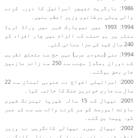
1986: مارگریٹ تھیچر اسرائیل کا دورہ کرنے
والی پہلی برطانوی وزیر اعظم بنیں۔
1994: 1993 میں نیویارک شہر میں ورلڈ ٹریڈ
سنٹر پر بم حملے کے الزام میں چار افراد کو
240 سال قید کی سزا سنائی گئی۔
1994: منیٰ (سعودی عرب) میں حج سے متعلق تقریب
کے دوران بھگدڑ مچنے سے 250 سے زائد عازمین
جاں بحق ہوگئے۔
2000: اسرائیلی افواج نے جنوبی لبنان سے 22
سال سے جاری خونریز جنگ کا خاتمہ کیا۔
2001: نیپال کے 15 سالہ شیرپا تینزنگ شیری
ماؤنٹ ایورسٹ کو سر کرنے والے سب سے کم عمر
کوہ پیما بن گئے۔
2002: نیپال میں، نیپالی کانگریس نے وزیر
اعظم شیر بہادر دیوبا کو نیپالی کانگریس