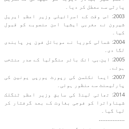
پارٹی سے معطل کر دیا۔
2003: اس وقت کے اسرائیلی وزیر اعظم ایریل
شیرون نے مغربی ایشیا امن منصوبے کو قبول
کیا۔
2004: شمالی کوریا نے موبائل فون پر پابندی
لگا دی۔
2005: این.بی. انک بائر منگولیا کے صدر منتخب
ہوئے۔
2007: ایما نکلسن کی رپورٹ یورپی یونین کی
پارلیمنٹ سے منظور ہوئی۔
2014: تھائی لینڈ کی سابق وزیر اعظم ٹنگلک
شیناواترا کو فوجی بغاوت کے بعد گرفتار کر
لیا گیا۔
---------------