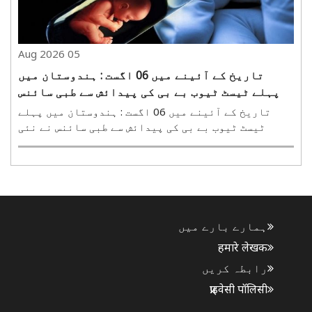
05 Aug 2026
تاریخ کے آئینے میں 06 اگست : ہندوستان میں
پہلے ٹیسٹ ٹیوب بے بی کی پیدائش سے طبی سائنس
نے نئی تاریخ رقم کی
تاریخ کے آئینے میں 06 اگست : ہندوستان میں پہلے
ٹیسٹ ٹیوب بے بی کی پیدائش سے طبی سائنس نے نئی
تاریخ رقم کی ہندوستانی طبی سائنس کی تاریخ میں 06
اگست 1986 ایک تاریخی دن کے طور پر درج ہے۔ اسی دن
ممبئی کے جسلوک اسپتال میں ہندوستان کے پہلی ٹیسٹ
ٹیوب ..
ہمارے بارے میں
हमारे लेखक
رابطہ کریں
प्राइवेसी पॉलिसी