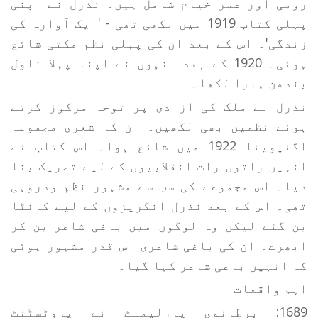
رومی اور عمر خیام شامل ہیں۔ نذرل نے اپنی
پہلی کتاب 1919 میں لکھی تھی - 'ایک آوارہ کی
زندگی'۔ اس کے بعد ان کی پہلی نظم مکتی شائع
ہوئی۔ 1920 کے بعد انہوں نے اپنا پہلا ناول
بندھن ہارا لکھا۔
نذرل نے ملک کی آزادی پر توجہ مرکوز کرتے
ہوئے نظمیں بھی لکھیں۔ ان کا شعری مجموعہ
اگنیوینا 1922 میں شائع ہوا۔ اس کتاب نے
انہیں راتوں رات انقلابیوں کے لیے تحریک بنا
دیا۔ اس مجموعے کی سب سے مشہور نظم ودروہی
تھی۔ اس کے بعد نذرل انگریزوں کے لیے کانٹا
بن گئے لیکن وہ لوگوں میں باغی شاعر بن کر
ابھرے۔ ان کی باغی شاعری اس قدر مشہور ہوئی
کہ انہیں باغی شاعر کہا گیا۔
اہم واقعات
1689: برطانوی پارلیمنٹ نے پروٹسٹنٹ