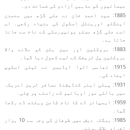
عیسائیوں کو مذہبی آزادی کی ضمانت دی۔
1885: سید احمد خان نے علی گڑھ میں محمدن
اینگلو اورینٹل اسکول کی بنیاد رکھی۔ اب
اسے علی گڑھ مسلم یونیورسٹی کے نام سے جانا
جاتا ہے۔
1883: بروکلین اور مین ہٹن کو ملانے والا
بروکلین پل ٹریفک کے لیے کھول دیا گیا۔
1915: تھامس الوا ایڈیسن نے ٹیلی اسکوپ
ایجاد کی۔
1931: پہلی ایئر کنڈیشنڈ مسافر ٹرین امریکہ
میں بالٹی مور اوہائیو کے راستے پر چلی۔
1959: ایمپائر ڈے کا نام کامن ویلتھ ڈے رکھا
گیا۔
1985: بنگلہ دیش میں طوفان کی وجہ سے 10 ہزار
افراد ہلاک ہوئے۔