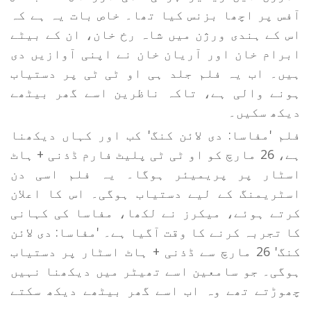
آفس پر اچھا بزنس کیا تھا۔ خاص بات یہ ہے کہ
اس کے ہندی ورژن میں شاہ رخ خان، ان کے بیٹے
ابرام خان اور آریان خان نے اپنی آوازیں دی
ہیں۔ اب یہ فلم جلد ہی او ٹی ٹی پر دستیاب
ہونے والی ہے، تاکہ ناظرین اسے گھر بیٹھے
دیکھ سکیں۔
فلم 'مفاسا: دی لائن کنگ' کب اور کہاں دیکھنا
ہے، 26 مارچ کو او ٹی ٹی پلیٹ فارم ڈذنی + ہاٹ
اسٹار پر پریمیئر ہوگا۔ یہ فلم اسی دن
اسٹریمنگ کے لیے دستیاب ہوگی۔ اس کا اعلان
کرتے ہوئے، میکرز نے لکھا، مفاسا کی کہانی
کا تجربہ کرنے کا وقت آگیا ہے۔ 'مفاسا: دی لائن
کنگ' 26 مارچ سے ڈذنی + ہاٹ اسٹار پر دستیاب
ہوگی۔ جو سامعین اسے تھیٹر میں دیکھنا نہیں
چھوڑتے تھے وہ اب اسے گھر بیٹھے دیکھ سکتے
ہیں۔