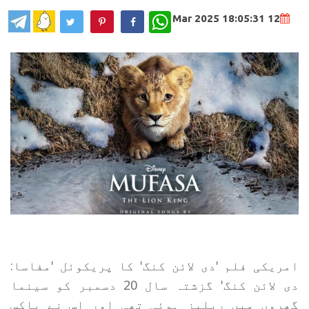
WhatsApp
12 Mar 2025 18:05:31
امریکی فلم 'دی لائن کنگ' کا پریکوئل 'مفاسا:
دی لائن کنگ' گزشتہ سال 20 دسمبر کو سینما
گھروں میں ریلیز ہوئی تھی اور اس نے باکس