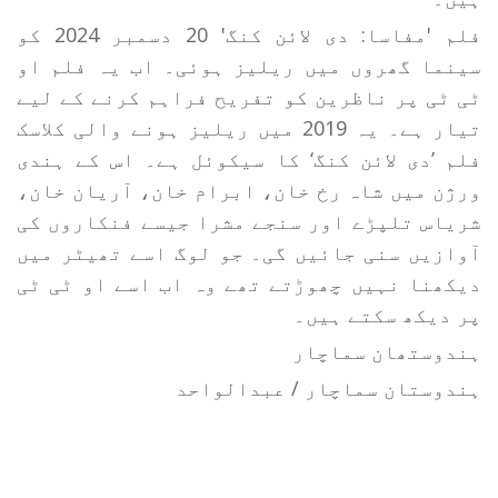
فلم 'مفاسا: دی لائن کنگ' 20 دسمبر 2024 کو
سینما گھروں میں ریلیز ہوئی۔ اب یہ فلم او
ٹی ٹی پر ناظرین کو تفریح ​​فراہم کرنے کے لیے
تیار ہے۔ یہ 2019 میں ریلیز ہونے والی کلاسک
فلم ’دی لائن کنگ‘ کا سیکوئل ہے۔ اس کے ہندی
ورژن میں شاہ رخ خان، ابرام خان، آریان خان،
شریاس تلپڑے اور سنجے مشرا جیسے فنکاروں کی
آوازیں سنی جائیں گی۔ جو لوگ اسے تھیٹر میں
دیکھنا نہیں چھوڑتے تھے وہ اب اسے او ٹی ٹی
پر دیکھ سکتے ہیں۔
ہندوستھان سماچار
ہندوستان سماچار / عبدالواحد