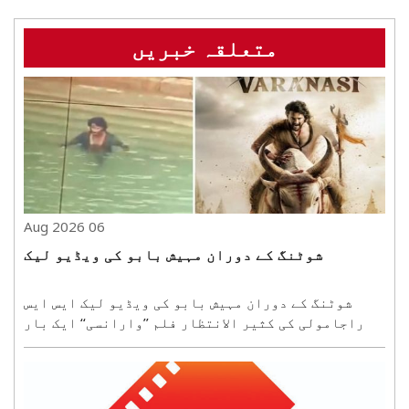
متعلقہ خبریں
06 Aug 2026
شوٹنگ کے دوران مہیش بابو کی ویڈیو لیک
شوٹنگ کے دوران مہیش بابو کی ویڈیو لیک ایس ایس
راجامولی کی کثیر الانتظار فلم ’’وارانسی‘‘ ایک بار
پھر شوٹنگ سے متعلق لیک ہونے والی ویڈیو کے باعث
خبروں میں ہے۔ حیدرآباد میں جاری فلم کی شوٹنگ کے
دوران مہیش بابو کی ایک مبینہ ویڈیو سوشل میڈیا پر
وائرل..