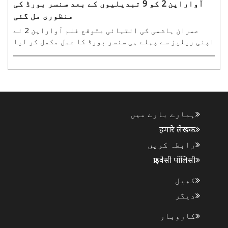
آواراپن 2 کو 9 تبدیلیوں کے بعد سنسر بورڈ کی
منظوری مل گئی
عمران ہاشمی کی انتہائی متوقع فلم آواراپن 2 نے
اپنی ریلیز سے پہلے ہی سنسر بورڈ کا عمل مکمل کر لیا
ہے۔ وشیش بھٹ کی پروڈیوس کردہ اور نتن ککڑ کی ہدایت
کاری میں بننے والی اس ایکشن تھرلر کو سنٹرل بورڈ
آف فلم سرٹیفیکیشن (سی بی ایف سی) نے یو اے 16 +
سرٹیفک..
ہمارے بارے میں
हमारे लेखक
رابطہ کریں
प्राइवेसी पॉलिसी
کھیل
دیگر
کاروبار