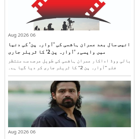
06 Aug 2026
انیس سال بعد عمران ہاشمی کی 'آوارہ پن' کی دنیا
میں واپسی، 'آوارہ پن 2' کا ٹریلر جاری
بالی ووڈ اداکار عمران ہاشمی کی طویل عرصے سے منتظر
فلم ''آوارہ پن 2'' کا ٹریلر جاری کر دیا گیا ہے۔
تقریباً 19 سال بعد عمران ہاشمی ایک مرتبہ پھر اپنے
مقبول کردار شیوم پنڈت کے روپ میں بڑے پردے پر واپس
آ رہے ہیں۔ وشیش فلمز کے بینر تلے بننے والی اس ..
06 Aug 2026