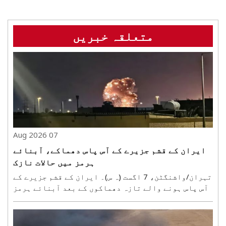
متعلقہ خبریں
07 Aug 2026
ایران کے قشم جزیرے کے آس پاس دھماکے، آبنائے
ہرمز میں حالات نازک
تہران/واشنگٹن، 7 اگست (ہ س)۔ ایران کے قشم جزیرے کے
آس پاس ہونے والے تازہ دھماکوں کے بعد آبنائے ہرمز
میں حالات ایک بار پھر نازک ہوگئے ہیں۔ یہ دھماکے
ایک طرح سے تہران کے لیے انتباہ قرار دیے جا رہے
ہیں۔ ایران اس وقت دشمن ممالک کے بحری جہازوں کی