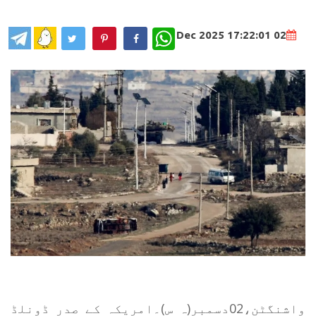
WhatsApp
02 Dec 2025 17:22:01
واشنگٹن،02دسمبر(ہ س)۔امریکہ کے صدر ڈونلڈ