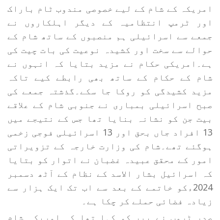
امریکہ کے شام کے لیے خصوصی مندوب ٹام باراک
اور ٹرمپ انتظامیہ کے دیگر اہلکاروں نے
جمعے سے اسرائیلی ہم منصبوں کے ساتھ شام کے
حوالے سے سخت اور کشیدہ نوعیت کی بات چیت کی
ہے۔امریکی حکام نے مزید بتایا کہ انہوں نے
شام کے حکام کے ساتھ بھی رابطے کیے تاکہ
مزید کشیدگی کو روکا جا سکے۔گذشتہ جمعے کی
صبح اسرائیلی بمباری نے جنوبی شام کے علاقے
بیت جن کو نشانہ بنایا تھا جس کے نتیجے میں
13 افراد جاں بحق اور 13 اسرائیلی فوجی زخمی
ہوگئے تھے۔شام کی وزارت خارجہ کے تزویراتی
امور کے محقق عبیدہ غضبان نے اتوار کو بتایا
کہ اسرائیل بشار الاسد کے نظام کے آٹھ دسمبر
2024ءکو خاتمے کے بعد سے اب تک ایک ہزار سے
زیادہ فضائی حملے کر چکا ہے۔
صدر ٹرمپ نے پیر کو کہا تھا کہ امریکہ شام