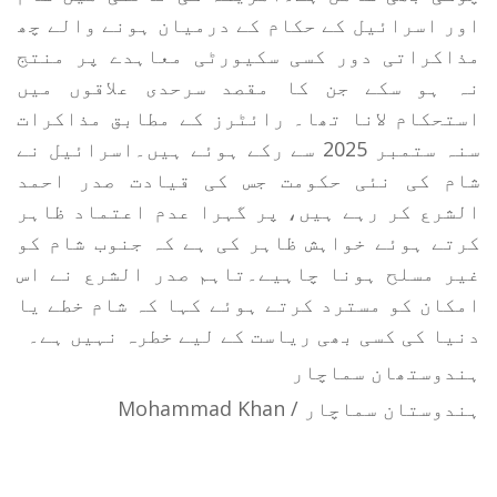
اور اسرائیل کے حکام کے درمیان ہونے والے چھ
مذاکراتی دور کسی سکیورٹی معاہدے پر منتج
نہ ہو سکے جن کا مقصد سرحدی علاقوں میں
استحکام لانا تھا۔ رائٹرز کے مطابق مذاکرات
سنہ ستمبر 2025 سے رکے ہوئے ہیں۔اسرائیل نے
شام کی نئی حکومت جس کی قیادت صدر احمد
الشرع کر رہے ہیں، پر گہرا عدم اعتماد ظاہر
کرتے ہوئے خواہش ظاہر کی ہے کہ جنوب شام کو
غیر مسلح ہونا چاہیے۔تاہم صدر الشرع نے اس
امکان کو مسترد کرتے ہوئے کہا کہ شام خطے یا
دنیا کی کسی بھی ریاست کے لیے خطرہ نہیں ہے۔
ہندوستھان سماچار
ہندوستان سماچار / Mohammad Khan