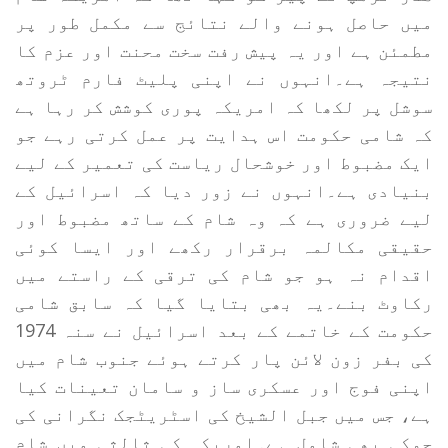
میں حاصل ہونے والے نتائج سے مکمل طور پر
مطمئن ہے اور یہ پیش رفت سخت محنت اور عزم کا
نتیجہ ہے۔انہوں نے اپنی پلیٹ فارم ٹروتھ
سوشل پر لکھا کہ امریکہ پوری کوشش کر رہا ہے
کہ شامی حکومت اس ہدایت پر عمل کرتی رہے جو
ایک مضبوط اور خوشحال ریاست کی تعمیر کے لیے
بنیادی ہے۔انہوں نے زور دیا کہ اسرائیل کے
لیے ضروری ہے کہ وہ شام کے ساتھ مضبوط اور
حقیقی مکالمہ برقرار رکھے اور ایسا کوئی
اقدام نہ ہو جو شام کی ترقی کے راستے میں
رکاوٹ بنے۔یہ بھی بتایا گیا کہ سابق شامی
حکومت کے خاتمے کے بعد اسرائیل نے سنہ 1974
کی بفر زون لائن پار کرتے ہوئے جنوب شام میں
اپنی فوج اور عسکری ساز و سامان تعینات کیا
ہے، جس میں جبل الشیخ کی اسٹریٹجک نگرانی کی
چوکی بھی شامل ہے۔امریکہ کی ثالثی میں شام