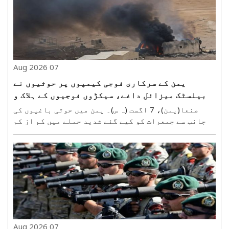
آمدو..
07 Aug 2026
یمن کے سرکاری فوجی کیمپوں پر حوثیوں نے
بیلسٹک میزائل داغے، سیکڑوں فوجیوں کے ہلاک و
زخمی ہونے کا دعویٰ
صنعا(یمن)، 7 اگست (ہ س)۔ یمن میں حوثی باغیوں کی
جانب سے جمعرات کو کیے گئے شدید حملے میں کم از کم
30 سے 45 فوجی ہلاک ہوگئے۔ حوثی باغیوں نے ماریب اور
حضرموت صوبوں میں سرکاری فوجی ٹھکانوں پر بیلسٹک
میزائل اور ڈرونز سے حملے کیے۔ ان حملوں میں زخمی
ہونے..
07 Aug 2026