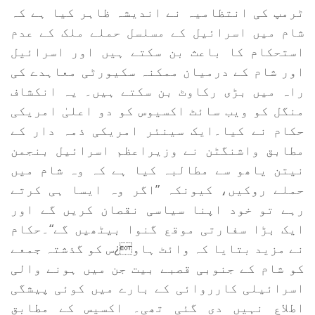
ٹرمپ کی انتظامیہ نے اندیشہ ظاہر کیا ہے کہ
شام میں اسرائیل کے مسلسل حملے ملک کے عدم
استحکام کا باعث بن سکتے ہیں اور اسرائیل
اور شام کے درمیان ممکنہ سکیورٹی معاہدے کی
راہ میں بڑی رکاوٹ بن سکتے ہیں۔ یہ انکشاف
منگل کو ویب سائٹ اکسیوس کو دو اعلیٰ امریکی
حکام نے کیا۔ایک سینئر امریکی ذمہ دار کے
مطابق واشنگٹن نے وزیراعظم اسرائیل بنجمن
نیتن یاھو سے مطالبہ کیا ہے کہ وہ شام میں
حملے روکیں، کیونکہ ”اگر وہ ایسا ہی کرتے
رہے تو خود اپنا سیاسی نقصان کریں گے اور
ایک بڑا سفارتی موقع گنوا بیٹھیں گے“۔حکام
نے مزید بتایا کہ وائٹ ہاو¿س کو گذشتہ جمعے
کو شام کے جنوبی قصبے بیت جن میں ہونے والی
اسرائیلی کارروائی کے بارے میں کوئی پیشگی
اطلاع نہیں دی گئی تھی۔ اکسیس کے مطابق