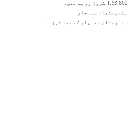
1,63,802 کروڑ روپے تھی۔
ہندوستھان سماچار
ہندوستان سماچار / محمد شہزاد