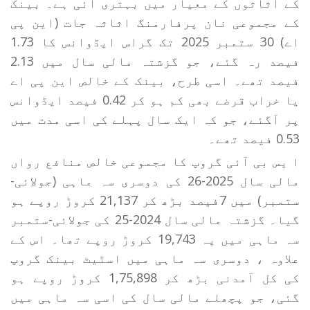
کے اثاثوں کے معیار میں بہتری آئی ہے۔ بینک
کے مجموعی نان پرفارمنگ اثاثہ جات (این پی
اے) 30 ستمبر 2025 تک گراس ایڈوانس کا 1.73
فیصد رہ گئے، جو گزشتہ مالی سال میں 2.13
فیصد تھے۔ اسی طرح، بینک کے خالص این پی اے
یا خراب قرضے بھی کم ہو کر 0.42 فیصد ایڈوانس
پر آگئے، جو کہ ایک سال پہلے کی اسی مدت میں
0.53 فیصد تھے۔
ا یس بی آئی گروپ کا مجموعی خالص منافع رواں
مالی سال 2025-26 کی دوسری سہ ماہی (جولائی-
ستمبر) میں 7فیصد بڑھ کر 21,137 کروڑ روپے ہو
گیا۔ گزشتہ مالی سال 2024-25 کی جولائی-ستمبر
سہ ماہی میں یہ 19,743 کروڑ روپے تھا۔ اس کے
علاوہ ، دوسری سہ ماہی میں اسٹیٹ بینک گروپ
کی کل آمدنی بڑھ کر 1,75,898 کروڑ روپے ہو
گئی، جو پچھلے مالی سال کی اسی سہ ماہی میں