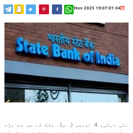
WhatsApp
04 Nov 2025 19:07:01
نئی دہلی، 4 نومبر (ہ س)۔ ملک کے سب سے بڑے
عوامی شعبے کے قرض دہندہ اسٹیٹ بینک آف