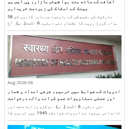
اضافے کے ساتھ بند ہوا شیئربازار، پی ایس یو
بینک کے اسٹاک کی زبردست خریداری
مارکیٹ کی مضبوطی کے باوجود سرمایہ کاروں کو 58
ہزار کروڑ روپے کا نقصان نئی دہلی، 6 اگست(ہ س)۔ آج
گھریلو اسٹاک مارکیٹ دن بھر اتار چڑھاو کا سامنا
کرنے کے بعد مضبوطی سے بند ہونے میں کامیاب رہی۔ آج
کی تجارت بھی اضافہ کے ساتھ شروع ہوئی۔ بازار کھلنے
..
06 Aug 2026
ادویات کے ضوابط میں ترمیم، فرضی اعداد و شمار
اور جعلی دستاویزات جمع کرانے والے درخواست
گزاروں کے خلاف کارروائی ہوگی
نئی دہلی، 6 اگست (ہ س)۔ مرکزی وزارت صحت اور
خاندانی بہبود نے ادویات ضوابط، 1945 میں ترمیم کا
نوٹیفکیشن جاری کر دیا ہے۔ نئے ضوابط کے تحت فرضی
اعداد و شمار یا جعلی دستاویزات جمع کرانے والے