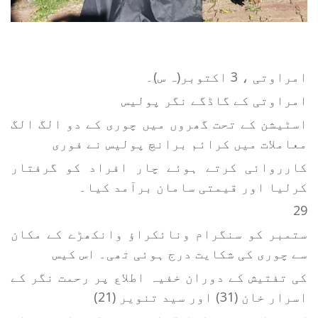
امراوتی ، 3 اکتوبر(ہ س)۔
امراوتی کے گاڈگے نگر پولیس
اسٹیشن کے تحت گھروں میں چوری کے دو الگ الگ
معاملات میں کرائم برانچ پولیس نے فوری
کارروائی کرتے ہوئے چار افراد کو گرفتار
کرلیا اور قیمتی سامان برآمد کیا۔
29
ستمبر کو سنگرام ونائکراؤ وانکھڑے کے مکان
سے چوری کی شکایت درج ہوئی تھی۔ اس کیس
کی تفتیش کے دوران خفیہ اطلاع پر رحمت نگر کے
اسرار خان (31) اور سید تنویر (21)