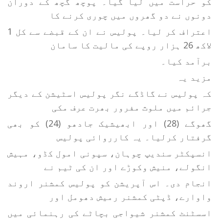
کو حراست میں لیا گیا۔ پوچھ گچھ کے دوران
دونوں نے دو گھروں میں چوری کرنے کا
اعتراف کر لیا۔ پولیس نے ان کے قبضے سے کل 1
لاکھ 26 ہزار روپے کی مالیت کا سامان
برآمد کیا۔
مزید یہ
کہ پولیس نے گاڈگے نگر پولیس اسٹیشن کے دیگر
جرائم میں ملوث مفرور بھرت عرف مکی
گھوگے (28) اور ابھیشیک جادھو (24) کو بھی
گرفتار کرلیا۔ یہ کارروائی پولیس
انسپکٹر سندیپ چوہان، سپونی امول کڈو، مہیش
انگولے، منیش وکوڑے اور ان کی ٹیم نے
انجام دی۔ اس آپریشن کو پولیس کمشنر اروند
واوارے، ڈپٹی کمشنر رمیش دھومل اور
اسسٹنٹ کمشنر شیواجی بچاٹے کی رہنمائی میں