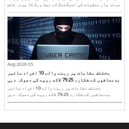
سرحد پار منشیات کی اسمگلنگ کے نیٹ ورک کا پردہ فاش
کرکے دواسمگلر کو گرفتار کیاہے۔پولیس نے ملزمان
کو گرفتار کر کے ان کے قبضے سے دس کلو ہیروئن برآمد
کی ہے۔ اس کارروائی سے سرحدی علاقے میں کام کرنے
والے ..
05 Aug 2026
مختلف مقامات پر رہنے والے 10 افراد سائبر
بدمعاشوں کے شکار، 79.25 لاکھ روپے کی دھوکہ دہی
مختلف مقامات پر رہنے والے 10 افراد سائبر
بدمعاشوں کے شکار، 79.25 لاکھ روپے کی دھوکہ دہی
نوئیڈا، 05 اگست (ہ س)۔ اترپردیش کے نوئیڈا میں
مختلف مقامات پر رہنے والے 10 افراد سائبر
بدمعاشوں کے شکار ہو گئے۔ سائبر بدمعاشوں ں نے ان
سے 79.25 لاکھ روپے کی ..