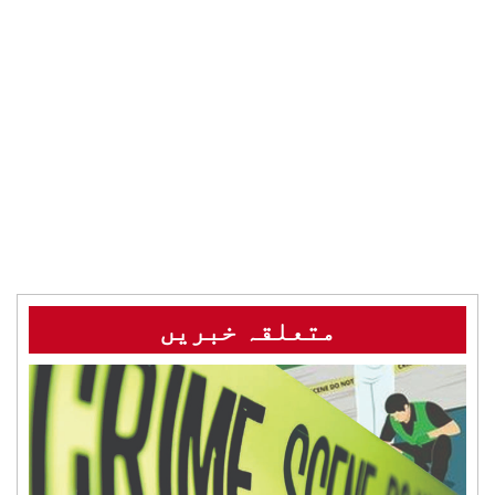
متعلقہ خبریں