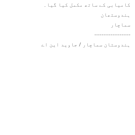
کامیابی کے ساتھ مکمل کیا گیا۔
ہندوستھان
سماچار
--------------------
ہندوستان سماچار / جاوید این اے