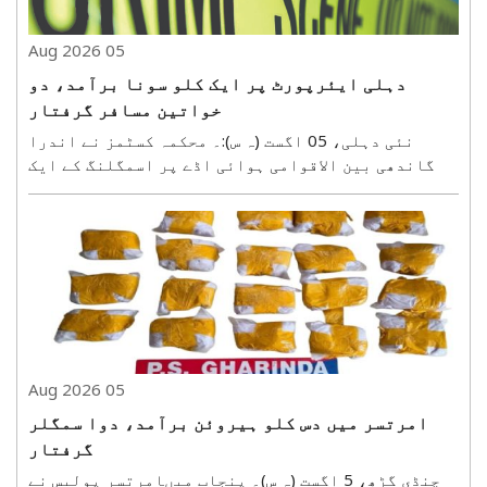
05 Aug 2026
دہلی ایئرپورٹ پر ایک کلو سونا برآمد، دو
خواتین مسافر گرفتار
نئی دہلی، 05 اگست (ہ س):۔ محکمہ کسٹمز نے اندرا
گاندھی بین الاقوامی ہوائی اڈے پر اسمگلنگ کے ایک
معاملے کا پردہ فاش کرتے ہوئے دو خواتین مسافروں کو
گرفتار کیا ہے۔ ان کے قبضے سے تقریباً ایک کلو گرام
سونا برآمد کیا گیا۔ محکمہ نے بدھ کے روز جاری
بیان..
05 Aug 2026
امرتسر میں دس کلو ہیروئن برآمد، دوا سمگلر
گرفتار
چنڈی گڑھ، 5 اگست (ہ س)۔ پنجاب میںامرتسر پولیس نے