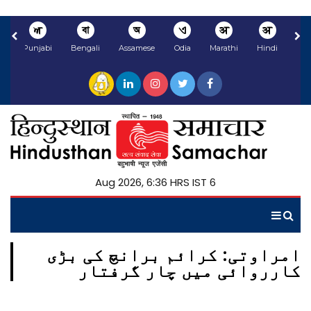
ਅ
বা
অ
ଏ
अ
अ
li
Punjabi
Bengali
Assamese
Odia
Marathi
Hindi
6 Aug 2026, 6:36 HRS IST
امراوتی: کرائم برانچ کی بڑی
کارروائی میں چار گرفتار