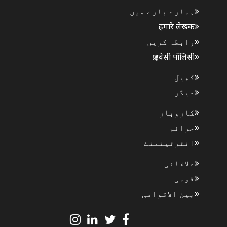
ہمارے بارے میں
हमारे लेखक
رابطہ کریں
प्राइवेसी पॉलिसी
کھیل
دیگر
کاروبار
جرائم
انٹرٹینمنٹ
علاقائی
قومی
بین الاقوامی