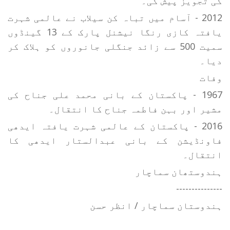
کی تجویز پیش کی۔
2012 - آسام میں تباہ کن سیلاب نے عالمی شہرت
یافتہ کازی رنگا نیشنل پارک کے 13 گینڈوں
سمیت 500 سے زائد جنگلی جانوروں کو ہلاک کر
دیا۔
وفات
1967 - پاکستان کے بانی محمد علی جناح کی
مشیر اور بہن فاطمہ جناح کا انتقال۔
2016 - پاکستان کے عالمی شہرت یافتہ ایدھی
فاونڈیشن کے بانی عبدالستار ایدھی کا
انتقال۔
ہندوستھان سماچار
---------------
ہندوستان سماچار / انظر حسن