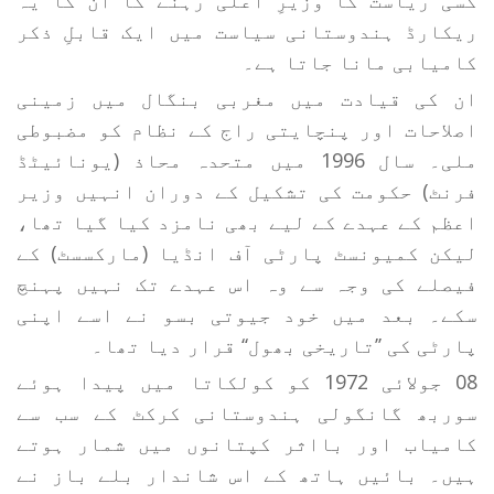
کسی ریاست کا وزیرِ اعلیٰ رہنے کا ان کا یہ
ریکارڈ ہندوستانی سیاست میں ایک قابلِ ذکر
کامیابی مانا جاتا ہے۔
ان کی قیادت میں مغربی بنگال میں زمینی
اصلاحات اور پنچایتی راج کے نظام کو مضبوطی
ملی۔ سال 1996 میں متحدہ محاذ (یونائیٹڈ
فرنٹ) حکومت کی تشکیل کے دوران انہیں وزیر
اعظم کے عہدے کے لیے بھی نامزد کیا گیا تھا،
لیکن کمیونسٹ پارٹی آف انڈیا (مارکسسٹ) کے
فیصلے کی وجہ سے وہ اس عہدے تک نہیں پہنچ
سکے۔ بعد میں خود جیوتی بسو نے اسے اپنی
پارٹی کی ’’تاریخی بھول‘‘ قرار دیا تھا۔
08 جولائی 1972 کو کولکاتا میں پیدا ہوئے
سوربھ گانگولی ہندوستانی کرکٹ کے سب سے
کامیاب اور بااثر کپتانوں میں شمار ہوتے
ہیں۔ بائیں ہاتھ کے اس شاندار بلے باز نے