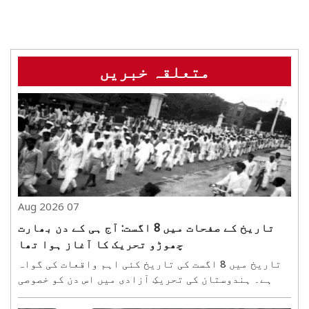
متعلقہ خبریں
07 Aug 2026
تاریخ کے صفحات میں 8 اگست: آج ہی کے دن بھارت
چھوڑو تحریک کا آغاز ہوا تھا
تاریخ میں 8 اگست کی تاریخ کئی اہم واقعات کی گواہ
ہے۔ ہندوستان کی تحریکِ آزادی میں اس دن کو خصوصی
اہمیت حاصل ہے، کیونکہ 8 اگست 1942 کو مہاتما