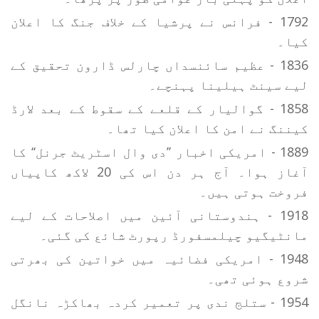
1792 - فرانس نے پرشیا کے خلاف جنگ کا اعلان
کیا۔
1836 - عظیم سائنسداں چارلس ڈارون تحقیق کے
لیے سینٹ ہیلینا پہنچے۔
1858 - گوالیار کے قلعے کے سقوط کے بعد لارڈ
کیننگ نے امن کا اعلان کیا تھا۔
1889 - امریکی اخبار ’’دی وال اسٹریٹ جرنل‘‘ کا
آغاز ہوا۔ آج ہر دن اس کی 20 لاکھ کاپیاں
فروخت ہوتی ہیں۔
1918 - ہندوستانی آئین میں اصلاحات کے لیے
مانٹیگیو چیلمسفورڈ رپورٹ شائع کی گئی۔
1948 - امریکی فضائیہ میں خواتین کی بھرتی
شروع ہوئی تھی۔
1954 - ستلج ندی پر تعمیر کردہ بھاکڑہ نانگل