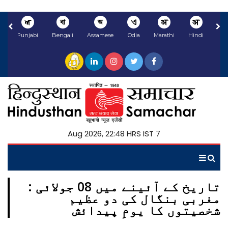
ਅ
বা
অ
ଏ
अ
अ
li
Punjabi
Bengali
Assamese
Odia
Marathi
Hindi
7 Aug 2026, 22:48 HRS IST
تاریخ کے آئینے میں 08 جولائی :
مغربی بنگال کی دو عظیم
شخصیتوں کا یومِ پیدائش