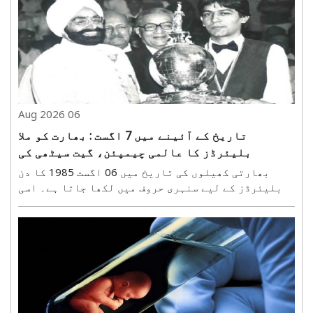
گاندھی نے برطانوی حکومت کے خلاف ’بھارت چھوڑو
تحریک‘ کا اعلان کیا تھا۔ 8 اگست 1942 کو ممبئی (اس
وقت بمبئی)..
06 Aug 2026
تاریخ کے آئینے میں 7 اگست : بھارت کو ملا
بلیئرڈز کا عالمی چیمپئن، گیت سیٹھی کی
تاریخی جیت
بھارتی کھیلوں کی تاریخ میں 06 اگست 1985 کا دن
بلیئرڈز کے لیے سنہری حروف میں لکھا جاتا ہے۔ اسی
روز بھارت کے بلیئرڈز کے عظیم کھلاڑی گیت شری رام
سیٹھی نے ورلڈ ایمیچر بلیئرڈز چیمپئن شپ کا اعزاز
جیت کر ملک کو بین الاقوامی سطح پر نئی شناخت دلائی۔
فائنل ..