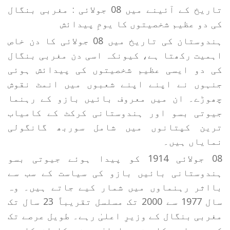
تاریخ کے آئینے میں 08 جولائی : مغربی بنگال
کی دو عظیم شخصیتوں کا یومِ پیدائش
ہندوستان کی تاریخ میں 08 جولائی کا دن خاص
اہمیت رکھتا ہے، کیونکہ اسی دن مغربی بنگال
کی دو ایسی عظیم شخصیتوں کی پیدائش ہوئی
جنہوں نے اپنے اپنے شعبوں میں انمٹ نقوش
چھوڑے۔ ان میں معروف بائیں بازو کے رہنما
جیوتی بسو اور ہندوستانی کرکٹ کے کامیاب
ترین کپتانوں میں شامل سوربھ گانگولی
نمایاں ہیں۔
08 جولائی 1914 کو پیدا ہوئے جیوتی بسو
ہندوستانی بائیں بازو کی سیاست کے سب سے
بااثر رہنماوں میں شمار کیے جاتے ہیں۔ وہ
سال 1977 سے 2000 تک مسلسل تقریباً 23 سال تک
مغربی بنگال کے وزیرِ اعلیٰ رہے۔ طویل عرصے تک