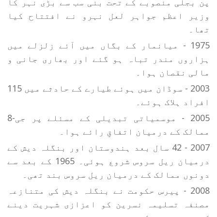
پن بجلی منصوبے کے تحت بنی سب سے بڑی نہر کا
وزیر اعظم جواہر لعل نہرو نے افتتاح کیا
تھا۔
1975 - میانمار کے بگاں میں آئے زلزلے میں
ہزاروں مندر تباہ ہو گئے اور بھاری جانی و
مالی نقصان ہوا۔
2003 - سوڈان میں ہوئے طیارے کے حادثے میں 115
افراد ہلاک ہوئے۔
2005 - موسمیاتی تبدیلی کے مسئلے پر جی-8
ممالک کے درمیان اتفاقِ رائے ہوا۔
2007 - 42 سال بعد ہندوستان اور بنگلہ دیش کے
درمیان ریل سروس شروع ہوئی۔ 1965 کے بعد سے
دونوں ممالک کے درمیان ریل سروس بند تھی۔
2008 - پیرس حکومت نے بنگلہ دیش کی متنازعہ
مصنفہ تسلیمہ نسرین کو اعزازی شہریت دینے