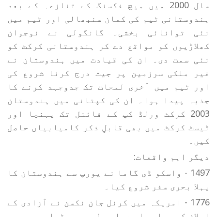
سال 2000 میں میچ فکسنگ کے تنازعہ کے بعد
ہندوستانی ٹیم کی کمان سنبھالی اور ٹیم میں
نئی توانائی بخشی۔ گانگولی نے نوجوان
کھلاڑیوں کو مواقع دے کر ہندوستانی کرکٹ کو
نئی سمت دی۔ ان کی قیادت میں ہندوستان نے
غیر ملکی سرزمین پر جیت درج کرنا شروع کی
اور ٹیم میں آخری لمحات تک جدوجہد کرنے کا
جذبہ پیدا ہوا۔ ان کی کپتانی میں ہندوستان
2003 کرکٹ ورلڈ کپ کے فائنل تک پہنچا اور
ٹیسٹ کرکٹ میں بھی قابلِ ذکر کامیابیاں حاصل
کیں۔
دیگر اہم واقعات:
1497 - واسکو ڈی گاما نے یورپ سے ہندوستان کا
پہلا بحری سفر شروع کیا۔
1776 - امریکہ میں کرنل جان نکسن نے آزادی کے
اعلان کو پہلی بار عوامی طور پر پڑھا۔