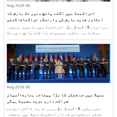
08 Aug 2026
اتراکھنڈ میں اگلے پانچ دنوں تک بارش کا
امکان، شدید بارش کی وارننگ، تواگھاٹ- گنجی
ہائی وے متاثر
دہرادون، 8 اگست (ہ س)۔ اتراکھنڈ میں مانسون بدستور
سرگرم ہے۔ محکمہ موسمیات نے اگلے پانچ دنوں تک
ریاست کے بیشتر علاقوں میں بارش کا سلسلہ جاری رہنے
کی پیش گوئی کی ہے۔ ہفتہ کو رودرپریاگ، چمولی، ٹہری
اور باگیشور میں کہیں کہیں شدید بارش کا امکان ہے ۔
..
08 Aug 2026
منیلا میں جے شنکر کا بڑا پیغام، بھارت-آسیان
شراکت داری مزید مضبوط ہوگی
نئی دہلی، 8 اگست (ہ س)۔وزیر خارجہ ڈاکٹر ایس جے
شنکر نے فلپائن کے دارالحکومت منیلا میں منعقدہ