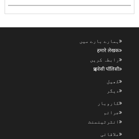
بھارت-آسیان پوسٹ منسٹریل کانفرنس 2026 کی مشترکہ
صدارت کی۔ یہ اجلاس 59ویں یوم آسیان کے موقع پر
منعقد ہونے والی تقریبات کا حصہ تھا۔ اس موقع پر
بھارت کی جانب..
ہمارے بارے میں
हमारे लेखक
رابطہ کریں
प्राइवेसी पॉलिसी
کھیل
دیگر
کاروبار
جرائم
انٹرٹینمنٹ
علاقائی