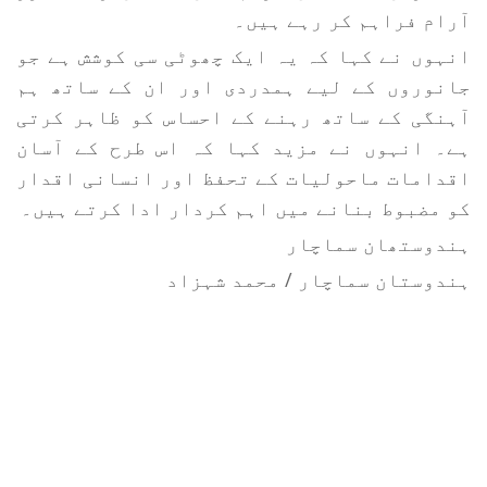
آرام فراہم کر رہے ہیں۔
انہوں نے کہا کہ یہ ایک چھوٹی سی کوشش ہے جو
جانوروں کے لیے ہمدردی اور ان کے ساتھ ہم
آہنگی کے ساتھ رہنے کے احساس کو ظاہر کرتی
ہے۔ انہوں نے مزید کہا کہ اس طرح کے آسان
اقدامات ماحولیات کے تحفظ اور انسانی اقدار
کو مضبوط بنانے میں اہم کردار ادا کرتے ہیں۔
ہندوستھان سماچار
ہندوستان سماچار / محمد شہزاد