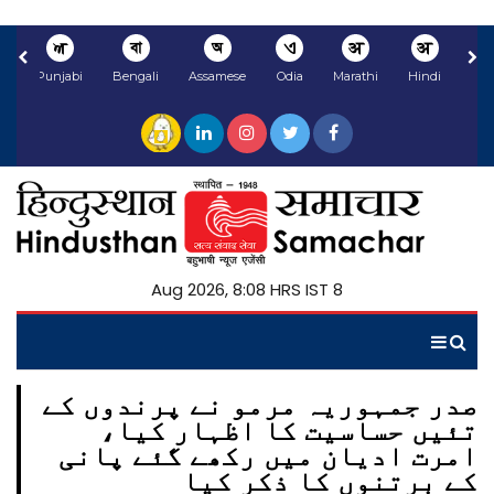
ਅ
বা
অ
ଏ
अ
अ
li
Punjabi
Bengali
Assamese
Odia
Marathi
Hindi
8 Aug 2026, 8:08 HRS IST
صدر جمہوریہ مرمو نے پرندوں کے
تئیں حساسیت کا اظہار کیا،
امرت ادیان میں رکھے گئے پانی
کے برتنوں کا ذکر کیا