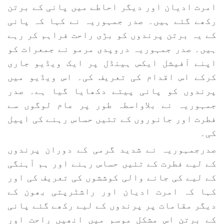
امرت ادیان اور دیگر احاطے میں پانی کے برتن
رکھے گئے ہیں۔ صدر جمہوریہ نے کہا کہ پانی
کے یہ برتن پرندوں کو بڑی راحت فراہم کر رہے
ہیں۔ صدر جمہوریہ دروپدی مرمو نے جمعرات کو
اپنے آفیشل ایکس ہینڈل پر ایک ویڈیو جاری
کرکے اس اقدام کی تعریف کی۔ اس ویڈیو میں
پرندوں کو پانی پیتے دکھایا گیا ہے۔ صدر
جمہوریہ نے بلاواسطہ طور پر عام لوگوں سے
فطرت اور جانوروں کے تئیں حساس رہنے کی اپیل
کی۔
صدرجمہوریہ نے شدید گرمی کے دوران پرندوں
کے لیے فطرت کے تئیں حساس رہنے اور ہم آہنگی
کے لیے کی جانے والی کوششوں کی تعریف کی اور
کہا کہ امرت ادیان اور راشٹرپتی بھون کے
دیگر مقامات پر پرندوں کے لیے رکھے گئے پانی
کے برتن اس مشکل موسم میں انھیں راحت اور