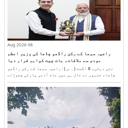
08 Aug 2026
راجیہ سبھا کے رکن راگھو چڈھا کی وزیر اعظم
مودی سے ملاقات، بات چیت کواہم قرار دیا
نئی دہلی، 8 اگست ( ہ س ) : راجیہ سبھا کے رکن راگھو
چڈھا، جنہوں نے حال ہی میں عام آدمی پارٹی چھوڑنے
کے بعد بھارتیہ جنتا پارٹی (بی جے پی) میں شمولیت
اختیار کی، نے ہفتہ کی صبح وزیر اعظم نریندر مودی
سے ملاقات کی۔ خیال کیا جاتا ہے کہ بی جے پی میں شامل..