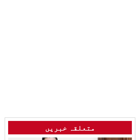
متعلقہ خبریں