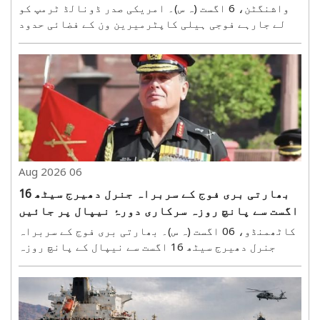
واشنگٹن، 6 اگست (ہ س)۔ امریکی صدر ڈونالڈ ٹرمپ کو
لے جارہے فوجی ہیلی کاپٹرمیرین ون کے فضائی حدود
میںاس وقت ہلچل مچ گئی جب ہیلی کاپٹر واشنگٹن کی
فضائی حدود میں اینوائے ایئر کے مسافر طیارے (ون
ایمبریئر ای170) کے قریب پہنچ گیا۔ اس واقعے نے
ایئر ٹریفک ..
06 Aug 2026
بھارتی بری فوج کے سربراہ جنرل دھیرج سیٹھ 16
اگست سے پانچ روزہ سرکاری دورۂ نیپال پر جائیں
گے
کاٹھمنڈو، 06 اگست (ہ س)۔ بھارتی بری فوج کے سربراہ
جنرل دھیرج سیٹھ 16 اگست سے نیپال کے پانچ روزہ
سرکاری دورے پر کاٹھمنڈو پہنچیں گے۔ یہ دورہ
نیپالی فوج کے سربراہ جنرل اشوک سگدیل کی باضابطہ
دعوت پر ہو رہا ہے۔ اس دورے کو بھارت اور نیپال کے
درمیان ..