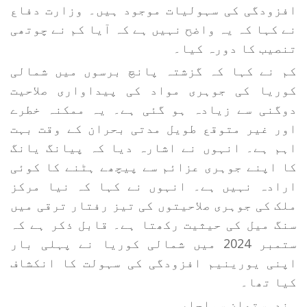
افزودگی کی سہولیات موجود ہیں۔ وزارت دفاع
نے کہا کہ یہ واضح نہیں ہے کہ آیا کم نے چوتھی
تنصیب کا دورہ کیا۔
کم نے کہا کہ گزشتہ پانچ برسوں میں شمالی
کوریا کی جوہری مواد کی پیداواری صلاحیت
دوگنی سے زیادہ ہو گئی ہے۔ یہ ممکنہ خطرے
اور غیر متوقع طویل مدتی بحران کے وقت بہت
اہم ہے۔ انہوں نے اشارہ دیا کہ پیانگ یانگ
کا اپنے جوہری عزائم سے پیچھے ہٹنے کا کوئی
ارادہ نہیں ہے۔ انہوں نے کہا کہ نیا مرکز
ملک کی جوہری صلاحیتوں کی تیز رفتار ترقی میں
سنگ میل کی حیثیت رکھتا ہے۔ قابل ذکر ہے کہ
ستمبر 2024 میں شمالی کوریا نے پہلی بار
اپنی یورینیم افزودگی کی سہولت کا انکشاف
کیا تھا۔
ہندوستھان سماچار