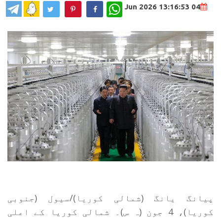
WhatsApp
04 Jun 2026 13:16:53
پیانگ یانگ (شمالی کوریا)/سیول (جنوبی
کوریا)، 4 جون (ہ س)۔ شمالی کوریا کے اعلی