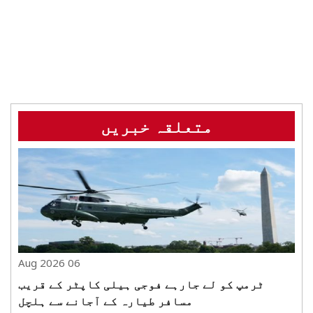
متعلقہ خبریں
06 Aug 2026
ٹرمپ کو لے جارہے فوجی ہیلی کاپٹر کے قریب
مسافر طیارہ کے آجانے سے ہلچل