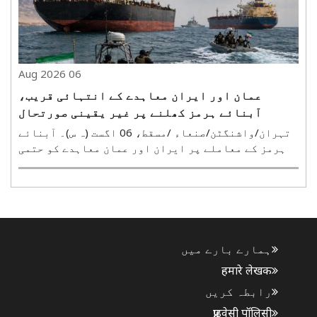
06 Aug 2026
عمان اور ایران معاہدے کے انتہائی قریب،
آبنائے ہرمز کھلنے پر غیر یقینی صورتحال
تہران/واشنگٹن/صنعاء /مسقط، 06 اگست (ہ س)۔ آبنائے
ہرمز کے معاملے پر ایران اور عمان معاہدے کو حتمی
شکل دینے کے قریب پہنچ گئے ہیں۔ تاہم ایران نے واضح
کیا ہے کہ جب تک امریکہ اپنی بحری ناکہ بندی ختم
نہیں کرتا، وہ آبنائے ہرمز کو نہیں کھولے گا۔ ایران
..
ہمارے بارے میں
हमारे लेखक
رابطہ کریں
प्राइवेसी पॉलिसी