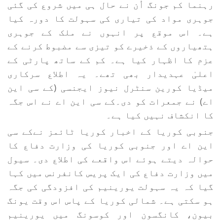
رہنما کم جونگ اُن نے حال ہی میں شروع کی گئی
جوہری مواد کی تیاری کی سہولت کا دورہ کیا
ہے۔ اس موقع پر انہوں نے ملک کے جوہری
ہتھیاروں کے ذخیرے کو تیزی سے مضبوط کرنے کے
عزم کا اظہار کیا ہے۔ کم کے ساتھ پارٹی کے
اعلیٰ عہدیدار بھی تھے۔ یہ اطلاع سرکاری
میڈیا کورین سنٹرل نیوز ایجنسی (کے سی این
اے) نے جمعرات کو دی۔کے سی این اے نے اس جگہ
کا انکشاف نہیں کیا ہے۔
جنوبی کوریا کے اخبار کوریا ٹائمز نےکے سی
این اے اور جنوبی کوریا کی وزارت دفاع کا
حوالہ دیتے ہوئے اس واقعے کی اطلاع دی۔ سیول
میں وزارت دفاع کی ایک پریس کانفرنس میں کہا
گیا کہ یہ سہولت یورینیم کی افزودگی کی جگہ
ہو سکتی ہے۔ شمالی کوریا کے پاس اس وقت یونگ
بیون، کانگسون اور کوسونگ میں یورینیم