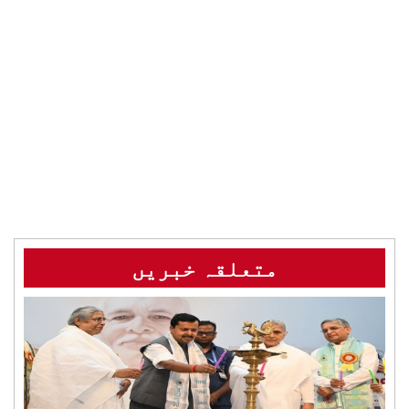
متعلقہ خبریں