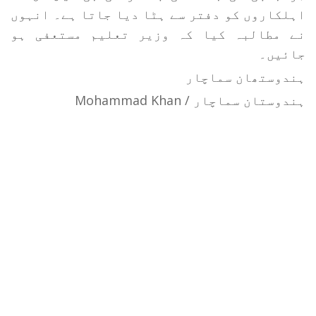
اہلکاروں کو دفتر سے ہٹا دیا جاتا ہے۔ انہوں
نے مطالبہ کیا کہ وزیر تعلیم مستعفی ہو
جائیں۔
ہندوستھان سماچار
ہندوستان سماچار / Mohammad Khan