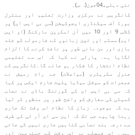
نئی دہلی،04جون(ہ س)۔
کانگریس نے مرکزی وزارت تعلیم اور سنٹرل
بورڈ آف سیکنڈری ایجوکیشن (سی بی ایس ای) پر
کلاس 9 اور 10 میں آن اسکرین مارکنگ (او ایس
ایم) سسٹم اور تین زبانوں کے فارمولے کو جلد
بازی اور من مانی طور پر نافذ کرنے کا الزام
لگایا ہے۔ پارٹی نے کہا کہ اس سے تعلیمی
نظام انتشار کا شکار ہو جائے گا۔کانگریس کے
جنرل سکریٹری (مواصلات) جے رام رمیش نے
جمعرات کو سوشل میڈیا پلیٹ فارم ایکس پر کہا
کہ سی بی ایس ای کی گورننگ باڈی نے نصاب
کمیٹی کی سفارش کو واضح طور پر منظور کر لیا
ہے کہ موجودہ زبان کا نظام اس وقت تک جاری
رہنا چاہیے جب تک کہ این سی ای آر ٹی کی طرف
سے درجہ بند نصابی کتابیں جاری نہیں کی جاتی
ہیں۔ اس فیصلے پر اس وقت کے چیئرمین اور