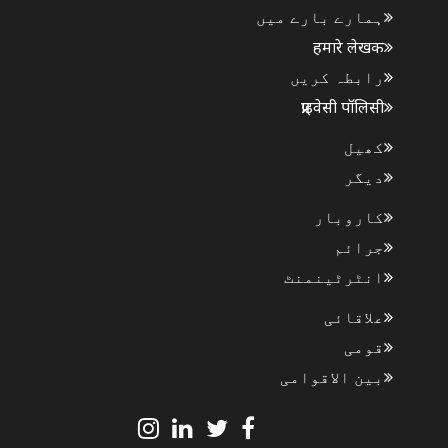
ہمارے بارے میں
हमारे लेखक
رابطہ کریں
प्राइवेसी पॉलिसी
کھیل
دیگر
کاروبار
جرائم
انٹرٹینمنٹ
علاقائی
قومی
بین الاقوامی