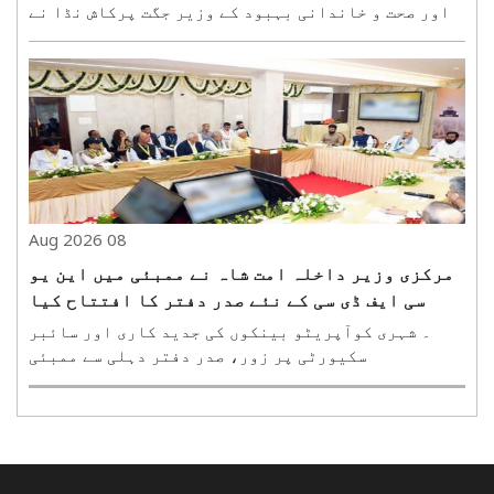
اور صحت و خاندانی بہبود کے وزیر جگت پرکاش نڈا نے
ہفتہ کو سائنس بھون میں میڈیکل ڈیوائس شعبے کے
سرکردہ صنعت کاروں کے ساتھ میٹنگ کی۔ یہ میٹنگ
انڈیا میڈیکل ڈیوائس-2026 کے دوسرے دن منعقد ہوئی۔
اس پروگ..
08 Aug 2026
مرکزی وزیر داخلہ امت شاہ نے ممبئی میں این یو
سی ایف ڈی سی کے نئے صدر دفتر کا افتتاح کیا
۔ شہری کوآپریٹو بینکوں کی جدید کاری اور سائبر
سکیورٹی پر زور، صدر دفتر دہلی سے ممبئی
منتقلممبئی، 8 اگست (ہ س)۔ امور داخلہ و باہمی
امداد کےمرکزی وزیر امت شاہ نے ہفتہ کو ممبئی کے
فورٹ علاقے میں نیشنل اربن کوآپریٹو فنانس اینڈ
ڈیولپمنٹ کارپوریشن یعنی..