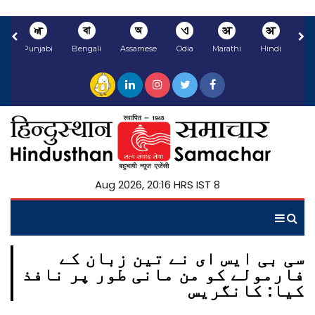
ਅ
বা
অ
ଏ
अ
अ
li
Punjabi
Bengali
Assamese
Odia
Marathi
Hindi
8 Aug 2026, 20:16 HRS IST
سی بی ایس ای نے تین زبان کے
فارمولے کو من مانی طور پر نافذ
کیا: کانگریس