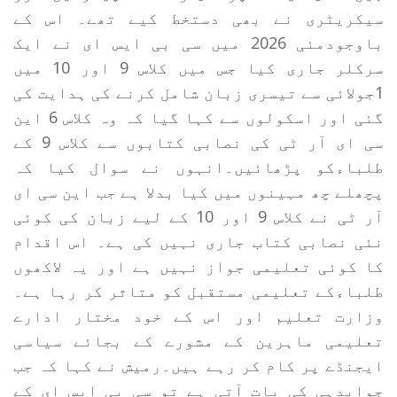
سیکریٹری نے بھی دستخط کیے تھے۔ اس کے
باوجودمئی 2026 میں سی بی ایس ای نے ایک
سرکلر جاری کیا جس میں کلاس 9 اور 10 میں
1جولائی سے تیسری زبان شامل کرنے کی ہدایت کی
گئی اور اسکولوں سے کہا گیا کہ وہ کلاس 6 این
سی ای آر ٹی کی نصابی کتابوں سے کلاس 9 کے
طلباءکو پڑھائیں۔انہوں نے سوال کیا کہ
پچھلے چھ مہینوں میں کیا بدلا ہے جب این سی ای
آر ٹی نے کلاس 9 اور 10 کے لیے زبان کی کوئی
نئی نصابی کتاب جاری نہیں کی ہے۔ اس اقدام
کا کوئی تعلیمی جواز نہیں ہے اور یہ لاکھوں
طلباءکے تعلیمی مستقبل کو متاثر کر رہا ہے۔
وزارت تعلیم اور اس کے خود مختار ادارے
تعلیمی ماہرین کے مشورے کے بجائے سیاسی
ایجنڈے پر کام کر رہے ہیں۔رمیش نے کہا کہ جب
جوابدہی کی بات آتی ہے تو سی بی ایس ای کے