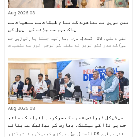
08 Aug 2026
نتن نوین نے معاشرے کے تمام طبقات سے منشیات سے
پاک مہم سے جڑنے کی اپیل کی
نئی دہلی، 08 اگست (ہ س)۔ بھارتیہ جنتا پارٹی (بی جے
پی) کے صدر نتن نوین نے ہفتہ کو نوجوانوں سے منشیات
سے پاک مہم سے جڑنے کی اپیل کی۔ ہفتہ کو اوم شانتی
ریٹریٹ سینٹر میں منعقدہ ’بلڈ ڈونیشن میگا کیمپین
2026‘ میں شرکت کرتے ہوئے انہوں نے ملک کے نوجوانو..
08 Aug 2026
میڈیکل ڈیوائس شعبے کے سرکردہ افراد کے ساتھ
جے پی نڈا کی میٹنگ، بھارت کو میڈٹیک ہب بنانے
پر زور
نئی دہلی، 08 اگست (ہ س)۔ مرکزی کیمیکل و فرٹیلائزر