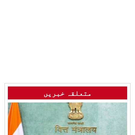
متعلقہ خبریں