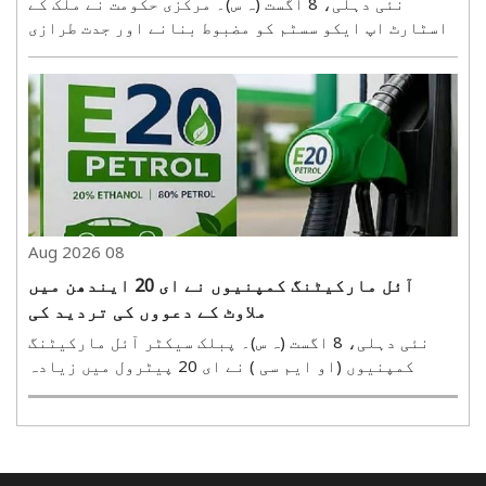
نئی دہلی، 8 اگست (ہ س)۔ مرکزی حکومت نے ملک کے
اسٹارٹ اپ ایکو سسٹم کو مضبوط بنانے اور جدت طرازی
کو فروغ دینے کے لیے اہم صنعتی تنظیموں اور ایکو
سسٹم کے شراکت داروں کے ساتھ کئی اسٹریٹجک معاہدے
کیے ہیں۔ ان کا مقصد اسٹارٹ اپس کو مالی، تکنیکی،
سرمایہ ..
08 Aug 2026
آئل مارکیٹنگ کمپنیوں نے ای 20 ایندھن میں
ملاوٹ کے دعووں کی تردید کی
نئی دہلی، 8 اگست (ہ س)۔ پبلک سیکٹر آئل مارکیٹنگ
کمپنیوں (او ایم سی ) نے ای 20 پیٹرول میں زیادہ
کلورائیڈ اور نمی ملانے کے دعووں کو مسترد کر دیا
ہے۔ ان کمپنیوں کا کہنا ہے کہ ملک گیر جانچ میں ایسے
الزامات درست نہیں پائے گئے ہیں۔ تیل کمپنیوں کی
جانچ ..