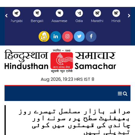
ਅ
বা
অ
ଏ
अ
अ
li
Punjabi
Bengali
Assamese
Odia
Marathi
Hindi
8 Aug 2026, 19:23 HRS IST
صرافہ بازار مسلسل تیسرے روز
بھیفلیٹ سطح پر، سونے اور
چاندی کی قیمتوں میں کوئی
تبدیلی نہیں