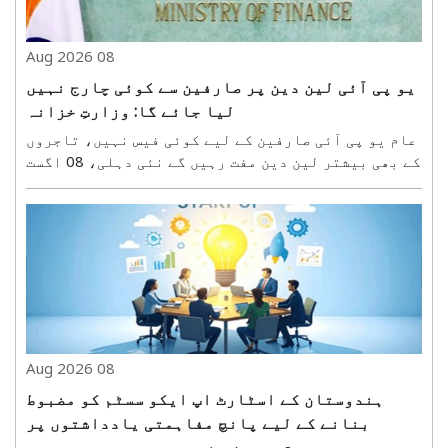
08 Aug 2026
یو پی آئی لین دین پر صارفین سے کوئی چارج نہیں
لیا جائے گا: وزارتِ خزانہ
عام یو پی آئی صارفین کے لیے کوئی فیس نہیں، تاجروں
کے بھی بیشتر لین دین مفت رہیں گے نئی دہلی، 08 اگست
(ہ س)۔ مرکزی حکومت نے ہفتہ کو یو پی آئی کے ذریعے
ادائیگی کرنے والے کروڑوں صارفین کے درمیان فیس سے
متعلق پائی جانے والی الجھن کو دور کرتے ہوئے ..
08 Aug 2026
ہندوستان کے اسٹارٹ اپ ایکو سسٹم کو مضبوط
بنانے کے لیے پانچ مفاہمتی یادداشتوں پر
دستخط