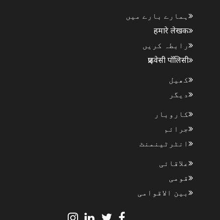
ہمارے بارے میں
हमारे लेखक
رابطہ کریں
प्राइवेसी पॉलिसी
کھیل
دیگر
کاروبار
جرائم
انٹرٹینمنٹ
علاقائی
قومی
بین الاقوامی