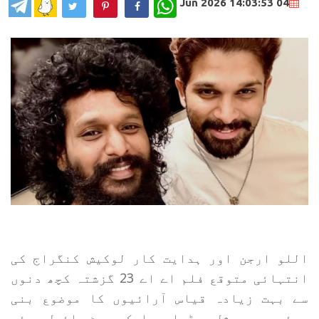
WhatsApp
04 Jun 2026 14:03:53
اللو ارجن اور ہدایت کار لوکیش کنگراج کی
انتہائی متوقع فلم اے اے 23 گزشتہ کچھ دنوں
سے بہت زیادہ قیاس آرائیوں کا موضوع بنی
ہوئی ہے۔ سوشل میڈیا پر ایک پوسٹ وائرل ہوئی