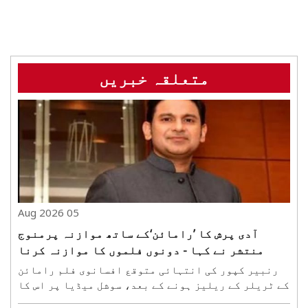
متعلقہ خبریں
05 Aug 2026
آدی پرش کا ’رامائن‘کے ساتھ موازنہ پرمنوج
منتشر نے کہا - دونوں فلموں کا موازنہ کرنا
مناسب نہیں ہے
رنبیر کپور کی انتہائی متوقع افسانوی فلم رامائن
کے ٹریلر کے ریلیز ہونے کے بعد، سوشل میڈیا پر اس کا
موازنہ پربھاس اسٹارر آدی پرش سے کیا جانے لگا۔ اب،