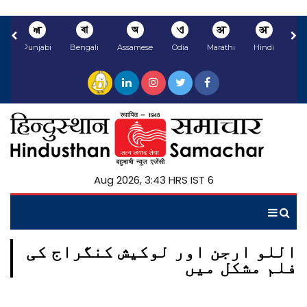
ਅ
বা
অ
ଏ
अ
अ
li
Punjabi
Bengali
Assamese
Odia
Marathi
Hindi
6 Aug 2026, 3:43 HRS IST
اللو ارجن اور لوکیش کنگراج کی
فلم مشکل میں