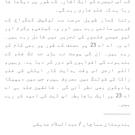
کے اس تبصرے کو ایک اشارہ کے طور پر دیکھا جا
رہا ہے کہ فلم جاری رہے گی۔
رتنا کمار طویل عرصے سے لوکیش کنگراج کے
قریبی ساتھی رہے ہیں اور وہ کیتھی، وکرم اور
لیو جیسی فلموں کی تحریر میں شامل رہے ہیں۔
اب وہ اے اے 23 پر مصنف کے طور پر بھی کام کر
رہے ہیں۔ ان کی پوسٹ نے بڑی حد تک فلم کے
بندہونے کی افواہوں کو دور کر دیا ہے۔ وہیں،
اللو ارجن اس وقت ہدایت کار ایٹلی کی فلم
راکا کی شوٹنگ میں مصروف ہیں، جس میں دیپیکا
پادوکون بھی نظر آئی گی ۔ شائقین جلد ہی اے
اے 23 پر ایک باضابطہ اپ ڈیٹ کی امید کر رہے
ہیں۔
---------------
ہندوستان سماچار / عبدالسلام صدیقی