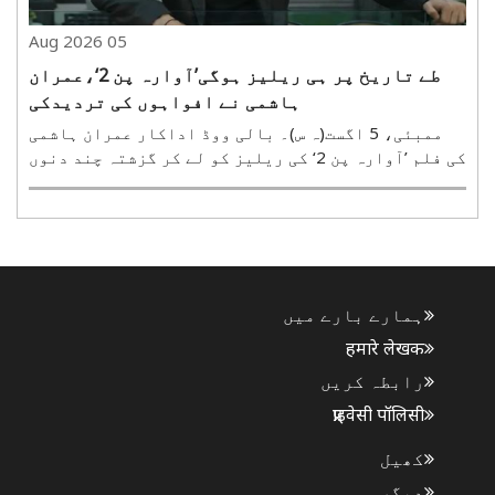
05 Aug 2026
طے تاریخ پر ہی ریلیز ہوگی’آوارہ پن 2‘،عمران
ہاشمی نے افواہوں کی تردیدکی
ممبئی، 5 اگست(ہ س)۔ بالی ووڈ اداکار عمران ہاشمی
کی فلم ’آوارہ پن 2‘ کی ریلیز کو لے کر گزشتہ چند دنوں
سے سوشل میڈیا پر مختلف قیاس آرائیاں کی جا رہی
تھیں۔ یہ دعویٰ کیا جا رہا تھا کہ سنی دیول کی
فلم’بٹوارا 1947‘ کے ساتھ باکس آفس پر ٹکراؤ سے بچنے
کے ..
ہمارے بارے میں
हमारे लेखक
رابطہ کریں
प्राइवेसी पॉलिसी
کھیل
دیگر