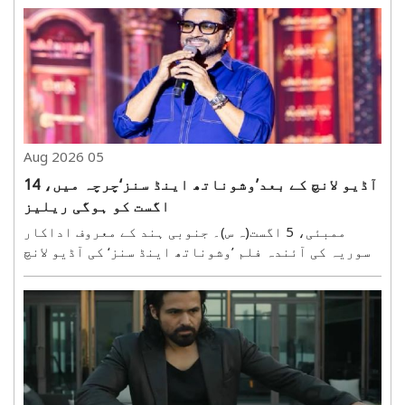
آدی پرش کے گیت نگار اور مصنف منوج منتشر نے اس
موازنہ پر ردعمل دیتے ہوئے کہا ہے کہ دونوں فلموں..
05 Aug 2026
آڈیو لانچ کے بعد’وشوناتھ اینڈ سنز‘چرچہ میں، 14
اگست کو ہوگی ریلیز
ممبئی، 5 اگست(ہ س)۔ جنوبی ہند کے معروف اداکار
سوریہ کی آئندہ فلم ’وشوناتھ اینڈ سنز‘ کی آڈیو لانچ
تقریب تمل ناڈو کے شہر کوئمبٹور میں شاندار انداز
میں منعقد ہوئی، جس میں بڑی تعداد میں مداحوں نے
شرکت کی۔تقریب میں فلم کے ہدایت کار وینکی اٹلوری،
موسیقار..