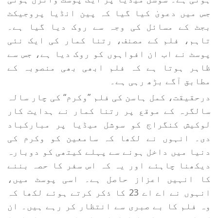
جس میں دعویٰ کیا گیا کہ پین انڈیا پروجیکٹ
بجٹ کے مسائل کی وجہ سے روک دیا گیا ہے۔
تاہم، فلم کے مصنف، رتنا کمار کی ایک نئی
پوسٹ نے اب ان افواہوں کو روک دیا ہے، جس سے
ظاہر ہوتا ہے کہ فلم ابھی بھی منصوبہ کے
مطابق آگے بڑھ رہی ہے۔
درحقیقت، کمل ہاسن کی فلم ”وکرم“ کی چار سالہ
سالگرہ کے موقع پر رتنا کمار نے ہدایت کار
لوکیش کنگراج کو سوشل میڈیا پر مبارکباد
دی۔ انہوں نے لکھا کہ سامعین کو وکرم کی
دنیا میں داخل ہونے سے پہلے کیتھی کو دوبارہ
دیکھنا چاہئے اور یہ کہ اس سفر کا حصہ بننے
کا انہیں اعزاز حاصل ہے۔ اسی پوسٹ میں،
انہوں نے اے اے 23 کا ذکر کرتے ہوئے لکھا کہ
وہ فلم کا بے صبری سے انتظار کر رہے ہیں۔ ان