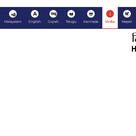
अ
ا
ಆ
ఆ
આ
A
എ
Malayalam
English
Gujrati
Telugu
Kannada
Urdu
Nepali