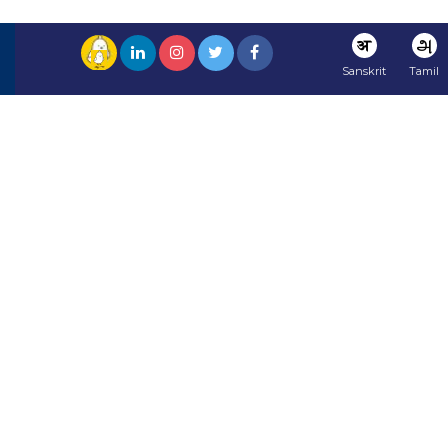
अ
அ
Sanskrit
Tamil