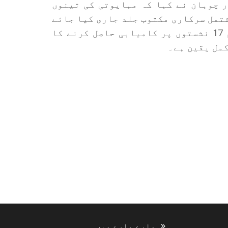
 چوہان نے کہا کہ مہایوتی کی تینوں
تمل سرکاری مکتوب جلد جاری کیا جائے
گا۔ انہوں نے واضح کیا کہ مہایوتی نے تمام 17 نشستوں پر کامیابی حاصل کرنے کا
کمل یقین ہے۔
ہمارے بارے میں