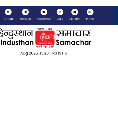
ਅ
বা
অ
ଏ
अ
अ
Punjabi
Bengali
Assamese
Odia
Marathi
Hindi
6 Aug 2026, 13:20 HRS IST