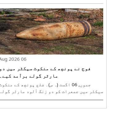
بھوم میں اور سب سے کم گڑھوا ضلع میں ریکارڈ
کی گئی ہے۔ مغربی سنگھ بھوم میں معمو
فیصد زیادہ بارش ریکارڈ کی گئی ہے، جبکہ
گڑھوا ضلع میں اب تک معمول سے 60 فیصد..
06 Aug 2026
فوج نے پونچھ کے منکوٹ سیکٹر میں دو
مارٹر گولے برآمد کیے۔
جموں, 06 اگست (ہ س)۔ ضلع پونچھ کے منکوٹ
سیکٹر میں جمعرات کو دو زنگ آلود مارٹر گولے
برآمد ہوئے، جنہیں فوج نے بم ناکارہ بنانے
والے دستے کی مدد سے محفوظ طریقے سے تباہ کر
دیا۔ سرکاری ذرائع کے مطابق بغیر پھٹے ہوئے
یہ مارٹر گولے مینڈھر سب ڈویژن کے ..