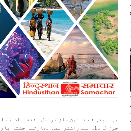
صوصی ٹرین ، 8
سے
جون (ہ س)۔ مہاراشٹر میں بھارتیہ جنتا پار