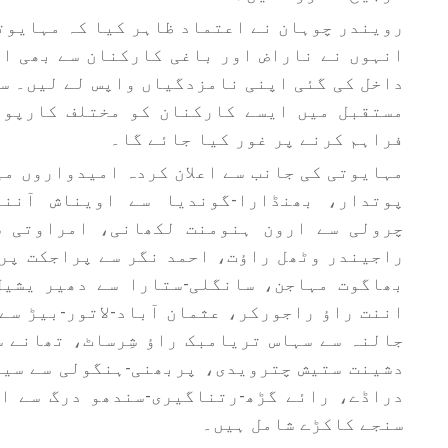
انہوں نے ناراض اور باغی کارکنان سے بھی اپ
داخل کی گئی اپنی نامزدگیاں واپس لے لیں۔ س
مستقبل میں ایسے کارکنان کو مختلف کارپور
فراہم کرنے پر غور کیا جائے گا۔
مہایوتی کی جانب سے اعلان کردہ امیدواروں م
پوتدار، بھنڈارا-گوندیا سے اویناش آنند
چرولی سے ارون ہنومنت لکھانی، امراوتی س
راجیندر وٹھل راؤت، احمد نگر سے پراجکت پر
بھاگوت مہاجن، سانگلی-ستارا سے دھیر یشیل
اننت راؤ راجورکر، عثمان آباد-لاتور-بیڑ سے
جالنہ سے سہاس تریامبک راؤ شِرساٹ، تھانے 
دشینت ستیش چترویدی، پربھنی-ہنگولی سے سید
دراڈے، رائے گڑھ-رتناگیری-سندھو درگ سے ا
سنجے کاکڑے شامل ہیں۔