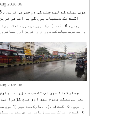
06 Aug 2026
عرس میلے کے لیے چلے گی دوخ
اگست تک دستیاب ہوں گی یہ اضافی ٹرین
خدمات
بریلی، 6 اگست (ہ س)۔ بریلی میں منعقد ہونے
والے عرس میلے کے دوران زائرین اور مسافروں
کی بڑی بھیڑ کو دیکھتے ہوئے، شمال مشرقی
ریلوے عزت نگر ڈویژن نے 8 اگست کو ایک دن کے
لیے عرس میلے کی دو جوڑی خصوصی ٹرینیں چلانے
کا فیصلہ کیا ہے۔ یہ ٹرینیں ایک ایک فیرے..
06 Aug 2026
جھارکھنڈ میں اب تک سب سے زیادہ بارش
مغربی سنگھ بھوم میں اور ضلع گڑھوا میں
سب سے کم بارش ہوئی ہے
رانچی، 6 اگست (ہ س)۔ جھارکھنڈ میں (1 جون 
6 اگست)، اب تک سب سے زیادہ بارش مغربی سنگھ