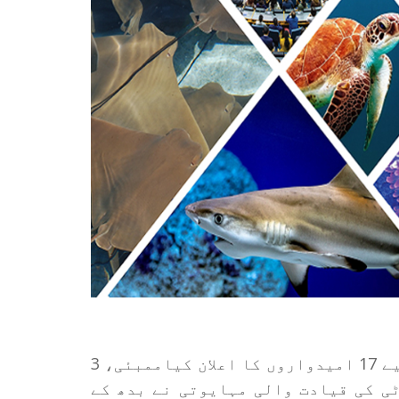
مہایوتی نے قانون ساز کونسل انتخابات کے لیے 17 امیدواروں کا اعلان کیاممبئی، 3
ٹی کی قیادت والی مہایوتی نے بدھ کے