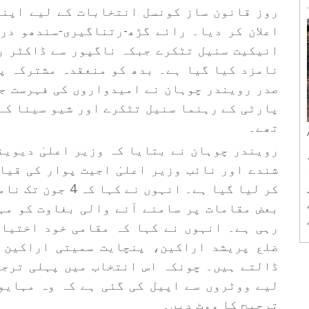
ل سے 13
اعلان کر دیا۔ رائے گڑھ-رتناگیری-سندھو در
انیکیت سنیل تٹکرے جبکہ ناگپور سے ڈاکٹر ر
نامزد کیا گیا ہے۔ بدھ کو منعقدہ مشترکہ پ
صدر رویندر چوہان نے امیدواروں کی فہرست ج
پارٹی کے رہنما سنیل تٹکرے اور شیو سینا کے
تھے۔
رویندر چوہان نے بتایا کہ وزیر اعلیٰ دیوین
شندے اور نائب وزیر اعلیٰ اجیت پوار کی قیا
کر لیا گیا ہے۔ انہ
بعض مقامات پر سامنے آنے والی بغاوت کو مہ
رہی ہے۔ انہوں نے کہا کہ مقامی خود اختیا
ضلع پریشد اراکین، پنچایت سمیتی اراکین 
ڈالتے ہیں۔ چونکہ اس انتخاب میں پہلی ترجی
لیے ووٹروں سے اپیل کی گئی ہے کہ وہ مہایو
ترجیح کا ووٹ دیں۔