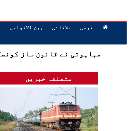
قومی
علاقائی
بین الاقوامی
ک
مہایوتی نے قانون ساز کونسل انتخابات کے لی
متعلقہ خبریں