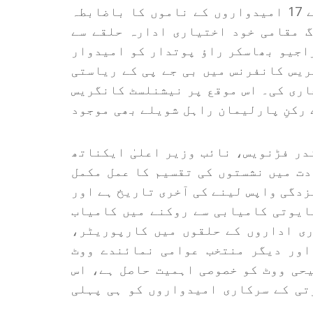
روز قانون ساز کونسل انتخابات کے لیے اپنے 17 امیدواروں کے ناموں کا باضابطہ
گ مقامی خود اختیاری ادارہ حلقے سے
اجیو بھاسکر راؤ پوتدار کو امیدوار
ریس کانفرنس میں بی جے پی کے ریاستی
اری کی۔ اس موقع پر نیشنلسٹ کانگریس
 رکنِ پارلیمان راہل شویلے بھی موجود
در فڑنویس، نائب وزیر اعلیٰ ایکناتھ
دت میں نشستوں کی تقسیم کا عمل مکمل
وں نے کہا کہ 4 جون تک نامزدگی واپس لینے کی آخری تاریخ ہے اور
ایوتی کامیابی سے روکنے میں کامیاب
ری اداروں کے حلقوں میں کارپوریٹر،
اور دیگر منتخب عوامی نمائندے ووٹ
حی ووٹ کو خصوصی اہمیت حاصل ہے، اس
تی کے سرکاری امیدواروں کو ہی پہلی