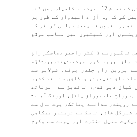
رویندر چوہان نے اعتماد ظاہر کیا کہ مہایوتی کے تمام 17 امیدوار کامیاب ہوں گے۔
یل کی کہ وہ آزاد امیدوار کے طور پر
اتھ ہی انہوں نے یقین دہانی کرائی کہ
یشنوں اور کمیٹیوں میں مناسب موقع
یں ناگپور سے ڈاکٹر راجیو بھاسکر راؤ
 راؤ برہمنکر، وردھا-چندرپور-گڑھ
ے پروین رام چندر پوٹے، شولاپو سے
ساد راؤ تنپورے، جلگاؤں سے نند کشور
 گیان دیو قدم، ناندیڑ سے امرناتھ
 بسوراج مادھوراؤ پاٹل، اورنگ آباد-
سے رویندر سدانند پھاٹک، یوت مال سے
 شیرگل خان، ناسک سے نریندر بیکاجی
نیکیت سنیل تٹکرے اور پونے سے وکرم