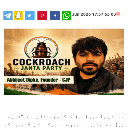
WhatsApp
03 Jun 2026 17:37:53
ممبئی ، 3 جون (ہ س) ’’کاکروچ جنتا پارٹی‘‘ (سی جے
پی) کے بانی ابھیجیت دیپکے کی 6 جون کو