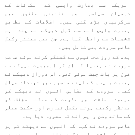
امریکہ سے بھارت واپسی کے امکانات کے
درمیان سیاسی اور قانونی حلقوں میں
سرگرمیاں بڑھ گئی ہیں۔ اطلاعات کے مطابق
بھارت واپس آنے سے قبل دیپکے نے چند اہم
شخصیات سے رابطہ کیا ہے، جن میں سینئر وکیل
عاصم سرودے بھی شامل ہیں۔
بدھ کے روز صحافیوں سے گفتگو کرتے ہوئے عاصم
سرودے نے بتایا کہ ان کی ابھیجیت دیپکے سے
فون پر بات چیت ہوئی تھی۔ اس دوران دیپکے نے
بھارت واپسی کے اپنے منصوبے پر تبادلۂ خیال
کیا۔ سرودے کے مطابق انہوں نے دیپکے کو
موجودہ حالات اور حکومت کے ممکنہ مؤقف کو
مدنظر رکھتے ہوئے مکمل تیاری اور حکمتِ عملی
کے ساتھ وطن واپس آنے کا مشورہ دیا ہے۔
عاصم سرودے نے کہا کہ انہوں نے دیپکے کو ہر
قسم کی اشتعال انگیز تقاریر اور متنازع