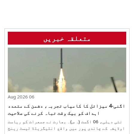
متعلقہ خبریں
06 Aug 2026
اگنی-4 میزائل کا کامیاب تجربہ، دشمن کے متعدد
اہداف کو بیک وقت تباہ کرنے کی صلاحیت
نئی دہلی، 06 اگست (ہ س)۔ بھارت نے جمعرات کو ریاست
اوڈیشہ کے چاندی پور میں واقع انٹیگریٹڈ ٹیسٹ رینج