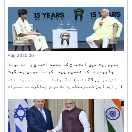
سے درمیانی فاصلے تک مار کرنے والے بیلسٹک میزائل
اگنی-4 (ایم آر بی ایم) کا کامیاب تجربہ کیا۔ اس
تجربے کے ساتھ بھارت نے دفاعی اور خلائی ٹیکنالوجی ..
06 Aug 2026
جمہوریت میں احتجاج کا مقصد اتفاقِ رائے ہونا
چاہیے،نہ کہ تقسیم پیدا کرنا : موہن بھاگوت
نئی دہلی، 06 اگست (ہ س)۔ راشٹریہ سویم سیوک سنگھ
(آر ایس ایس) کے سرسنگھ چالک موہن بھاگوت نے جمعرات
کو جمہوریت میں مکالمے کی اہمیت پر زور دیتے ہوئے
کہا کہ احتجاج بھی اسی عمل کا ایک حصہ ہے۔ تاہم اگر
اختلافِ رائے ہو تو سب سے پہلے بات چیت کی کوشش کی ..