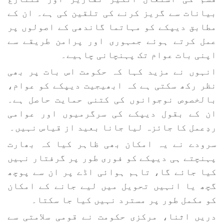
بیانات سے گریز کرنے کی تلقین کی ہے۔ ان کے
مطابق دیپکے کو مہاتما گاندھی کے اصولوں پر
عمل کرتے ہوئے جمہوری اور پرامن طریقے سے
اپنی بات عوام تک پہنچانی چاہیے۔
انہوں نے مزید کہا کہ حکومت اس بات پر بھی
نظر رکھ سکتی ہے کہ ابھیجیت دیپکے کو عوام،
بالخصوص نوجوانوں کی کتنی حمایت حاصل ہے۔
ان کے بقول دیپکے کی سرگرمیوں اور عوامی
ردِعمل کا جائزہ لیا جانا بعید از قیاس نہیں۔
سرودے نے یہ امکان بھی ظاہر کیا کہ بھارت
پہنچتے ہی دیپکے کو فوری طور پر گرفتار نہیں
کیا جائے گا، تاہم ہوائی اڈے پر ان سے پوچھ
گچھ یا انہیں تحویل میں لیے جانے کے امکان
کو مکمل طور پر مسترد نہیں کیا جا سکتا۔
دریں اثنا، مرکزی حکومت نے قومی سلامتی سے