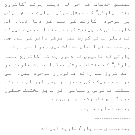
متعلق خدشات کا حوالہ دیتے ہوئے ’’کاکروچ
جنتا پارٹی‘‘ کے سوشل میڈیا پلیٹ فارم ایکس
پر موجود اکاؤنٹ کو بند کر دیا تھا۔ اس
کارروائی کو چیلنج کرتے ہوئے ابھیجیت دیپکے
نے دہلی ہائی کورٹ میں عرضی دائر کی ہے، جس
پر سماعت فی الحال عدالت میں زیرِ التوا ہے۔
پارٹی کے حامیوں کا دعویٰ ہے کہ ’’کاکروچ جنتا
پارٹی‘‘ کے مختلف سوشل میڈیا پلیٹ فارمز پر
ایک کروڑ سے زائد فالوورز موجود ہیں۔ اسی
وجہ سے دیپکے کی مجوزہ واپسی اور اس سے جڑے
ممکنہ قانونی و سیاسی اثرات پر مختلف حلقوں
میں گہری نظر رکھی جا رہی ہے۔
ہندوستھان سماچار
--------------------
ہندوستان سماچار / جاوید این اے