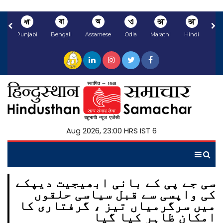
ਅ
বা
অ
ଏ
अ
अ
li
Punjabi
Bengali
Assamese
Odia
Marathi
Hindi
6 Aug 2026, 23:00 HRS IST
سی جے پی کے بانی ابھیجیت دیپکے
کی واپسی سے قبل سیاسی حلقوں
میں سرگرمیاں تیز ، گرفتاری کا
امکان ظاہر کیا گیا