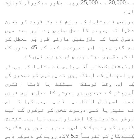
سے 20,000 سے 25,000 روپے بطور سیکورٹی ڈپازٹ
لیے۔
پولیس نے بتایا کہ ملزم نے متاثرین کو یقین
دلایا کہ بھرتی کا عمل جاری ہے اور بعد میں
دعویٰ کیا کہ ملازمتیں عارضی طور پر معطل کر
دی گئی ہیں۔ اس نے وعدہ کیا کہ 45 دنوں کے
اندر تقرری لیٹر جاری کر دیے جائیں گے۔
ایڈیشنل کمشنر آف پولیس نے بتایا کہ جی ٹی
بی اسپتال کے اہلکاروں نے پولیس کو تصدیق کی
کہ اس وقت نرسنگ اسسٹنٹ یا ڈیٹا انٹری
آپریٹر کے عہدوں پر بھرتی کا عمل جاری نہیں
تھا۔ اسپتال انتظامیہ نے یہ بھی کہا کہ اس
نے منیش یا کسی دوسرے شخص کو نوکری کے لیے
درخواست دینے کا اختیار نہیں دیا ہے۔ تفتیش
کاروں کو پتہ چلا کہ اس نے مبینہ طور پر شکایت
کنندگان کو تقریباً 5.5 لاکھ روپے کی دھوکہ دہی