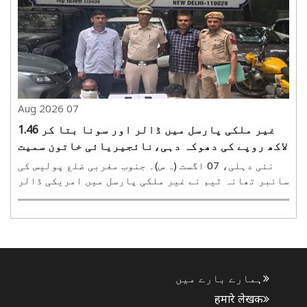
کو سماجی بدنامی کا خدشہ تھا۔ اس لیے وہ ایک رشتہ
دار..
07 Aug 2026
غیر ملکی پارسل میں ڈالر اور سونا بتا کر 1.46
لاکھ روپے کی دھوکہ دہی،نائجیریائی خاتون سمیت
چار گرفتار
نئی دہلی، 07 اگست (ہ س)۔ جنوب مغربی ضلع پولیس کی
سائبر تھانہ ٹیم نے غیر ملکی پارسل میں امریکی ڈالر
اور سونا ہونے کا بہانہ کرکے سائبر فراڈ میں ملوث
ایک بین ریاستی گینگ کا پردہ فاش کیا ہے۔ پولیس نے
گروہ کے چار ارکان کو گرفتار کر لیا ہے۔ ان میں ایک ..
ہمارے بارے میں
हमारे लेखक