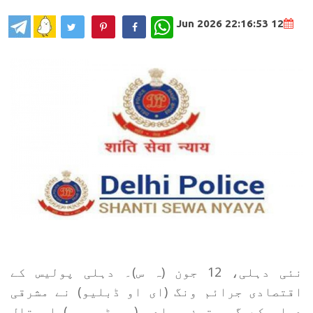
WhatsApp
12 Jun 2026 22:16:53
نئی دہلی، 12 جون (ہ س)۔ دہلی پولیس کے
اقتصادی جرائم ونگ (ای او ڈبلیو) نے مشرقی
دہلی کے گرو تیغ بہادر (جی ٹی بی ) اسپتال