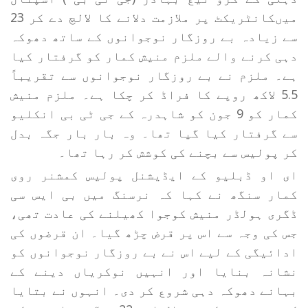
میںکانٹریکٹ پر ملازمت دلانے کا لالچ دے کر 23
سے زیادہ بے روزگار نوجوانوں کے ساتھ دھوکہ
دہی کرنے والے ملزم منیش کمار کو گرفتار کیا
ہے۔ ملزم نے بے روزگار نوجوانوں سے تقریباً
5.5 لاکھ روپے کا فراڈ کر چکا ہے۔ ملزم منیش
کمار کو 9 جون کو شاہدرہ کے جی ٹی بی انکلیو
سے گرفتار کیا گیا تھا۔ وہ بار بار جگہ بدل
کر پولیس سے بچنے کی کوشش کر رہا تھا۔
ای او ڈبلیو کے ایڈیشنل پولیس کمشنر روی
کمار سنگھ نے کہا کہ نرسنگ میں بی ایس سی
ڈگری ہولڈر منیش کوجوا کھیلنے کی عادت تھی،
جس کی وجہ سے اس پر قرض چڑھ گیا۔ ان قرضوں کی
ادائیگی کے لیے اس نے بے روزگار نوجوانوں کو
نشانہ بنایا اور انہیں نوکریاں دینے کے
بہانے دھوکہ دہی شروع کر دی۔ انہوں نے بتایا