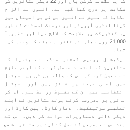
کہ یہ مقدمہ کرشن پال اور 22 دیگر متاثرین کی
شکایت پر درج کیا گیا ہے۔ انہوں نے الزام
لگایا کہ منیش نے انہیں جی ٹی بی اسپتال میں
ڈیٹا انٹری آپریٹر اور نرسنگ اسسٹنٹ کے طور
پر کنٹریکٹ پر ملازمت کا لالچ دیا اور تقریباً
21,000 روپے ماہانہ تنخواہ دینے کا وعدہ کیا
تھا۔
ایڈیشنل پولیس کمشنر سنگھ نے بتایا کہ
متاثرین کا اعتماد حاصل کرنے کے لیے، ملزم
نے دعویٰ کیا کہ اس کے والد جی ٹی بی اسپتال
میں اعلیٰ عہدے پر فائز ہیں اور اسپتال
انتظامیہ میں ان کے مضبوط روابط ہیں۔ اس کی
باتوں پر بھروسہ کرتے ہوئے متاثرین نے اپنے
تعلیمی سرٹیفکیٹ، آدھار کارڈ، پین کارڈ اور
دیگر ذاتی دستاویزات حوالے کر دیں۔ اس کے
بعد اس نے بھرتی کے عمل کے لیے ہر متاثرہ شخص