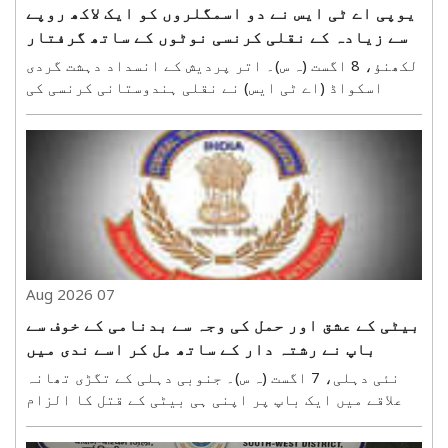
یوپی اے ٹی ایس نے دو اسمگلروں کو ایک لاکھ روپے
سے زیادہ کے نقلی کرنسی نوٹوں کے ساتھ گرفتار
کیا
لکھنؤ، 8 اگست (ہ س)۔ اتر پردیش کے انسداد دہشت گردی
اسکواڈ (اے ٹی ایس) نے نقلی ہندوستانی کرنسی کی
اسمگلنگ کرنےو الے دو اسمگلروں کو گرفتار کیا ہے۔
ان سے پانچ -پانچ سو روپے کے 201 نقلی نوٹ برآمد
ہوئے جن کی مالیت ایک لاکھ پانچ سو روپے ہے۔ اے ٹی
ایس ..
07 Aug 2026
بیٹی کے عشق اور حمل کی وجہ سے بدنامی کے خوف سے
باپ نے رشتہ دار کے ساتھ مل کر اسے ندی میں
ڈبوکر مار ڈالا
نئی دہلی، 7 اگست (ہ س)۔ جنوبی دہلی کے تگڑی تھانہ
علاقے میں ایک باپ پر اپنی ہی بیٹی کے قتل کا الزام
عائد ہوا ہے۔ پولیس کی تحقیقات میں انکشاف ہوا ہے
کہ شادی سے قبل بیٹی کے حمل کا انکشاف ہونے پر باپ