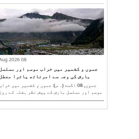
لگے ہیں۔ تاہم، صورت حال اب بھی سنگین بنی
ہوئی ہے۔ بالائی آسام کے شیوساگر،
چرائیدیو، جورہاٹ اور گول گھاٹ میں لوگوں
کی معمول کی زندگی بری طرح متاثر ہوئی ہے۔ ..
08 Aug 2026
جموں و کشمیر میں خراب موسم اور مسلسل
بارش کی وجہ سے امرناتھ یاترا معطل
جموں, 08 اگست (ہ س): جموں و کشمیر میں خراب
موسم اور مسلسل بارش کے پیش نظر ہفتہ کے روز
جموں سے شری امرناتھ یاترا معطل کر دی گئی۔
حکام کے مطابق رامبن ضلع اور کشمیر کے بعض
علاقوں میں موسمی صورتحال اور سڑکوں کی حالت
کو دیکھتے ہوئے بھگوتی نگر بیس کیمپ ..