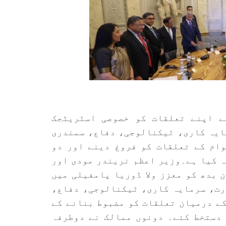
لی نے اپنے تعلقات کو خصوصی اسٹریٹجک
ایہ کاری، ٹیکنالوجی، دفاع، سمندری
ام کے تعلقات کو فروغ دینے اور دو
نے کا فیصلہ کیا ہے۔وزیر اعظم نریندر مودی اور
 بدھ کو معزز ولا ڈوریا پامفیلی میں
ارت، سرمایہ کاری، ٹیکنالوجی، دفاع،
ے درمیان تعلقات کو مضبوط بنانے کے
ے معاہدوں پر دستخط کئے۔ دونوں ممالک نے دوطرفہ