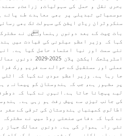
بحری نقل و حمل کی سہولیات، زراعت، سمندر
موسمیاتی تبدیلی پر بھی معاہدے طے پائے ہ
سنکروٹران ریڈی ایشن کی سہولت تک بھی رسائی
بات چیت کے بعد دونوں رہنماو¿ں نے مشترکہ
کہا کہ وزیر اعظم میلونی کی قیادت میں ہند
نئی سمت اور نیا اعتماد حاصل کیا ہے۔ انہ
اسٹریٹجک ایکشن پلان
عملی اور مستقبل کے حوالے سے فریم ورک فراہ
جا رہا ہے۔ وزیر اعظم مودی نے کہا کہ اٹلی 
پر مشہور ہے، جب کہ ہندوستان کو پیمانہ، ہن
اطالوی کمپنیاں ہندوستان کی ترقی کے سفر می
نے کہا کہ دفاعی صنعتی روڈ میپ نے مشترکہ 
نئی راہ ہموار کی ہے۔ دونوں ممالک جہاز را
اور بلیو اکانومی کے شعبوں میں مل کر کام کر