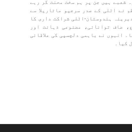
ہ شعبے ہیں جن پر ہم سخت محنت کر رہے
 نے اٹلی کے صدر سرجیو ماتاریلا سے
دیرینہ ہندوستان-اٹلی شراکت داری کا
، صاف توانائی، مصنوعی ذہانت اور
۔ انہوں نے باہمی دلچسپی کی علاقائی
ل کیا۔