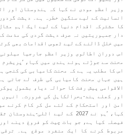
وزیر اعظم مودی نے کہا کہ ہندوستان اور اٹ
انسانیت کے لیے سنگین خطرہ ہے۔ دہشت گردوں 
کا مشترکہ اقدام دنیا کے لیے ایک اہم مثال
دار جمہوریتیں نہ صرف دہشت گردی کی مذمت کر
میں خلل ڈالنے کے لیے ٹھوس اقدامات بھی کرتی
اس دوران اطالوی وزیر اعظم جارجیا میلونی 
محنت سے جوڑتے ہوئے ہندی میں کہا، ’پریشرم ہ
اس کا مطلب یہ ہے کہ محنت کامیابی کی کنجی ہے
ہیں جہاں محنت کامیابی کی طرف لے جاتی ہے
الاقوامی پیش رفت کا حوالہ دیا، بشمول یوکر
اور کھلے ہند-بحرالکاہل کی ضرورت۔ انہوں 
امن اور استحکام کے لئے مل کر کام کرنے می
کہا، ’ہم نے 2027 کے لیے اٹلی-ہن
فیصلہ کیا ہے، جو بات چیت کو فروغ دینے اور
مربوط کرنے کا ایک منفرد موقع ہے۔ ترقی 