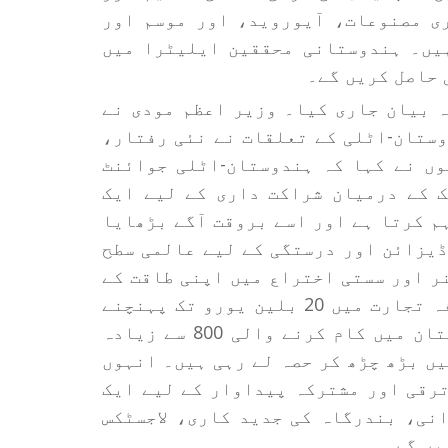
ی مصنوعات، آیوروید، اور موسم اور
یں۔ ہندوستانی محققین ایلیٹرا میں
 حاصل کریں گے۔
 بیان جاری کیا۔ وزیر اعظم مودی نے
وستان-اٹلی کے تعلقات نے نئی رفتار،
وں نے کہا کہ ہندوستان-اٹلی جوائنٹ
 2025-2029 دونوں ممالک کے درمیان شراکت داری کے لیے ایک
م کرتا ہے اور اسے بروقت آگے بڑھایا
ڈیزائن اور درستگی کے لیے عالمی سطح
ر اور سستی اختراع میں اپنی طاقت کے
لیے پہچانا جاتا ہے۔انہوں نے کہا کہ دوطرفہ تجارت میں 20 بلین یورو تک پہنچنے
کی جانب تیزی سے پیش رفت ہو رہی ہے۔ ہندوستان میں کام کرنے والی 800 سے زیادہ
ں بڑھ چڑھ کر حصہ لے رہی ہیں۔ انہوں
ترقی اور مشترکہ پیداوار کے لیے ایک
نی، بندرگاہ کی جدید کاری، لاجسٹکس
یں گے۔