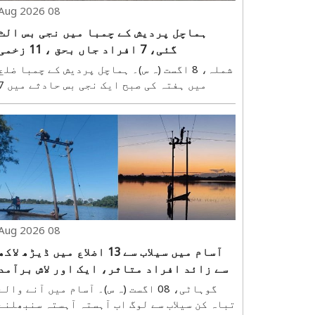
08 Aug 2026
ہماچل پردیش کے چمبا میں نجی بس الٹ
گئی، 7 افراد جاں بحق ، 11 زخمی
شملہ، 8 اگست (ہ س)۔ ہماچل پردیش کے چمبا ضلع
میں ہفتہ کی صبح ایک نجی بس
افراد جاں بحق اور 11 افراد زخمی ہو گئے۔
حادثہ چراہ اسمبلی حلقے کے تحت تیسا تھانہ
علاقے میں بیراگڑھ کے قریب چالونج موڑ پر پیش
آیا۔ زخمیوں میں سے 6 افراد کو مزید علاج..
08 Aug 2026
آسام میں سیلاب سے 13 اضلاع میں ڈیڑھ لاکھ
سے زائد افراد متاثر، ایک اور لاش برآمد
گوہاٹی، 08 اگست (ہ س)۔ آسام میں آنے والے
تباہ کن سیلاب سے لوگ اب آہستہ آہستہ سنبھلنے