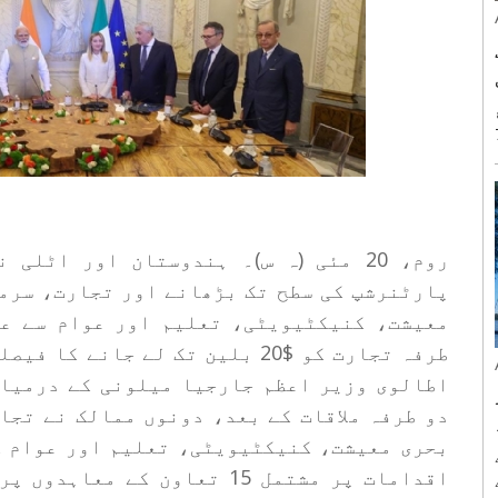
 حادثے میں 7
روم، 20 مئی (ہ س)۔ ہندوستان اور اٹ
پارٹنرشپ کی سطح تک بڑھانے اور تجارت، سرم
معیشت، کنیکٹیویٹی، تعلیم اور عوام سے عو
طرفہ تجارت کو $20 بلین تک لے جا
اطالوی وزیر اعظم جارجیا میلونی کے درمیان
دو طرفہ ملاقات کے بعد، دونوں ممالک نے تج
بحری معیشت، کنیکٹیویٹی، تعلیم اور عوام ک
اقدامات پر مشتمل 15 تعاون ک