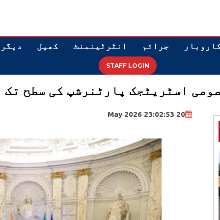
اروبار
جرائم
انٹرٹینمنٹ
کھیل
دیگر
STAFF LOGIN
وصی اسٹریٹجک پارٹنرشپ کی سطح تک ب
20 May 2026 23:02:53