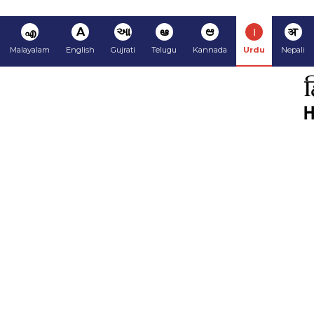
अ
ا
ಆ
ఆ
આ
A
എ
Malayalam
English
Gujrati
Telugu
Kannada
Urdu
Nepali