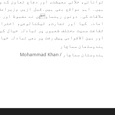
توانائی، خلائی معیشت، اور دفاع تعاون کے و
ہیں۔ اہم مواقع بھی ہیں۔قبل ازیں وزیراعظم
ملاقات کی۔ دونوں رہنماو¿ں نے مضبوط اور 
اعادہ کیا اور تجارت، ٹیکنالوجی، اختراع
ثقافت سمیت مختلف شعبوں پر تبادلہ خیال کیا
اور بین الاقوامی پیش رفت پر بھی تبادلہ خیا
ہندوستھان سماچار
ہندوستان سماچار / Mohammad Khan