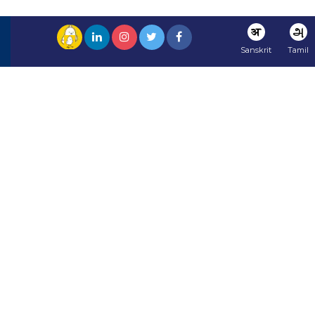
अ
அ
Sanskrit
Tamil