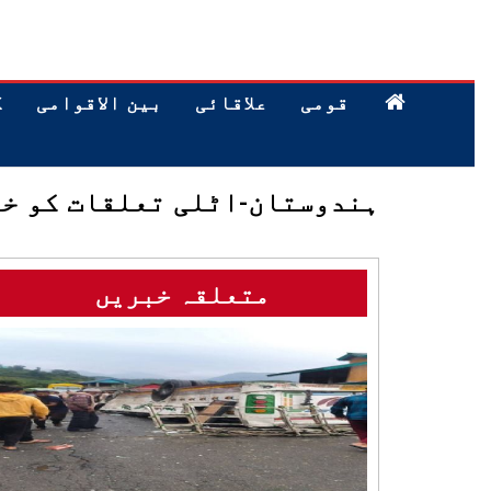
قومی
علاقائی
بین الاقوامی
ک
ہندوستان-اٹلی تعلقات کو خص
متعلقہ خبریں