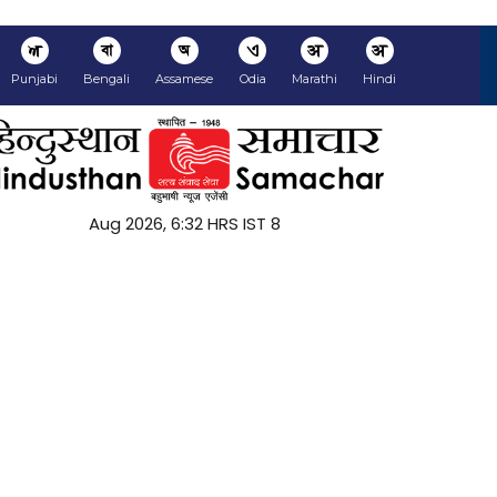
ਅ
বা
অ
ଏ
अ
अ
Punjabi
Bengali
Assamese
Odia
Marathi
Hindi
8 Aug 2026, 6:32 HRS IST