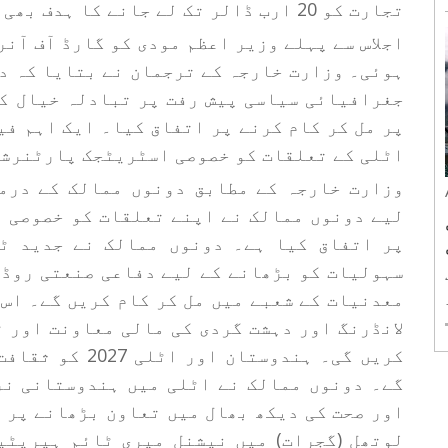
تجارت کو 20 ارب ڈالر تک لے جانے کا ہدف بھی مقرر کیا۔
اجلاس سے پہلے وزیر اعظم مودی کو گارڈ آف آنر
ہوئی۔ وزارت خارجہ کے ترجمان نے بتایا کہ د
جغرافیائی سیاسی پیش رفت پر تبادلہ خیال ک
پر مل کر کام کرنے پر اتفاق کیا۔ ایک اہم ف
اٹلی کے تعلقات کو خصوصی اسٹریٹجک پارٹنرشپ
وزارت خارجہ کے مطابق دونوں ممالک کے درم
لیے دونوں ممالک نے اپنے تعلقات کو خصوصی 
پر اتفاق کیا ہے۔ دونوں ممالک نے جدید ٹ
سہولیات کو بڑھانے کے لیے دفاعی صنعتی روڈ 
معدنیات کے شعبے میں مل کر کام کریں گے۔ اس
لانڈرنگ اور دہشت گردی کی مالی معاونت اور 
کریں گی۔ ہندوست
گے۔ دونوں ممالک نے اٹلی میں ہندوستانی نر
اور صحت کی دیکھ بھال میں تعاون بڑھانے پر 
لوتھل (گجرات) میں نیشنل میری ٹائم ہیریٹی