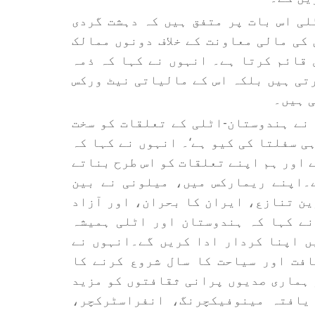
لی اس بات پر متفق ہیں کہ دہشت گردی
کی مالی معاونت کے خلاف دونوں ممالک
 قائم کرتا ہے۔ انہوں نے کہا کہ ذمہ
تی ہیں بلکہ اس کے مالیاتی نیٹ ورکس
 ہیں۔
نے ہندوستان-اٹلی کے تعلقات کو سخت
ی سفلتا کی کیو ہے‘۔ انہوں نے کہا کہ
 اور ہم اپنے تعلقات کو اس طرح بناتے
۔اپنے ریمارکس میں، میلونی نے بین
ین تنازع، ایران کا بحران، اور آزاد
نے کہا کہ ہندوستان اور اٹلی ہمیشہ
ں اپنا کردار ادا کریں گے۔انہوں نے
دوستان ثقافت اور سیاحت کا سال شروع کرنے کا
 ہماری صدیوں پرانی ثقافتوں کو مزید
یافتہ مینوفیکچرنگ، انفراسٹرکچر،