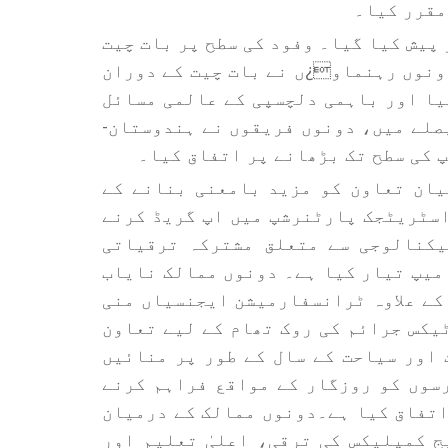
 پیش کیا گیا۔ وفود کی سطح پر بات چیت
ونوں رہنماو¿ں نے بات چیت کے دوران
یا اور باہمی دلچسپی کے عالمی مسائل
یصلے میں، دونوں فریقوں نے ہندوستان-
 کی سطح تک بڑھانے پر اتفاق کیا۔
یان تعاون کو مزید بامعنی بنانے کے
اسٹریٹجک پارٹنرشپ میں اپ گریڈ کرنے
یکنالوجی سے متعلق مشترکہ ترقیاتی
میپ تیار کیا ہے۔ دونوں ممالک نایاب
 کے علاوہ ٹرانسفارمیشن ایجنسیاں منی
ٹیکس جرائم کی روک تھام کے لیے تعاون
ان اور اٹلی 2027 کو ثقافت اور سیاحت کے سال کے طور پر منائیں
سوں کو روزگار کے مواقع فراہم کرنے
اتفاق کیا ہے۔دونوں ممالک کے درمیان
ج کمپلیکس کی ترقی، اعلیٰ تعلیم اور