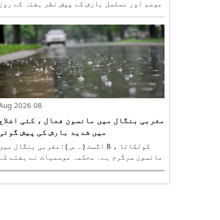
موسم اور مسلسل بارش کے پیش نظر ہفتہ کے روز
جموں سے شری امرناتھ یاترا معطل کر دی گئی۔
حکام کے مطابق رامبن ضلع اور کشمیر کے بعض
علاقوں میں موسمی صورتحال اور سڑکوں کی حالت
کو دیکھتے ہوئے بھگوتی نگر بیس کیمپ ..
08 Aug 2026
مغربی بنگال میں مانسون فعال ، کئی اضلاع
میں شدید بارش کی پیش گوئی
کولکاتا ، 8 اگست ( ہ س ) : مغربی بنگال می
مانسون سرگرم ہے۔ محکمہ موسمیات نے ہفتے کے
روز ریاست کے بیشتر حصوں میں بارش اور گرج
چمک کے ساتھ بارش کی پیش گوئی کی ہے۔ جنوبی
بنگال کے کئی اضلاع میں 30 سے 40 کلومیٹر ف
گھنٹہ کی رفتار سے تیز ہواؤں کے ساتھ..