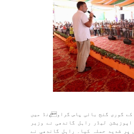
امیٹھی کے گوری گنج بائی پاس گراو¿نڈ میں
اپوزیشن لیڈر راہل گاندھی نے وزیر
 پر شدید حملہ کیا۔ راہل گاندھی نے