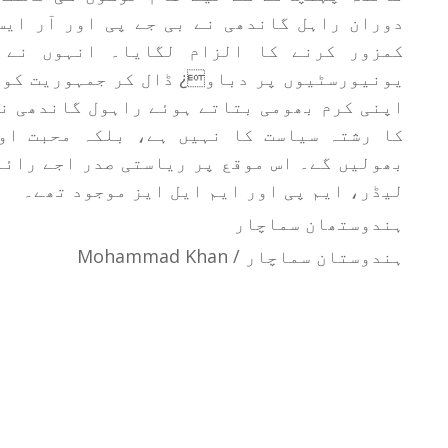
دوران راہل گاندھی نے بی جے پی اور آر ایس
کمزور کرنے کا الزام لگایا۔ انہوں نے 
یونیورسٹیوں پر دباو¿ ڈال کر جمہوریت کو 
اپنی کرم بھومی بتاتے ہوئے راہول گاندھی نے
کا رشتہ سیاست کا نہیں ہے، بلکہ محبت او
بھولیں گے۔ اس موقع پر ریاستی صدر اجے رائے
لیڈر، ایم پی اور ایم ایل ایز موجود تھے۔
ہندوستھان سماچار
ہندوستان سماچار / Mohammad Khan