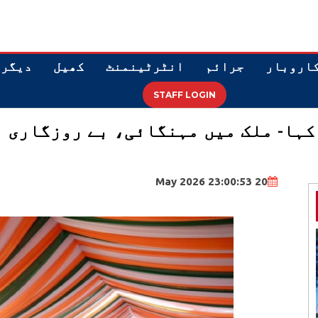
اروبار
جرائم
انٹرٹینمنٹ
کھیل
دیگر
STAFF LOGIN
کہا- ملک میں مہنگائی، بے روزگاری ا
20 May 2026 23:00:53