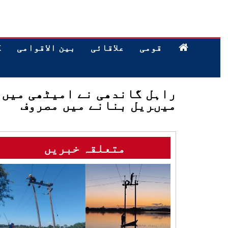
قومی
علاقائی
بین الاقوامی
ک
راہل گاندھی نے امیٹھی میں 
میںریل بنانے میں مصروف
متعلقہ خبریں