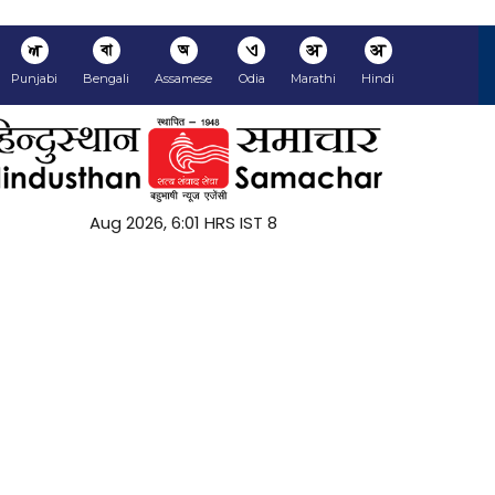
ਅ
বা
অ
ଏ
अ
अ
Punjabi
Bengali
Assamese
Odia
Marathi
Hindi
8 Aug 2026, 6:01 HRS IST