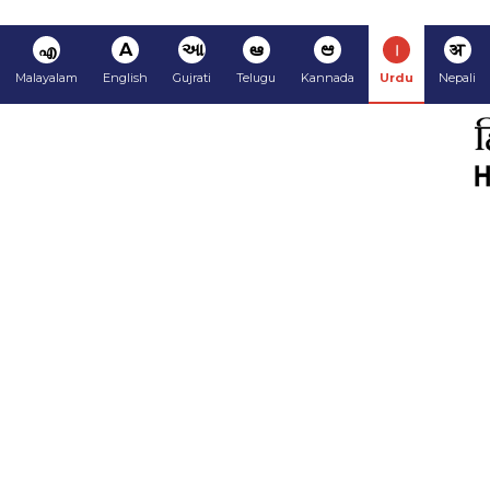
अ
ا
ಆ
ఆ
આ
A
എ
Malayalam
English
Gujrati
Telugu
Kannada
Urdu
Nepali