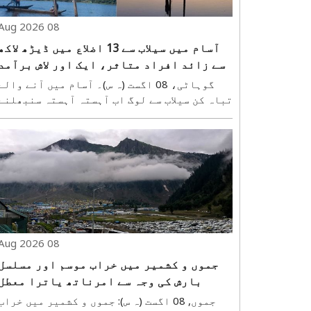
08 Aug 2026
آسام میں سیلاب سے 13 اضلاع میں ڈیڑھ لاکھ
سے زائد افراد متاثر، ایک اور لاش برآمد
گوہاٹی، 08 اگست (ہ س)۔ آسام میں آنے والے
تباہ کن سیلاب سے لوگ اب آہستہ آہستہ سنبھلنے
لگے ہیں۔ تاہم، صورت حال اب بھی سنگین بنی
ہوئی ہے۔ بالائی آسام کے شیوساگر،
چرائیدیو، جورہاٹ اور گول گھاٹ میں لوگوں
کی معمول کی زندگی بری طرح متاثر ہوئی ہے۔ ..
08 Aug 2026
جموں و کشمیر میں خراب موسم اور مسلسل
بارش کی وجہ سے امرناتھ یاترا معطل
جموں, 08 اگست (ہ س): جموں و کشمیر میں خراب