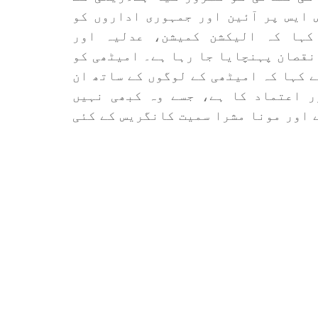
 ایس پر آئین اور جمہوری اداروں کو
کہا کہ الیکشن کمیشن، عدلیہ اور
نقصان پہنچایا جا رہا ہے۔ امیٹھی کو
 کہا کہ امیٹھی کے لوگوں کے ساتھ ان
ر اعتماد کا ہے، جسے وہ کبھی نہیں
 اور مونا مشرا سمیت کانگریس کے کئی