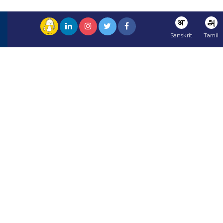
अ
அ
Sanskrit
Tamil