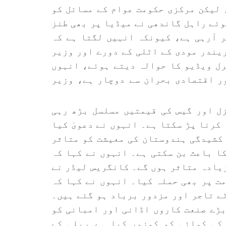
 لیکن مرکزی حکومت عوام کے مسائل کو
وئے راہل گاندھی نے میڈیا پر بھی طنز
ر آرہی ہے، کیونکہ انہیں لگتا ہے کہ
یندر مودی کے اٹلی کے دورے اور وزیر
رل ویڈیو کا حوالہ دیتے ہوئے، انہوں
ر اقتصادی بحران سے دوچار ہے، وزیر
ل اور گیس کی قیمتیں مسلسل بڑھ رہی
کرنا پڑ سکتا ہے۔ انہوں نے دعویٰ کیا
 کشیدگی ہندوستان کی معیشت کو متاثر
ا باعث بن سکتی ہے۔ انہوں نے کہا کہ
زیادہ متاثر ہوں گے۔ کانگریس لیڈر نے
مت پر بھی حملہ کیا۔ انہوں نے کہا کہ
ٹے تاجر اور مزدور برباد ہو گئے ہیں۔
بڑے صنعت کاروں اڈانی اور امبانی کو
کی کمائی کو کمزور کیا ہے۔ریلی کے