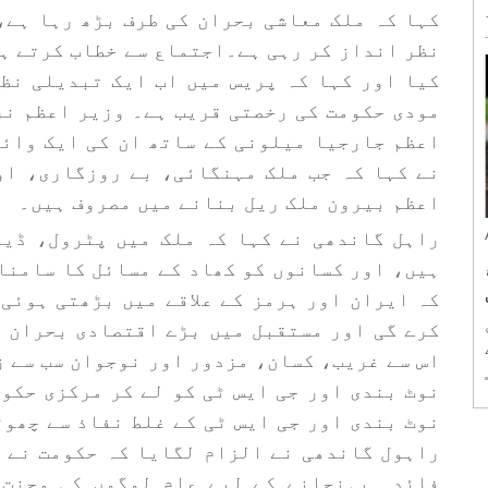
کہا کہ ملک معاشی بحران کی طرف بڑھ رہا ہے،
نظر انداز کر رہی ہے۔اجتماع سے خطاب کرتے ہ
کیا اور کہا کہ پریس میں اب ایک تبدیلی نظ
مودی حکومت کی رخصتی قریب ہے۔ وزیر اعظم نر
اعظم جارجیا میلونی کے ساتھ ان کی ایک وائ
نے کہا کہ جب ملک مہنگائی، بے روزگاری، او
اعظم بیرون ملک ریل بنانے میں مصروف ہیں۔
راہل گاندھی نے کہا کہ ملک میں پٹرول، ڈیز
ہیں، اور کسانوں کو کھاد کے مسائل کا سامنا 
کہ ایران اور ہرمز کے علاقے میں بڑھتی ہوئی
ں
کرے گی اور مستقبل میں بڑے اقتصادی بحران ک
اس سے غریب، کسان، مزدور اور نوجوان سب سے 
نوٹ بندی اور جی ایس ٹی کو لے کر مرکزی حکو
نوٹ بندی اور جی ایس ٹی کے غلط نفاذ سے چھو
ی
راہول گاندھی نے الزام لگایا کہ حکومت نے 
فائدہ پہنچانے کے لیے عام لوگوں کی محنت 