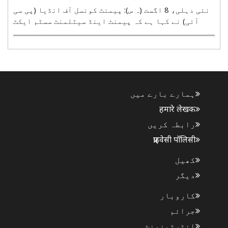
نئی دہلی، 8 اگست (ہ س): پیمنٹ کونسل آف انڈیا (پی سی
آئی) نے کہا ہے کہ پیمنٹ اینڈ سیٹلمنٹ سسٹم ایکٹ
2007 میں ترمیم کے باوجود عام صارفین اور چھوٹے
کاروباری بغیر کسی چارج کے یونیفائیڈ پیمنٹ سسٹم
(یو پی آئی) کا استعمال جاری رکھیں گے۔ پی سی آئی کا
..
ہمارے بارے میں
हमारे लेखक
رابطہ کریں
प्राइवेसी पॉलिसी
کھیل
دیگر
کاروبار
جرائم
انٹرٹینمنٹ