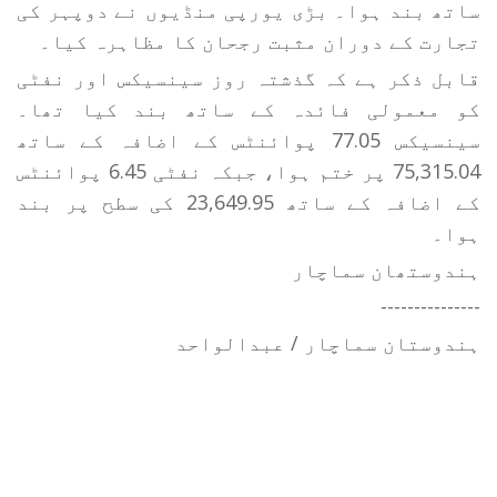
ساتھ بند ہوا۔ بڑی یورپی منڈیوں نے دوپہر کی
تجارت کے دوران مثبت رجحان کا مظاہرہ کیا۔
قابل ذکر ہے کہ گذشتہ روز سینسیکس اور نفٹی
کو معمولی فائدہ کے ساتھ بند کیا تھا۔
سینسیکس 77.05 پوائنٹس کے اضافہ کے ساتھ
75,315.04 پر ختم ہوا، جبکہ نفٹی 6.45 پوائنٹس
کے اضافہ کے ساتھ 23,649.95 کی سطح پر بند
ہوا۔
ہندوستھان سماچار
---------------
ہندوستان سماچار / عبدالواحد