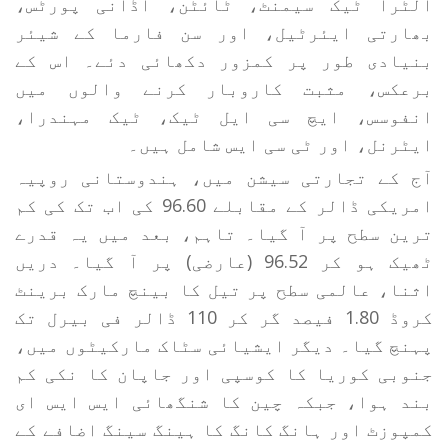
الٹرا ٹیک سیمنٹ، ٹائٹن، اڈانی پورٹس،
بھارتی ایئرٹیل، اور سن فارما کے شیئر
بنیادی طور پر کمزور دکھائی دئے۔ اس کے
برعکس، مثبت کاروبار کرنے والوں میں
انفوسس، ایچ سی ایل ٹیک، ٹیک مہندرا،
ایٹرنل، اور ٹی سی ایس شامل ہیں۔
آج کے تجارتی سیشن میں، ہندوستانی روپیہ
امریکی ڈالر کے مقابلے 96.60 کی اب تک کی کم
ترین سطح پر آ گیا۔ تاہم، بعد میں یہ قدرے
ٹھیک ہو کر 96.52 (عارضی) پر آ گیا۔ دریں
اثنا، عالمی سطح پر تیل کا بینچ مارک برینٹ
کروڈ 1.80 فیصد گر کر 110 ڈالر فی بیرل تک
پہنچ گیا۔ دیگر ایشیائی سٹاک مارکیٹوں میں،
جنوبی کوریا کا کوسپی اور جاپان کا نکی کم
بند ہوا، جبکہ چین کا شنگھائی ایس ایس ای
کمپوزٹ اور ہانگ کانگ کا ہینگ سینگ اضافے کے