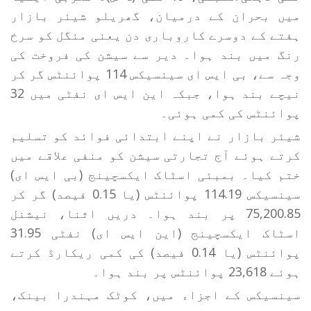
میں بحران کے درمیان، گھریلو شیئر بازار
ہفتے کے دوسرے کاروباری دن یعنی منگل کو سرخ
رنگ میں بند ہوا۔ دیر سے سیشن کی فروخت کی
وجہ سے، بی ایس ای سینسیکس 114 پوائنٹس گر کر
نیچے بند ہوا، جبکہ این ایس ای نفٹی میں 32
پوائنٹس کی کمی ہوئی۔
شیئر بازار نے اپنے ابتدائی فوائد کو تسلیم
کرتے ہوئے آج تجارتی سیشن کو منفی علاقے میں
ختم کیا۔ بمبئی اسٹاک ایکسچینج (بی ایس ای)
سینسیکس 114.19 پوائنٹس (یا 0.15 فیصد) گر کر
75,200.85 پر بند ہوا۔ دریں اثنا، نیشنل
اسٹاک ایکسچینج (این ایس ای) نفٹی 31.95
پوائنٹس (یا 0.14 فیصد) کی کمی ریکارڈ کرتے
ہوئے 23,618 پوائنٹس پر بند ہوا۔
سینسیکس کے اجزاء میں، کوٹک مہندرا بینک،