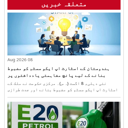
متعلقہ خبریں
08 Aug 2026
ہندوستان کے اسٹارٹ اپ ایکو سسٹم کو مضبوط
بنانے کے لیے پانچ مفاہمتی یادداشتوں پر
دستخط
نئی دہلی، 8 اگست (ہ س)۔ مرکزی حکومت نے ملک کے
اسٹارٹ اپ ایکو سسٹم کو مضبوط بنانے اور جدت طرازی
کو فروغ دینے کے لیے اہم صنعتی تنظیموں اور ایکو
سسٹم کے شراکت داروں کے ساتھ کئی اسٹریٹجک معاہدے
کیے ہیں۔ ان کا مقصد اسٹارٹ اپس کو مالی، تکنیکی،
سرمایہ ..