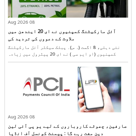
08 Aug 2026
آئل مارکیٹنگ کمپنیوں نے ای 20 ایندھن میں
ملاوٹ کے دعووں کی تردید کی
نئی دہلی، 8 اگست (ہ س)۔ پبلک سیکٹر آئل مارکیٹنگ
کمپنیوں (او ایم سی ) نے ای 20 پیٹرول میں زیادہ
کلورائیڈ اور نمی ملانے کے دعووں کو مسترد کر دیا
ہے۔ ان کمپنیوں کا کہنا ہے کہ ملک گیر جانچ میں ایسے
الزامات درست نہیں پائے گئے ہیں۔ تیل کمپنیوں کی
جانچ ..
08 Aug 2026
صارفین، چھوٹے کاروباروں کے لیے یو پی آئی لین
دین مفت رہے گا : پیمنٹ کونسل آف انڈیا