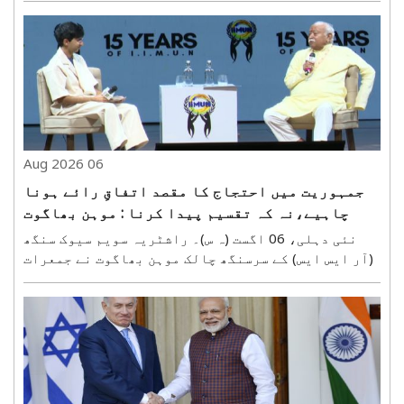
اگنی-4 (ایم آر بی ایم) کا کامیاب تجربہ کیا۔ اس
تجربے کے ساتھ بھارت نے دفاعی اور خلائی ٹیکنالوجی ..
06 Aug 2026
جمہوریت میں احتجاج کا مقصد اتفاقِ رائے ہونا
چاہیے،نہ کہ تقسیم پیدا کرنا : موہن بھاگوت
نئی دہلی، 06 اگست (ہ س)۔ راشٹریہ سویم سیوک سنگھ
(آر ایس ایس) کے سرسنگھ چالک موہن بھاگوت نے جمعرات
کو جمہوریت میں مکالمے کی اہمیت پر زور دیتے ہوئے
کہا کہ احتجاج بھی اسی عمل کا ایک حصہ ہے۔ تاہم اگر
اختلافِ رائے ہو تو سب سے پہلے بات چیت کی کوشش کی ..