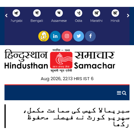
ਅ
বা
অ
ଏ
अ
अ
li
Punjabi
Bengali
Assamese
Odia
Marathi
Hindi
6 Aug 2026, 22:13 HRS IST
سبریمالا کیس کی سماعت مکمل،
سپریم کورٹ نے فیصلہ محفوظ
رکھا