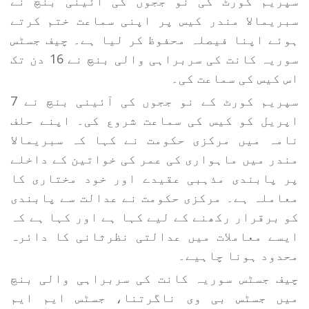
سپریم کورٹ کی نو ججوں کی آئینی بنچ نے
سبریمالا مندر کیس پر اپنی سماعت ختم کرتے
ہوئے اپنا فیصلہ محفوظ کر لیا ہے۔ چیف جسٹس
سوریہ کانت کی سربراہی والی بنچ نے 16 دن تک
اس کیس کی سماعت کی۔
سپریم کورٹ کے نو ججوں کی آئینی بنچ نے 7
اپریل کو کیس کی سماعت شروع کی۔ اپنے حلف
نامہ میں مرکزی حکومت نے کہا کہ سبریمالا
مندر میں ماہواری کی عمر کی خواتین کے داخلے
پر پابندی مذہبی عقیدے اور خود مختاری کا
معاملہ ہے۔ مرکزی حکومت نے عدالت سے پابندی
کو برقرار رکھنے کے لیے کہا ہے اور کہا ہے کہ
ایسے معاملات میں عدالتی نظرثانی کا دائرہ
محدود ہونا چاہیے۔
چیف جسٹس سوریہ کانت کی سربراہی والی بنچ
میں جسٹس بی وی ناگرتنا، جسٹس ایم ایم