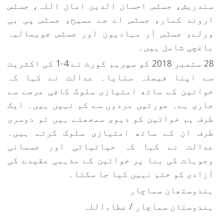
سندریش، جسٹس احسان الدین امان اللہ، جسٹس
اروند کمار، جسٹس اے جے مسیح، جسٹس پی بی
ورلے، جسٹس آر مہادیون اور جسٹس جویمالیہ
باغچی شامل ہیں۔
28 ستمبر 2018 کو سپریم کورٹ نے 4-1 کی اکثریت
سے اپنا فیصلہ سنایا۔ عدالت نے کہا کہ
خواتین کے ساتھ امتیازی سلوک کافی عرصے سے
جاری ہے۔ عورتیں مردوں سے کم نہیں ہیں۔ ایک
طرف ہم خواتین کو دیوی سمجھتے ہیں تو دوسری
طرف ان کے ساتھ امتیازی سلوک کرتے ہیں۔
عدالت نے کہا کہ حیاتیاتی اور جسمانی
وجوہات کی بنا پر خواتین کے مذہبی عقیدے کی
آزادی کو ختم نہیں کیا جا سکتا۔
ہندوستھان سماچار
ہندوستان سماچار / عطاءاللہ