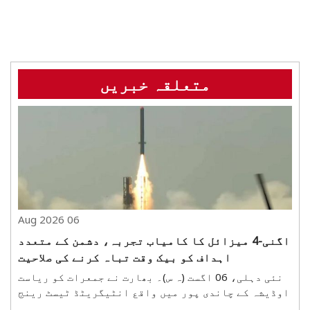
متعلقہ خبریں
06 Aug 2026
اگنی-4 میزائل کا کامیاب تجربہ، دشمن کے متعدد
اہداف کو بیک وقت تباہ کرنے کی صلاحیت
نئی دہلی، 06 اگست (ہ س)۔ بھارت نے جمعرات کو ریاست
اوڈیشہ کے چاندی پور میں واقع انٹیگریٹڈ ٹیسٹ رینج
سے درمیانی فاصلے تک مار کرنے والے بیلسٹک میزائل