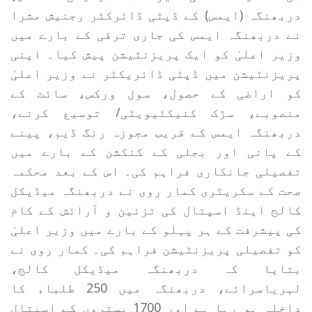
دربھنگہ (ایمس) کے ڈپٹی ڈائرکٹر رجنیش مشرا
نے دربھنگہ ایمس کی جاری ترقی کے بارے میں
وزیر اعلیٰ کو ایک پریزنٹیشن پیش کیا۔ اپنی
پریزنٹیشن میں ڈپٹی ڈائریکٹر نے وزیر اعلیٰ
کو اراضی کے حصول، سول ورکس، سائٹ کے
منصوبے، سڑک کنیکٹیویٹی/ توسیع کرنے،
دربھنگہ ایمس کے قریب مجوزہ رنگ ڈیم، پینے
کے پانی اور بجلی کے کنکشن کے بارے میں
تفصیلی جانکاری فراہم کی۔ اس کے بعد محکمہ
صحت کے سکریٹری کمار روی نے دربھنگہ میڈیکل
کالج اینڈ اسپتال کی تزئین و آرائش کے کام
کی پیشرفت کے ہر پہلو کے بارے میں وزیر اعلیٰ
کو تفصیلی پریزنٹیشن فراہم کی۔ کمار روی نے
بتایا کہ دربھنگہ میڈیکل کالج،
لہریاسرائے، دربھنگہ میں 250 طلباء کا
داخلہ ہو رہا ہے اور 1700 بستروں کے اسپتال