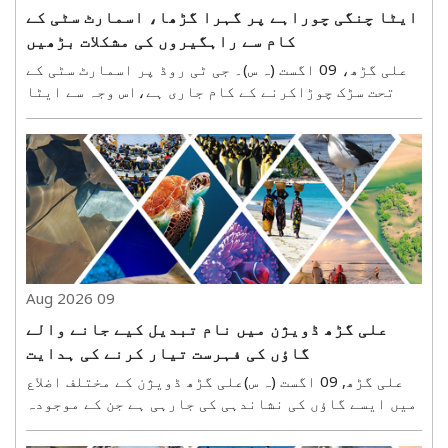
ایٹا چنگی چوراہے پر گہرا گڑھا، اسمارٹ سٹی کے
کام سے راہگیروں کی مشکلات بڑھیں
علی گڑھ، 09 اگست (ہ س)۔ جی ٹی روڈ پر اسمارٹ سٹی کے
تحت سڑک چوڑاکرنے کے کام جاری ہے،اس وجہ سے ایٹا
چنگی چوراہے پر گہرا گڑھا کھودا گیا ہے، جس سے
راہگیروں کی مشکلات مزید بڑھ گئی ہیں۔ بارش کی وجہ
سے یہاں سے محفوظ گزرنا بھی مشکل ہوگیا ہے۔ چوراہے
پر ..
09 Aug 2026
علی گڑھ ڈویژن میں نام تبدیل کیے جانے والے
گاؤں کی فہرست تیار کرنے کی ہدایت
علی گڑھ, 09 اگست (ہ س)علی گڑھ ڈویژن کے مختلف اضلاع
میں ایسے گاؤں کی نشاندہی کی جارہی ہے جن کے موجودہ
ناموں کو تبدیل کرنے کی ضرورت محسوس کی جارہی ہے۔
حکومت کی ہدایت پر انتظامیہ ایسے ناموں کا جائزہ لے