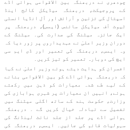
چودھری نے دربھنگہ بین الاقوامی ہوائی اڈے
کے پروجیکٹ، دربھنگہ میڈیکل کالج اینڈ
اسپتال کی تزئین و آرائش اور آل انڈیا انسٹی
ٹیوٹ آف میڈیکل سائنس (ایمس)، دربھنگہ پر
ایک جائزہ میٹنگ کی صدارت کی۔ میٹنگ کے
دوران وزیر اعلیٰ نے عہدیداروں پر زور دیا کہ
وہ ایمس، دربھنگہ کی تعمیر اور ڈی ایم سی
ایچ کی دوبارہ تعمیر کو تیز کریں۔
افسران کو ہدایت دیتے ہوئے وزیر اعلیٰ نے کہا
کہ دربھنگہ ہوائی اڈے کو بین الاقوامی بنانے
کے لیے طے شدہ معیارات کو ذہن میں رکھتے
ہوئے، انہیں ان معیارات پر شہری ہوابازی کی
وزارت، حکومت ہند کے ساتھ اگلی میٹنگ میں
تفصیل سے تبادلہ خیال کریں گے ۔ دربھنگہ
ہوائی اڈے پر جلد از جلد نائٹ لینڈنگ کی
سہولیات قائم کی جائیں۔ ایمس، دربھنگہ کی