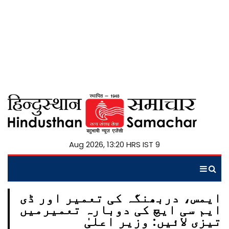
9 Aug 2026, 13:20 HRS IST
ایمس، دربھنگہ کی تعمیر اور ڈی
ایم سی ایچ کی دوبارہ تعمیرمیں
تیزی لائیں: وزیر اعلیٰ