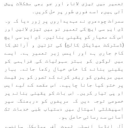
تعمیر میں تیزی لانا، اور جو بھی مشکلات پیش
آتی ہیں، اسے فوری طور پر حل کریں۔
سمراٹ چودھری نے عہدیداروں پر زور دیا کہ وہ
ڈی ایم سی ایچ کی تعمیر نو میں تیزی لائیں اور
اس کے معیار کو یقینی بنائیں۔ ڈی ایم سی ایچ
(ڈسٹرکٹ میڈیکل کالج) کی تزئین و آرائش کا
کام جاری ہے اور ایمس زیر تعمیر ہے۔ ایسے
میں لوگوں کو بہتر سہولیات کی فراہمی کو
یقینی بنانے کا خاص خیال رکھا جائے۔ بہار
میں مریضوں کو ریفر کرنے کے تصور کو ہر قیمت
پر ختم کیا جانا چاہیے۔ اس مقصد کے لیے ایس
او پی تیار کریں۔ اس بات کو یقینی بنانے پر
خصوصی توجہ دیں کہ مریضوں کو دربھنگہ سپر
اسپیشلٹی اسپتال میں دستیاب طبی خدمات تک
آسانی سے رسائی حاصل ہو۔
آل انڈیا انسٹی ٹیوٹ آف میڈیکل سائنس،