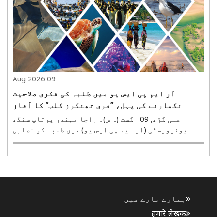
رہی ہے اور متعلقہ گاؤں کے لیے نام کی تبدیلی کی ..
09 Aug 2026
آر ایم پی ایس یو میں طلبہ کی فکری صلاحیت
نکھارنے کی پہل، ’’فری تھنکرز کلب‘‘ کا آغاز
علی گڑھ, 09 اگست (ہ س)۔ راجا مہندر پرتاپ سنگھ
یونیورسٹی (آر ایم پی ایس یو) میں طلبہ کو نصابی
تعلیم کے ساتھ آزادانہ طور پر سوچنے، سوال اٹھانے
اور اپنی بات دلیل کے ساتھ رکھنے کا موقع فراہم
کرنے کے لیے شعبہ سیاسیات نے ’’فری تھنکرز کلب‘‘ قائم
کیا ..
ہمارے بارے میں
हमारे लेखक