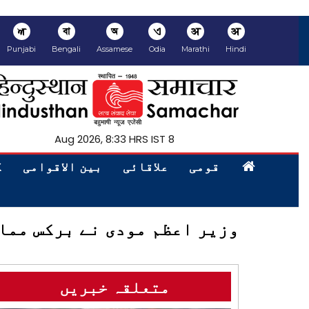
ਅ
বা
অ
ଏ
अ
अ
Punjabi
Bengali
Assamese
Odia
Marathi
Hindi
8 Aug 2026, 8:33 HRS IST
قومی
علاقائی
بین الاقوامی
ک
وزیر اعظم مودی نے برکس ممال
متعلقہ خبریں