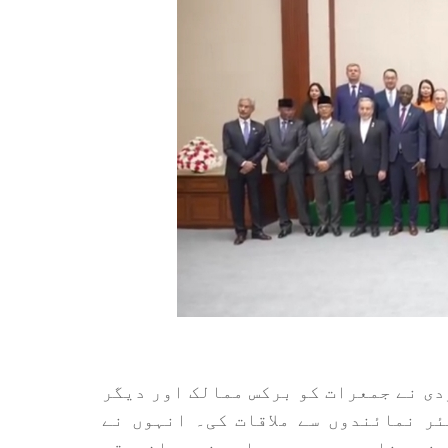
یندر مودی نے جمعرات کو برکس ممالک اور دیگر
ر نمائندوں سے ملاقات کی۔ انہوں نے
 وزیر خارجہ مورو ویرا، جنوبی افریقہ