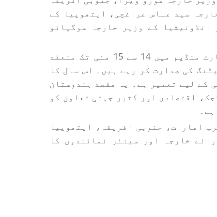
خارجہ سید عباس عراغچی، ایتھوپیا کے
 انڈونیشیا کے وزیر خارجہ سوگیانو
وزیر خارجہ ڈاکٹر ایس جے شنکر دہلی کے بھارت منڈپم میں 14 سے 15 مئی تک منعقد
ٹنگ کی صدارت کر رہے ہیں۔ اس سال کا
 کے لیے تعمیر ہے۔ یہ مقصد ہندوستان
جک، اقتصادی اور کثیر جہتی تعاون کو
ہے۔
رب امارات، جنوبی افریقہ، ایتھوپیا
رائے خارجہ اور سینئر نمائندوں کا