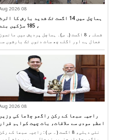
08 Aug 2026
ہماچل میں 14 اگست تک شدید بارش کا الرٹ
، 185 سڑکیں بند
شملہ، 8 اگست (ہ س)۔ ہماچل پردیش میں مانسون
فعال ہے اور اگلے چھ سات دنوں تک بارشوں سے
راحت کی امید بہت کم ہے۔ محکمہ موسمیات نے
14 اگست تک مختلف مقامات پر شدید بارش کا
الرٹ جاری کیا ہے۔ 10 اور 11 اگست کو شدی
بارش کے لیے اورنج الرٹ جاری کیا گیا ہے۔..
08 Aug 2026
راجیہ سبھا کے رکن راگھو چڈھا کی وزیر
اعظم مودی سے ملاقات، بات چیت کواہم قرار
دیا
نئی دہلی، 8 اگست ( ہ س ) : راجیہ سبھا کے رکن
راگھو چڈھا، جنہوں نے حال ہی میں عام آدمی