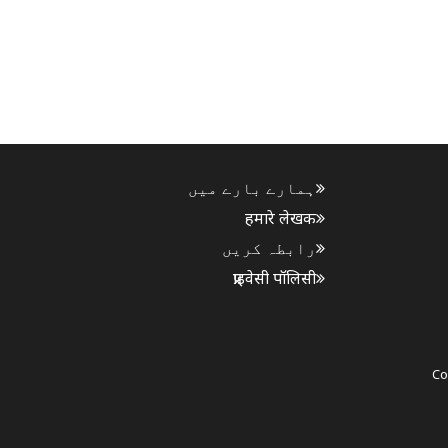
ہمارے بارے میں
हमारे लेखक
رابطہ کریں
प्राइवेसी पॉलिसी
Co