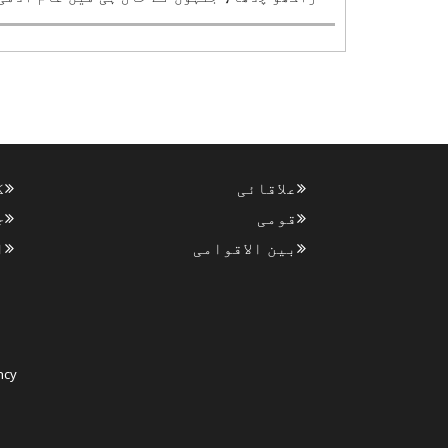
پارٹی چھوڑنے کے بعد بھارتیہ جنتا پارٹی
(بی جے پی) میں شمولیت اختیار کی، نے ہفتہ کی
صبح وزیر اعظم نریندر مودی سے ملاقات کی۔
خیال کیا جاتا ہے کہ بی جے پی میں شامل..
علاقائی
ک
قومی
ج
بین الاقوامی
ا
ncy