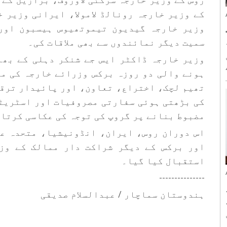
کے وزیر خارجہ رونالڈ لامولا، ایرانی وزیر 
وزیر خارجہ گیدیون تیموتھیوس ہیسبون اور
سمیت دیگر نمائندوں سے بھی ملاقات کی۔
ہونے والی دو روزہ برکس وزرائے خارجہ کی می
تھیم لچک، اختراع، تعاون، اور پائیدار ترقی
کی بڑھتی ہوئی سفارتی مصروفیات اور اسٹریٹ
د
مضبوط بنانے پر گروپ کی توجہ کی عکاسی کرتا 
اس دوران روس، ایران، انڈونیشیا، متحدہ ع
اور برکس کے دیگر شراکت دار ممالک کے وز
استقبال کیا گیا۔
---------------
ہندوستان سماچار / عبدالسلام صدیقی