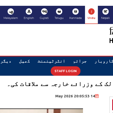
अ
ا
ಆ
ఆ
આ
A
എ
Malayalam
English
Gujrati
Telugu
Kannada
Urdu
Nepali
اروبار
جرائم
انٹرٹینمنٹ
کھیل
دیگر
STAFF LOGIN
ک کے وزرائے خارجہ سے ملاقات کی۔
14 May 2026 20:05:53