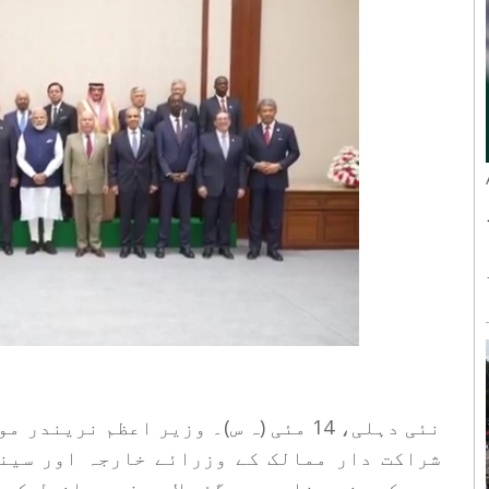
نئی دہلی، 14 مئی (ہ س)۔ وزیر اعظم نر
شراکت دار ممالک کے وزرائے خارجہ اور سینئ
روس کے وزیر خارجہ سرگئی لاوروف، برازیل کے