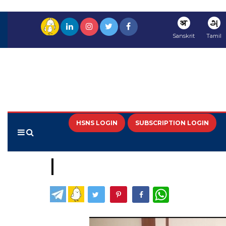
अ
அ
Sanskrit
Tamil
HSNS LOGIN
SUBSCRIPTION LOGIN
WhatsApp