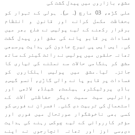
مشق، بازاروں میں پیدل گشت کی
علی گڑھ، 03 مارچ (ہ س)۔ ہولی کے تہوار کو
بحفاظت مکمل کرانے اور قانون و انتظام
برقرار رکھنے کے لیے پولیس نے ضلع بھر میں
فسادات پر قابو پانے کی مشق اور پیدل گشت
کی۔ ایس ایس پی نیرج جادون کی ہدایت پرسبھی
تھانہ حلقوں میں پولیس نے رائٹ گیئر کے ساتھ
مشق کر ہنگامی حالات سے نمٹنے کی تیاری کا
جائزہ لیا۔مشق میں پولیس اہلکاروں کو
فسادات پر قابو پا نے والی گاڑی، آنسو گیس،
باڈی پروٹیکٹر، ہیلمٹ، شیلڈ، لاٹھی اور
وائرلیس سیٹ سمیت دیگر حفاظتی آلات کے
استعمال کی تربیت دی گئی۔ افسران نے فورس کو
کسی بھی ناخوشگوار صورتحال میں فوری اور
مؤثر کارروائی کے لیے چوکس رہنے کی ہدایت
دی،سی اوز اور تھانہ انچارجوں نے اپنے