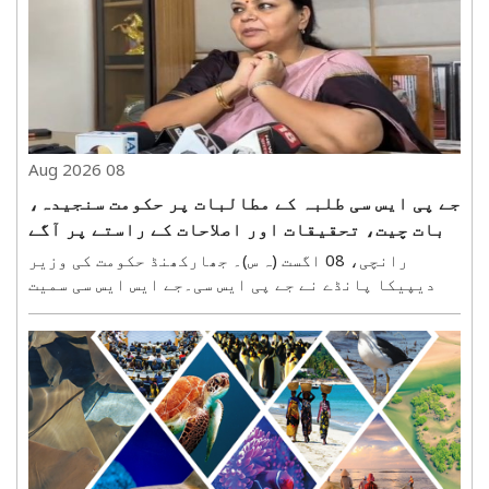
4.38 کروڑ روپے کے نئے کاموں کا سنگِ بنیاد رکھا..
08 Aug 2026
جے پی ایس سی طلبہ کے مطالبات پر حکومت سنجیدہ،
بات چیت، تحقیقات اور اصلاحات کے راستے پر آگے
بڑھ رہی ہے: دیپیکا پانڈے
رانچی، 08 اگست (ہ س)۔ جھارکھنڈ حکومت کی وزیر
دیپیکا پانڈے نے جے پی ایس سی۔جے ایس ایس سی سمیت
مسابقتی امتحانات کو لے کر جاری طلبہ تحریک کے
درمیان ہفتہ کو میڈیا سے بات کرتے ہوئے کہا کہ طلبہ
کی بات سنجیدگی سے سنی جا رہی ہے اور ان کے مطالبات
کے حل ..