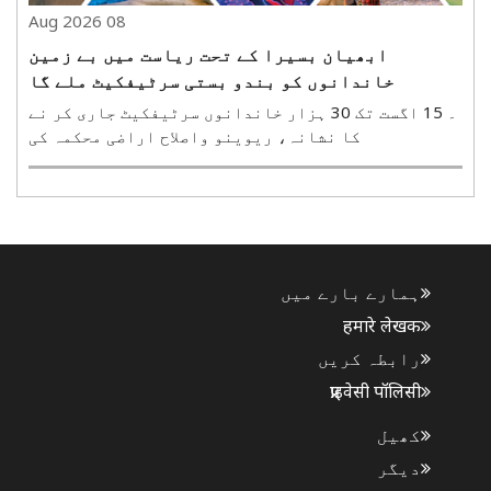
08 Aug 2026
ابھیان بسیرا کے تحت ریاست میں بے زمین
خاندانوں کو بندو بستی سرٹیفکیٹ ملے گا
۔ 15 اگست تک 30 ہزار خاندانوں سرٹیفکیٹ جاری کر نے
کا نشانہ، ریوینو واصلاح اراضی محکمہ کی
تیاریپٹنہ، 8 اگست(ہ س)۔ بہار حکومت ریاست میں بے
زمین خاندانوں کو بندو بستی سرٹیفکیٹ جاری کرے گی۔
محکمہ ریونیوواصلاح اراضی نے اس کے لیے تیاریاں
شروع کر دی ہیں۔..
ہمارے بارے میں
हमारे लेखक
رابطہ کریں
प्राइवेसी पॉलिसी
کھیل
دیگر