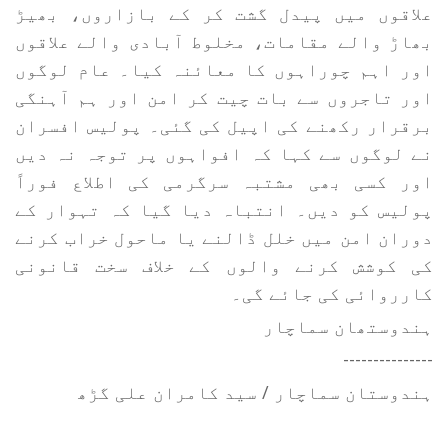
علاقوں میں پیدل گشت کر کے بازاروں، بھیڑ
بھاڑ والے مقامات، مخلوط آبادی والے علاقوں
اور اہم چوراہوں کا معائنہ کیا۔ عام لوگوں
اور تاجروں سے بات چیت کر امن اور ہم آہنگی
برقرار رکھنے کی اپیل کی گئی۔ پولیس افسران
نے لوگوں سے کہا کہ افواہوں پر توجہ نہ دیں
اور کسی بھی مشتبہ سرگرمی کی اطلاع فوراً
پولیس کو دیں۔ انتباہ دیا گیا کہ تہوار کے
دوران امن میں خلل ڈالنے یا ماحول خراب کرنے
کی کوشش کرنے والوں کے خلاف سخت قانونی
کارروائی کی جائے گی۔
ہندوستھان سماچار
---------------
ہندوستان سماچار / سید کامران علی گڑھ