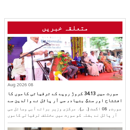
متعلقہ خبریں
08 Aug 2026
سورت میں 34.13 کروڑ روپے کے ترقیاتی کاموں کا
افتتاح اور سنگِ بنیاد، سی آر پاٹل نے والدین سے
کہا—بچوں کو موبائل سے دور رکھیں
سورت، 08 اگست (ہ س)۔ مرکزی وزیر برائے آبی وسائل سی
آر پاٹل نے ہفتہ کو سورت میں مختلف ترقیاتی کاموں
کا افتتاح اور سنگِ بنیاد رکھا۔ اس دوران 29.75 کروڑ
روپے کے مکمل ہو چکے کاموں کا افتتاح کیا گیا، جبکہ